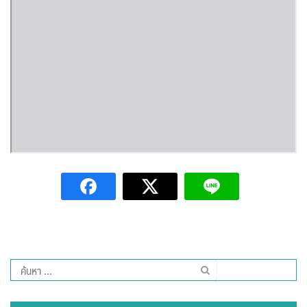
Amante Baristro Hotel & Cafe’ @Pua
C View Home
Deply
Go Hight ‘O Village
HOMU Villa
Montha Residence
Shanti – Retreat
กรีนฮิลล์รีสอร์ท
ก๋างโต้งคอฟฟี่รีสอร์ท
ค้นหา
สำหรับ:
ชมพูภูคารีสอร์ท