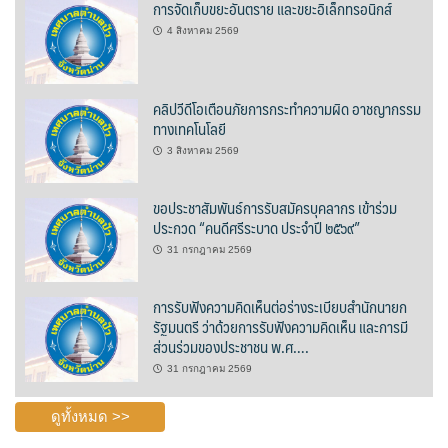
การจัดเก็บขยะอันตราย และขยะอิเล็กทรอนิกส์
บ้านต้นคูณ
4 สิงหาคม 2569
บ้านนาโฮมสเตย์
คลิปวีดีโอเตือนภัยการกระทำความผิด อาชญากรรม
บ้านปัว ปลายนา
ทางเทคโนโลยี
3 สิงหาคม 2569
บ้านพักชมดอย
ขอประชาสัมพันธ์การรับสมัครบุคลากร เข้าร่วม
บ้านยลญภา
ประกวด “คนดีศรีระบาด ประจำปี ๒๕๖๙”
31 กรกฎาคม 2569
บ้านริมทุ่งรีสอร์ท
การรับฟังความคิดเห็นต่อร่างระเบียบสำนักนายก
บ้านสวนศรีสุขโฮมสเตย์
รัฐมนตรี ว่าด้วยการรับฟังความคิดเห็น และการมี
ส่วนร่วมของประชาชน พ.ศ….
บ้านฮิมนาปัว
31 กรกฎาคม 2569
บ้านไม้ปลายนา
ดูทั้งหมด >>
ป.ปิ๊กโฮมสเตย์