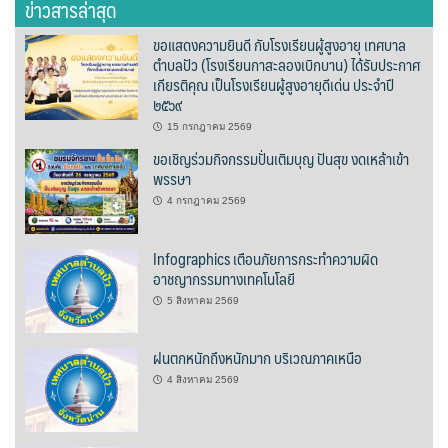
ข่าวสารล่าสุด
ต้นแหลงโฮมสเตย์
ขอแสดงความยินดี กับโรงเรียนผู้สูงอายุ เทศบาล
ตำบลปัว (โรงเรียนกาสะลองเบิกบาน) ได้รับประกาศ
ตูบฮิมโต้งโฮมสเตย์
เกียรติคุณ เป็นโรงเรียนผู้สูงอายุดีเด่น ประจำปี
๒๕๖๙
นครน่านอพาร์ทเม้น
15 กรกฎาคม 2569
ขอเชิญร่วมกิจกรรมปั่นเติมบุญ ปันสุข งดเหล้าเข้า
นะลาวิวรีสอร์ท
พรรษา
นาต้นบัวโฮมสเตย์
4 กรกฎาคม 2569
น่านปัว รีสอร์ท
Infographics เตือนภัยการกระทำความผิด
อาชญากรรมทางเทคโนโลยี
นาเหล่า เก๊าสลี โฮมสเตย์
5 สิงหาคม 2569
นาไผ่ปัววิว
ฝนตกหนักถึงหนักมาก บริเวณภาคเหนือ
4 สิงหาคม 2569
บวกบัววิวรีสอร์ท
บ้านกังหัน @ ปัวคอทเทจ