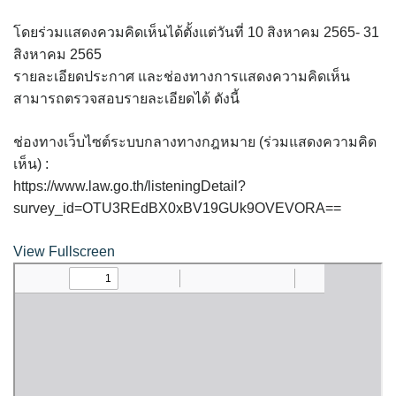
assessment ITA2023
โดยร่วมแสดงควมคิดเห็นได้ตั้งแต่วันที่ 10 สิงหาคม 2565- 31
ข้อกำหนดการใช้งาน
สิงหาคม 2565
รายละเอียดประกาศ และช่องทางการแสดงความคิดเห็น
ข้อมูลประชากร
สามารถตรวจสอบรายละเอียดได้ ดังนี้
ข้อมูลพื้นฐานของศูนย์บริการนักท่องเที่ยว เทศบาลตำบลปัว
ช่องทางเว็บไซต์ระบบกลางทางกฎหมาย (ร่วมแสดงความคิด
เห็น) :
ขั้นตอนการขอรับบริการ
https://www.law.go.th/listeningDetail?
survey_id=OTU3REdBX0xBV19GUk9OVEVORA==
งบแสดงฐานะการคลัง
View Fullscreen
งบแสดงฐานะการเงิน เทศบาลตำบลปัว ประจำปีงบประมาณ 2561
ติดต่อหน่วยงาน
ที่พัก