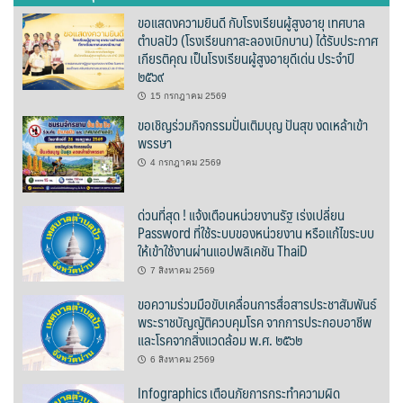
ขอแสดงความยินดี กับโรงเรียนผู้สูงอายุ เทศบาล
บ้านต้นคูณ
ตำบลปัว (โรงเรียนกาสะลองเบิกบาน) ได้รับประกาศ
เกียรติคุณ เป็นโรงเรียนผู้สูงอายุดีเด่น ประจำปี
บ้านนาโฮมสเตย์
๒๕๖๙
15 กรกฎาคม 2569
บ้านปัว ปลายนา
ขอเชิญร่วมกิจกรรมปั่นเติมบุญ ปันสุข งดเหล้าเข้า
พรรษา
บ้านพักชมดอย
4 กรกฎาคม 2569
บ้านยลญภา
ด่วนที่สุด ! แจ้งเตือนหน่วยงานรัฐ เร่งเปลี่ยน
Password ที่ใช้ระบบของหน่วยงาน หรือแก้ไขระบบ
บ้านริมทุ่งรีสอร์ท
ให้เข้าใช้งานผ่านแอปพลิเคชัน ThaiD
7 สิงหาคม 2569
บ้านสวนศรีสุขโฮมสเตย์
ขอความร่วมมือขับเคลื่อนการสื่อสารประชาสัมพันธ์
บ้านฮิมนาปัว
พระราชบัญญัติควบคุมโรค จากการประกอบอาชีพ
และโรคจากสิ่งแวดล้อม พ.ศ. ๒๕๖๒
บ้านไม้ปลายนา
6 สิงหาคม 2569
Infographics เตือนภัยการกระทำความผิด
ป.ปิ๊กโฮมสเตย์