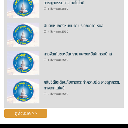
อาชญากรรมทางเทคโนโลยี
5 สิงหาคม 2569
ปรางค์ทองแมนชั่น
ฝนตกหนักถึงหนักมาก บริเวณภาคเหนือ
ปวินท์ศิลป์แกลอรี่แอนด์รีสอร์ท
4 สิงหาคม 2569
ปัว พาโนราม่า รีสอร์ท
ปัวตรึงใจ๋ รีสอร์ท
การจัดเก็บขยะอันตราย และขยะอิเล็กทรอนิกส์
4 สิงหาคม 2569
ปัวนาน่านแคมป์ปิ้ง
ปัวพัตรา โฮเทล
คลิปวีดีโอเตือนภัยการกระทำความผิด อาชญากรรม
ทางเทคโนโลยี
ปัวพาราไดซ์เพลส
3 สิงหาคม 2569
ปัวสบายรีสอร์ท
ดูทั้งหมด >>
ปัวเดอวิว บูติค รีสอร์ท