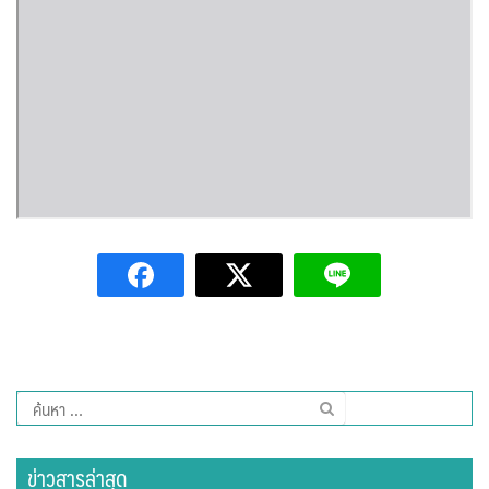
ต้นแหลงโฮมสเตย์
ตูบฮิมโต้งโฮมสเตย์
นครน่านอพาร์ทเม้น
นะลาวิวรีสอร์ท
นาต้นบัวโฮมสเตย์
น่านปัว รีสอร์ท
นาเหล่า เก๊าสลี โฮมสเตย์
นาไผ่ปัววิว
ค้นหา
บวกบัววิวรีสอร์ท
สำหรับ:
ข่าวสารล่าสุด
บ้านกังหัน @ ปัวคอทเทจ