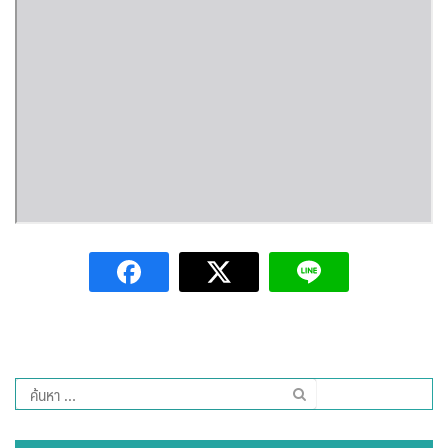
Amante Baristro Hotel & Cafe’ @Pua
C View Home
Deply
Go Hight ‘O Village
HOMU Villa
Montha Residence
Shanti – Retreat
กรีนฮิลล์รีสอร์ท
ก๋างโต้งคอฟฟี่รีสอร์ท
ค้นหา
สำหรับ:
ชมพูภูคารีสอร์ท