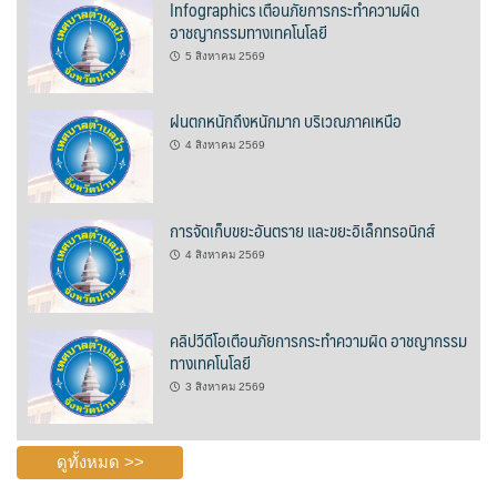
Infographics เตือนภัยการกระทำความผิด
อาชญากรรมทางเทคโนโลยี
บ้านต้นคูณ
5 สิงหาคม 2569
บ้านนาโฮมสเตย์
ฝนตกหนักถึงหนักมาก บริเวณภาคเหนือ
บ้านปัว ปลายนา
4 สิงหาคม 2569
บ้านพักชมดอย
การจัดเก็บขยะอันตราย และขยะอิเล็กทรอนิกส์
บ้านยลญภา
4 สิงหาคม 2569
บ้านริมทุ่งรีสอร์ท
คลิปวีดีโอเตือนภัยการกระทำความผิด อาชญากรรม
บ้านสวนศรีสุขโฮมสเตย์
ทางเทคโนโลยี
บ้านฮิมนาปัว
3 สิงหาคม 2569
บ้านไม้ปลายนา
ดูทั้งหมด >>
ป.ปิ๊กโฮมสเตย์