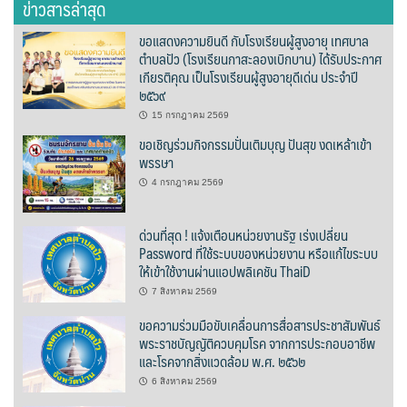
ข่าวสารล่าสุด
ต้นแหลงโฮมสเตย์
ขอแสดงความยินดี กับโรงเรียนผู้สูงอายุ เทศบาล
ตำบลปัว (โรงเรียนกาสะลองเบิกบาน) ได้รับประกาศ
ตูบฮิมโต้งโฮมสเตย์
เกียรติคุณ เป็นโรงเรียนผู้สูงอายุดีเด่น ประจำปี
๒๕๖๙
นครน่านอพาร์ทเม้น
15 กรกฎาคม 2569
ขอเชิญร่วมกิจกรรมปั่นเติมบุญ ปันสุข งดเหล้าเข้า
นะลาวิวรีสอร์ท
พรรษา
นาต้นบัวโฮมสเตย์
4 กรกฎาคม 2569
น่านปัว รีสอร์ท
ด่วนที่สุด ! แจ้งเตือนหน่วยงานรัฐ เร่งเปลี่ยน
Password ที่ใช้ระบบของหน่วยงาน หรือแก้ไขระบบ
นาเหล่า เก๊าสลี โฮมสเตย์
ให้เข้าใช้งานผ่านแอปพลิเคชัน ThaiD
7 สิงหาคม 2569
นาไผ่ปัววิว
ขอความร่วมมือขับเคลื่อนการสื่อสารประชาสัมพันธ์
พระราชบัญญัติควบคุมโรค จากการประกอบอาชีพ
บวกบัววิวรีสอร์ท
และโรคจากสิ่งแวดล้อม พ.ศ. ๒๕๖๒
6 สิงหาคม 2569
บ้านกังหัน @ ปัวคอทเทจ