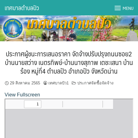
Skip
เทศบาลตำบลปัว
MENU
to
content
DWQA Ask Question
DWQA Questions
ประกาศผู้ชนะการเสนอราคา จัดจ้างปรับปรุงถนนซอย2
กองการศึกษา
บ้านนายสว่าง เนตรทิพย์-บ้านนางสุภาพ เตชะเสนา บ้าน
ร้อง หมู่ที่4 ตำบลปัว อำเภอปัว จังหวัดน่าน
กองคลัง
29 สิงหาคม 2565
เทศบาลปัว1
ประกาศจัดซื้อจัดจ้าง
กองช่าง
View Fullscreen
กองยุทธศาสตร์และงบประมาณ
กองสาธารณสุขฯ
การเปิดเผยข้อมูลข่าวสารปี 2566 integrity transparency