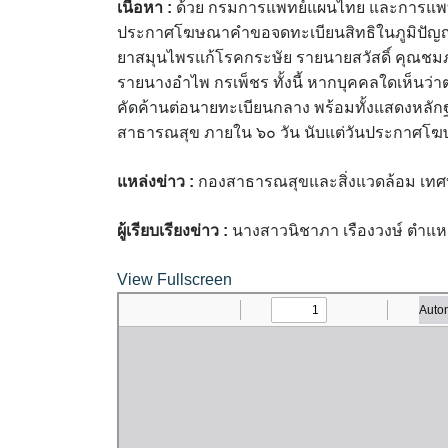
เนื้อหา
:
ด้วย กรมการแพทย์แผนไทย และการแพทย
ประกาศโฆษณาคำขอจดทะเบียนสิทธิในภูมิปัญญาก
ยาสมุนไพรแก้โรคกระษัย รายนายสวัสดิ์ คุณชมภ
รายนางอำไพ กรเพ็ชร ทั้งนี้ หากบุคคลใดเห็นว่
คัดค้านต่อนายทะเบียนกลาง พร้อมทั้งแสดงหล
สาธารณสุข ภายใน ๖๐ วัน นับแต่วันประกาศโ
แหล่งข่าว
:
กองสาธารณสุขและสิ่งแวดล้อม เท
ผู้เรียบเรียงข่าว
:
นางสาวนิชาภา เรืองวงษ์ ตำแหน
View Fullscreen