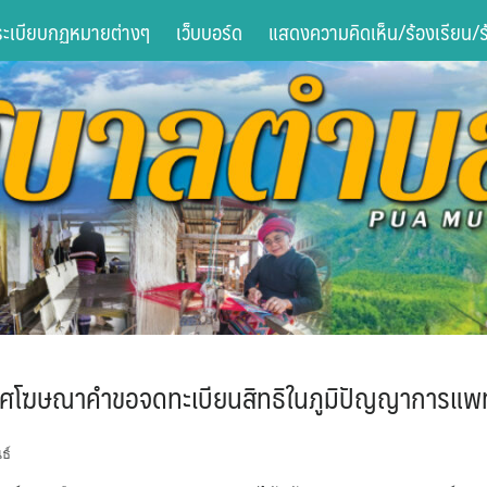
ระเบียบกฏหมายต่างๆ
เว็บบอร์ด
แสดงความคิดเห็น/ร้องเรียน/ร้
ศโฆษณาคำขอจดทะเบียนสิทธิในภูมิปัญญาการแพ
ธ์