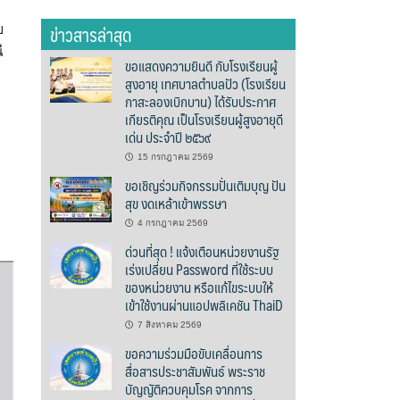
ข่าวสารล่าสุด
บ
ี
ขอแสดงความยินดี กับโรงเรียนผู้
สูงอายุ เทศบาลตำบลปัว (โรงเรียน
กาสะลองเบิกบาน) ได้รับประกาศ
เกียรติคุณ เป็นโรงเรียนผู้สูงอายุดี
เด่น ประจำปี ๒๕๖๙
15 กรกฎาคม 2569
ขอเชิญร่วมกิจกรรมปั่นเติมบุญ ปัน
สุข งดเหล้าเข้าพรรษา
4 กรกฎาคม 2569
ด่วนที่สุด ! แจ้งเตือนหน่วยงานรัฐ
เร่งเปลี่ยน Password ที่ใช้ระบบ
ของหน่วยงาน หรือแก้ไขระบบให้
เข้าใช้งานผ่านแอปพลิเคชัน ThaiD
7 สิงหาคม 2569
ขอความร่วมมือขับเคลื่อนการ
สื่อสารประชาสัมพันธ์ พระราช
บัญญัติควบคุมโรค จากการ