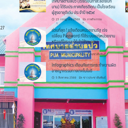
เทศบาลตำบลปัว (โรงเรียนกาสะลองเบิก
บาน) ได้รับประกาศเกียรติคุณ เป็นโรงเรียน
ผู้สูงอายุดีเด่น ประจำปี ๒๕๖๙
15 กรกฎาคม 2569
ภาพกิจกรรม
527
ด่วนที่สุด ! แจ้งเตือนหน่วยงานรัฐ เร่ง
เปลี่ยน Password ที่ใช้ระบบของหน่วยงาน
หรือแก้ไขระบบให้เข้าใช้งานผ่าน
แอปพลิเคชัน ThaiD
7 สิงหาคม 2569
ข่าวประชาสัมพันธ์
Infographics เตือนภัยการกระทำความผิด
อาชญากรรมทางเทคโนโลยี
5 สิงหาคม 2569
ข่าวประชาสัมพันธ์