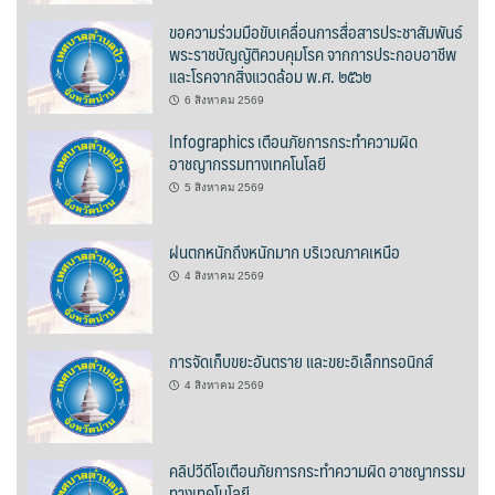
ขอความร่วมมือขับเคลื่อนการสื่อสารประชาสัมพันธ์
บ้านต้นคูณ
พระราชบัญญัติควบคุมโรค จากการประกอบอาชีพ
และโรคจากสิ่งแวดล้อม พ.ศ. ๒๕๖๒
บ้านนาโฮมสเตย์
6 สิงหาคม 2569
บ้านปัว ปลายนา
Infographics เตือนภัยการกระทำความผิด
อาชญากรรมทางเทคโนโลยี
บ้านพักชมดอย
5 สิงหาคม 2569
บ้านยลญภา
ฝนตกหนักถึงหนักมาก บริเวณภาคเหนือ
4 สิงหาคม 2569
บ้านริมทุ่งรีสอร์ท
บ้านสวนศรีสุขโฮมสเตย์
การจัดเก็บขยะอันตราย และขยะอิเล็กทรอนิกส์
บ้านฮิมนาปัว
4 สิงหาคม 2569
บ้านไม้ปลายนา
คลิปวีดีโอเตือนภัยการกระทำความผิด อาชญากรรม
ทางเทคโนโลยี
ป.ปิ๊กโฮมสเตย์