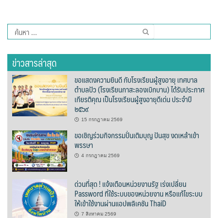
ต้นแหลงโฮมสเตย์
ค้นหา
ตูบฮิมโต้งโฮมสเตย์
สำหรับ:
นครน่านอพาร์ทเม้น
ข่าวสารล่าสุด
นะลาวิวรีสอร์ท
ขอแสดงความยินดี กับโรงเรียนผู้สูงอายุ เทศบาล
ตำบลปัว (โรงเรียนกาสะลองเบิกบาน) ได้รับประกาศ
เกียรติคุณ เป็นโรงเรียนผู้สูงอายุดีเด่น ประจำปี
นาต้นบัวโฮมสเตย์
๒๕๖๙
น่านปัว รีสอร์ท
15 กรกฎาคม 2569
ขอเชิญร่วมกิจกรรมปั่นเติมบุญ ปันสุข งดเหล้าเข้า
นาเหล่า เก๊าสลี โฮมสเตย์
พรรษา
4 กรกฎาคม 2569
นาไผ่ปัววิว
ด่วนที่สุด ! แจ้งเตือนหน่วยงานรัฐ เร่งเปลี่ยน
บวกบัววิวรีสอร์ท
Password ที่ใช้ระบบของหน่วยงาน หรือแก้ไขระบบ
ให้เข้าใช้งานผ่านแอปพลิเคชัน ThaiD
บ้านกังหัน @ ปัวคอทเทจ
7 สิงหาคม 2569