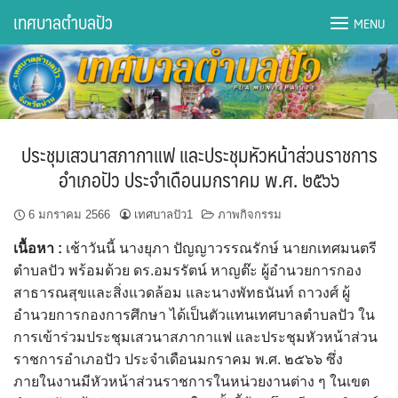
Skip
เทศบาลตำบลปัว
MENU
to
content
DWQA Ask Question
DWQA Questions
ประชุมเสวนาสภากาแฟ และประชุมหัวหน้าส่วนราชการ
กองการศึกษา
อำเภอปัว ประจำเดือนมกราคม พ.ศ. ๒๕๖๖
กองคลัง
6 มกราคม 2566
เทศบาลปัว1
ภาพกิจกรรม
เนื้อหา :
เช้าวันนี้ นางยุภา ปัญญาวรรณรักษ์ นายกเทศมนตรี
กองช่าง
ตำบลปัว พร้อมด้วย ดร.อมรรัตน์ หาญต๊ะ ผู้อำนวยการกอง
สาธารณสุขและสิ่งแวดล้อม และนางพัทธนันท์ ถาวงศ์ ผู้
กองยุทธศาสตร์และงบประมาณ
อำนวยการกองการศึกษา ได้เป็นตัวแทนเทศบาลตำบลปัว ใน
การเข้าร่วมประชุมเสวนาสภากาแฟ และประชุมหัวหน้าส่วน
กองสาธารณสุขฯ
ราชการอำเภอปัว ประจำเดือนมกราคม พ.ศ. ๒๕๖๖ ซึ่ง
ภายในงานมีหัวหน้าส่วนราชการในหน่วยงานต่าง ๆ ในเขต
การเปิดเผยข้อมูลข่าวสารปี 2566 integrity transparency