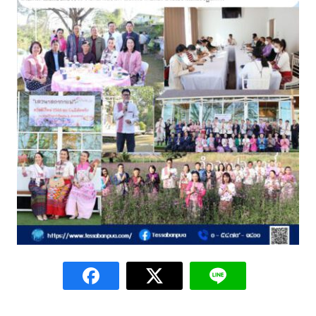
Amante Baristro Hotel & Cafe’ @Pua
C View Home
Deply
Go Hight ‘O Village
HOMU Villa
Montha Residence
Shanti – Retreat
กรีนฮิลล์รีสอร์ท
ก๋างโต้งคอฟฟี่รีสอร์ท
ชมพูภูคารีสอร์ท