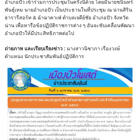
อำเภอปัว เข้าร่วมการประชุมในครั้งนี้ด้วย โดยมีนายชนินทร์
assessment ITA2023
พันธุ์เหม นายอำเภอปัว เป็นประธานในที่ประชุม ณ น่านสิริน
ธารารีสอร์ท & ฉำฉาคาเฟ่ ตำบลเจดีย์ชัย อำเภอปัว จังหวัด
ข้อกำหนดการใช้งาน
น่าน เพื่อหารือข้อปฏิบัติราชการต่าง ๆ อันจะขับเคลื่อนพัฒนา
อำเภอปัวให้มีประสิทธิภาพต่อไป
ข้อมูลประชากร
ถ่ายภาพ และเรียบเรียงข่าว :
นางสาวนิชาภา เรืองวงษ์
ข้อมูลพื้นฐานของศูนย์บริการนักท่องเที่ยว เทศบาลตำบลปัว
ตำแหน่ง นักประชาสัมพันธ์ปฏิบัติการ
ขั้นตอนการขอรับบริการ
งบแสดงฐานะการคลัง
งบแสดงฐานะการเงิน เทศบาลตำบลปัว ประจำปีงบประมาณ 2561
ติดต่อหน่วยงาน
ที่พัก