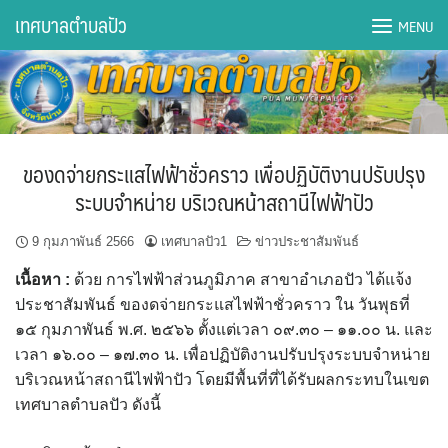
Skip
เทศบาลตำบลปัว
MENU
to
content
DWQA Ask Question
DWQA Questions
ของดจ่ายกระแสไฟฟ้าชั่วคราว เพื่อปฏิบัติงานปรับปรุง
กองการศึกษา
ระบบจำหน่าย บริเวณหน้าสถานีไฟฟ้าปัว
กองคลัง
9 กุมภาพันธ์ 2566
เทศบาลปัว1
ข่าวประชาสัมพันธ์
เนื้อหา :
ด้วย การไฟฟ้าส่วนภูมิภาค สาขาอำเภอปัว ได้แจ้ง
กองช่าง
ประชาสัมพันธ์ ของดจ่ายกระแสไฟฟ้าชั่วคราว ใน วันพุธที่
๑๕ กุมภาพันธ์ พ.ศ. ๒๕๖๖ ตั้งแต่เวลา ๐๙.๓๐ – ๑๑.๐๐ น. และ
กองยุทธศาสตร์และงบประมาณ
เวลา ๑๖.๐๐ – ๑๗.๓๐ น. เพื่อปฏิบัติงานปรับปรุงระบบจำหน่าย
บริเวณหน้าสถานีไฟฟ้าปัว โดยมีพื้นที่ที่ได้รับผลกระทบในเขต
กองสาธารณสุขฯ
เทศบาลตำบลปัว ดังนี้
การเปิดเผยข้อมูลข่าวสารปี 2566 integrity transparency