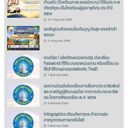
ตำบลปัว (โรงเรียนกาสะลองเบิกบาน) ได้รับประกาศ
เกียรติคุณ เป็นโรงเรียนผู้สูงอายุดีเด่น ประจำปี
บ้านต้นคูณ
๒๕๖๙
15 กรกฎาคม 2569
บ้านนาโฮมสเตย์
ขอเชิญร่วมกิจกรรมปั่นเติมบุญ ปันสุข งดเหล้าเข้า
พรรษา
บ้านปัว ปลายนา
4 กรกฎาคม 2569
บ้านพักชมดอย
ด่วนที่สุด ! แจ้งเตือนหน่วยงานรัฐ เร่งเปลี่ยน
บ้านยลญภา
Password ที่ใช้ระบบของหน่วยงาน หรือแก้ไขระบบ
ให้เข้าใช้งานผ่านแอปพลิเคชัน ThaiD
บ้านริมทุ่งรีสอร์ท
7 สิงหาคม 2569
ขอความร่วมมือขับเคลื่อนการสื่อสารประชาสัมพันธ์
บ้านสวนศรีสุขโฮมสเตย์
พระราชบัญญัติควบคุมโรค จากการประกอบอาชีพ
และโรคจากสิ่งแวดล้อม พ.ศ. ๒๕๖๒
บ้านฮิมนาปัว
6 สิงหาคม 2569
Infographics เตือนภัยการกระทำความผิด
บ้านไม้ปลายนา
อาชญากรรมทางเทคโนโลยี
ป.ปิ๊กโฮมสเตย์
5 สิงหาคม 2569