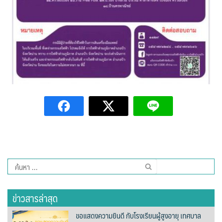
ต้นแหลงโฮมสเตย์
ตูบฮิมโต้งโฮมสเตย์
นครน่านอพาร์ทเม้น
นะลาวิวรีสอร์ท
นาต้นบัวโฮมสเตย์
น่านปัว รีสอร์ท
นาเหล่า เก๊าสลี โฮมสเตย์
ค้นหา
นาไผ่ปัววิว
สำหรับ:
บวกบัววิวรีสอร์ท
ข่าวสารล่าสุด
ขอแสดงความยินดี กับโรงเรียนผู้สูงอายุ เทศบาล
บ้านกังหัน @ ปัวคอทเทจ