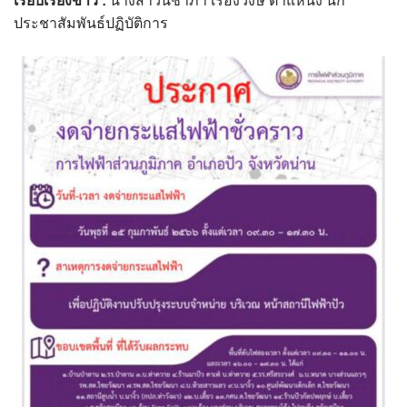
เรียบเรียงข่าว :
นางสาวนิชาภา เรืองวงษ์ ตำแหน่ง นัก
Amante Baristro Hotel & Cafe’ @Pua
ประชาสัมพันธ์ปฏิบัติการ
C View Home
Deply
Go Hight ‘O Village
HOMU Villa
Montha Residence
Shanti – Retreat
กรีนฮิลล์รีสอร์ท
ก๋างโต้งคอฟฟี่รีสอร์ท
ชมพูภูคารีสอร์ท