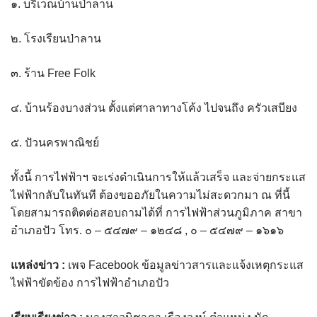
๑. บริเวณบ้านป่าลาน
assessment ITA2023
๒. โรงเรียนป่าลาน
ข้อกำหนดการใช้งาน
๓. ร้าน Free Folk
ข้อมูลประชากร
๔. บ้านร้องบางส่วน ตั้งแต่ศาลาทางโค้ง ไปจนถึง ครัวเสบียง
ข้อมูลพื้นฐานของศูนย์บริการนักท่องเที่ยว เทศบาลตำบลปัว
๕. ปัวนครพาณิชย์
ขั้นตอนการขอรับบริการ
ทั้งนี้ การไฟฟ้าฯ จะเร่งดำเนินการให้แล้วเสร็จ และจ่ายกระแส
งบแสดงฐานะการคลัง
ไฟฟ้ากลับในทันที ต้องขออภัยในความไม่สะดวกมา ณ ที่นี้
โดยสามารถติดต่อสอบถามได้ที่ การไฟฟ้าส่วนภูมิภาค สาขา
งบแสดงฐานะการเงิน เทศบาลตำบลปัว ประจำปีงบประมาณ 2561
อำเภอปัว โทร. ๐ – ๕๔๗๙ – ๑๒๔๘ , ๐ – ๕๔๗๙ – ๑๖๑๖
ติดต่อหน่วยงาน
แหล่งข่าว :
เพจ Facebook ข้อมูลข่าวสารและแจ้งเหตุกระแส
ไฟฟ้าขัดข้อง การไฟฟ้าอำเภอปัว
ที่พัก