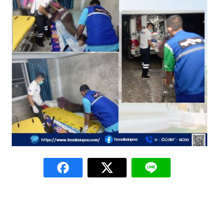
Amante Baristro Hotel & Cafe’ @Pua
C View Home
Deply
Go Hight ‘O Village
HOMU Villa
Montha Residence
Shanti – Retreat
กรีนฮิลล์รีสอร์ท
ก๋างโต้งคอฟฟี่รีสอร์ท
ชมพูภูคารีสอร์ท