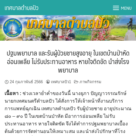
Skip
เทศบาลตำบลปัว
MENU
to
content
DWQA Ask Question
DWQA Questions
ปฐมพยาบาล และรับผู้ป่วยชายสูงอายุ ในเขตบ้านป่าหัด
กองการศึกษา
อ่อนเพลีย ไม่รับประทานอาหาร หายใจติดขัด นำส่งโรง
พยาบาล
กองคลัง
24 กุมภาพันธ์ 2566
เทศบาลปัว1
ภาพกิจกรรม
กองช่าง
เนื้อหา :
ช่วงเวลาย่ำค่ำของวันนี้ นางยุภา ปัญญาวรรณรักษ์
กองยุทธศาสตร์และงบประมาณ
นายกเทศมนตรีตำบลปัว ได้สั่งการให้เจ้าหน้าที่งานบริการ
การแพทย์ฉุกเฉิน เทศบาลตำบลปัว รับผู้ป่วยชาย อายุประมาณ
กองสาธารณสุขฯ
๘๐ – ๙๐ ปี ในเขตบ้านป่าหัด มีอาการอ่อนเพลีย ไม่รับ
ประทานอาหาร หายใจติดขัด จึงได้ทำการปฐมพยาบาลเบื้อง
การเปิดเผยข้อมูลข่าวสารปี 2566 integrity transparency
ต้นด้วยการจัดท่านอนให้เหมาะสม และนำส่งไปรักษาที่โรง