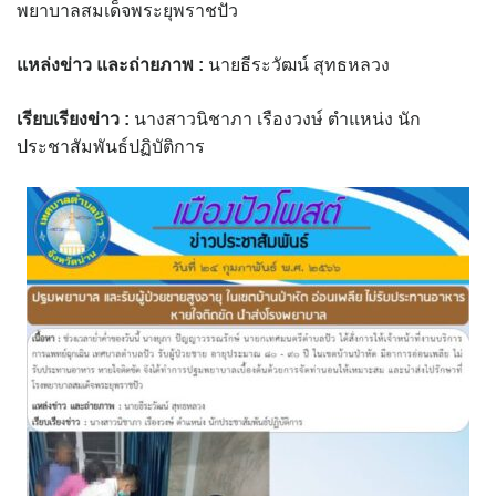
พยาบาลสมเด็จพระยุพราชปัว
assessment ITA2023
แหล่งข่าว และถ่ายภาพ
:
นายธีระวัฒน์ สุทธหลวง
ข้อกำหนดการใช้งาน
เรียบเรียงข่าว :
นางสาวนิชาภา เรืองวงษ์ ตำแหน่ง นัก
ข้อมูลประชากร
ประชาสัมพันธ์ปฏิบัติการ
ข้อมูลพื้นฐานของศูนย์บริการนักท่องเที่ยว เทศบาลตำบลปัว
ขั้นตอนการขอรับบริการ
งบแสดงฐานะการคลัง
งบแสดงฐานะการเงิน เทศบาลตำบลปัว ประจำปีงบประมาณ 2561
ติดต่อหน่วยงาน
ที่พัก