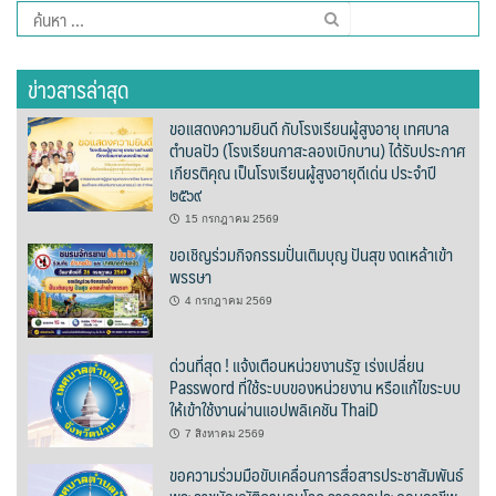
ค้นหา
ต้นแหลงโฮมสเตย์
สำหรับ:
ตูบฮิมโต้งโฮมสเตย์
ข่าวสารล่าสุด
นครน่านอพาร์ทเม้น
ขอแสดงความยินดี กับโรงเรียนผู้สูงอายุ เทศบาล
ตำบลปัว (โรงเรียนกาสะลองเบิกบาน) ได้รับประกาศ
เกียรติคุณ เป็นโรงเรียนผู้สูงอายุดีเด่น ประจำปี
นะลาวิวรีสอร์ท
๒๕๖๙
นาต้นบัวโฮมสเตย์
15 กรกฎาคม 2569
ขอเชิญร่วมกิจกรรมปั่นเติมบุญ ปันสุข งดเหล้าเข้า
พรรษา
น่านปัว รีสอร์ท
4 กรกฎาคม 2569
นาเหล่า เก๊าสลี โฮมสเตย์
ด่วนที่สุด ! แจ้งเตือนหน่วยงานรัฐ เร่งเปลี่ยน
นาไผ่ปัววิว
Password ที่ใช้ระบบของหน่วยงาน หรือแก้ไขระบบ
ให้เข้าใช้งานผ่านแอปพลิเคชัน ThaiD
บวกบัววิวรีสอร์ท
7 สิงหาคม 2569
ขอความร่วมมือขับเคลื่อนการสื่อสารประชาสัมพันธ์
บ้านกังหัน @ ปัวคอทเทจ