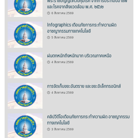
พระราชบัญญัติควบคุมโรค จากการประกอบอาชีพ
และโรคจากสิ่งแวดล้อม พ.ศ. ๒๕๖๒
บ้านต้นคูณ
6 สิงหาคม 2569
บ้านนาโฮมสเตย์
Infographics เตือนภัยการกระทำความผิด
อาชญากรรมทางเทคโนโลยี
บ้านปัว ปลายนา
5 สิงหาคม 2569
บ้านพักชมดอย
ฝนตกหนักถึงหนักมาก บริเวณภาคเหนือ
4 สิงหาคม 2569
บ้านยลญภา
บ้านริมทุ่งรีสอร์ท
การจัดเก็บขยะอันตราย และขยะอิเล็กทรอนิกส์
4 สิงหาคม 2569
บ้านสวนศรีสุขโฮมสเตย์
บ้านฮิมนาปัว
คลิปวีดีโอเตือนภัยการกระทำความผิด อาชญากรรม
ทางเทคโนโลยี
บ้านไม้ปลายนา
3 สิงหาคม 2569
ป.ปิ๊กโฮมสเตย์