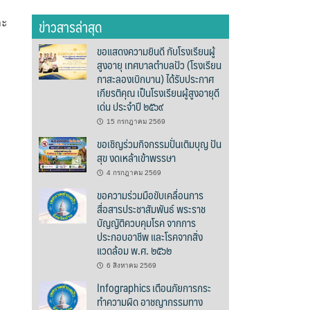
ข่าวสารล่าสุด
ละ
ขอแสดงความยินดี กับโรงเรียนผู้
สูงอายุ เทศบาลตำบลปัว (โรงเรียน
กาสะลองเบิกบาน) ได้รับประกาศ
เกียรติคุณ เป็นโรงเรียนผู้สูงอายุดี
เด่น ประจำปี ๒๕๖๙
15 กรกฎาคม 2569
ขอเชิญร่วมกิจกรรมปั่นเติมบุญ ปัน
สุข งดเหล้าเข้าพรรษา
4 กรกฎาคม 2569
ขอความร่วมมือขับเคลื่อนการ
สื่อสารประชาสัมพันธ์ พระราช
บัญญัติควบคุมโรค จากการ
ประกอบอาชีพ และโรคจากสิ่ง
แวดล้อม พ.ศ. ๒๕๖๒
6 สิงหาคม 2569
Infographics เตือนภัยการกระ
ทำความผิด อาชญากรรมทาง