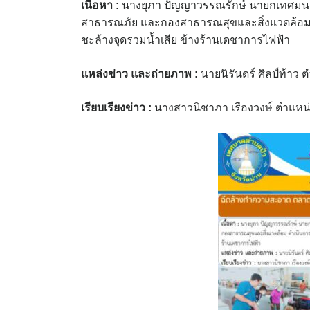
เนื้อหา :
นางยุภา ปัญญาวรรณรักษ์ นายกเทศมนตรี
สาธารณภัย และกองสาธารณสุขและสิ่งแวดล้อ
ชะล้างจุดรวมน้ำเสีย ข้างร้านเดชาการไฟฟ้า
แหล่งข่าว และถ่ายภาพ :
นายนิรันดร์ ศิลป์ท้า
เรียบเรียงข่าว :
นางสาวนิชาภา เรืองวงษ์ ตำแหน่