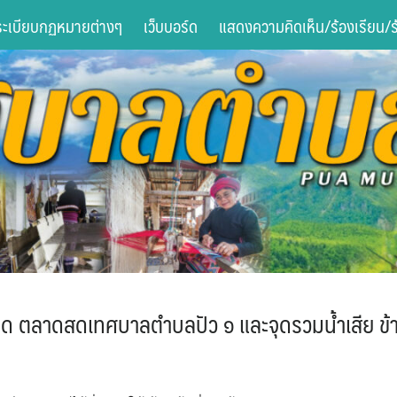
ระเบียบกฏหมายต่างๆ
เว็บบอร์ด
แสดงความคิดเห็น/ร้องเรียน/ร้
ด ตลาดสดเทศบาลตำบลปัว ๑ และจุดรวมน้ำเสีย ข้