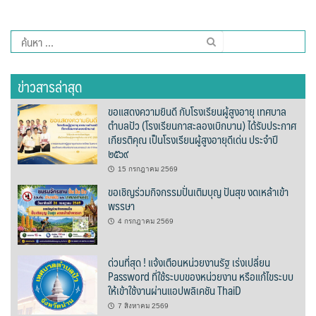
Amante Baristro Hotel & Cafe’ @Pua
C View Home
ค้นหา
สำหรับ:
Deply
ข่าวสารล่าสุด
Go Hight ‘O Village
ขอแสดงความยินดี กับโรงเรียนผู้สูงอายุ เทศบาล
ตำบลปัว (โรงเรียนกาสะลองเบิกบาน) ได้รับประกาศ
HOMU Villa
เกียรติคุณ เป็นโรงเรียนผู้สูงอายุดีเด่น ประจำปี
๒๕๖๙
Montha Residence
15 กรกฎาคม 2569
ขอเชิญร่วมกิจกรรมปั่นเติมบุญ ปันสุข งดเหล้าเข้า
Shanti – Retreat
พรรษา
4 กรกฎาคม 2569
กรีนฮิลล์รีสอร์ท
ด่วนที่สุด ! แจ้งเตือนหน่วยงานรัฐ เร่งเปลี่ยน
ก๋างโต้งคอฟฟี่รีสอร์ท
Password ที่ใช้ระบบของหน่วยงาน หรือแก้ไขระบบ
ให้เข้าใช้งานผ่านแอปพลิเคชัน ThaiD
ชมพูภูคารีสอร์ท
7 สิงหาคม 2569