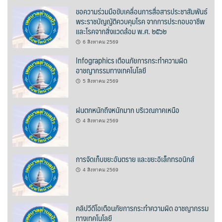
ต้นแหลงโฮมสเตย์
ขอความร่วมมือขับเคลื่อนการสื่อสารประชาสัมพันธ์
พระราชบัญญัติควบคุมโรค จากการประกอบอาชีพ
และโรคจากสิ่งแวดล้อม พ.ศ. ๒๕๖๒
ตูบฮิมโต้งโฮมสเตย์
6 สิงหาคม 2569
นครน่านอพาร์ทเม้น
Infographics เตือนภัยการกระทำความผิด
อาชญากรรมทางเทคโนโลยี
นะลาวิวรีสอร์ท
5 สิงหาคม 2569
นาต้นบัวโฮมสเตย์
ฝนตกหนักถึงหนักมาก บริเวณภาคเหนือ
4 สิงหาคม 2569
น่านปัว รีสอร์ท
นาเหล่า เก๊าสลี โฮมสเตย์
การจัดเก็บขยะอันตราย และขยะอิเล็กทรอนิกส์
นาไผ่ปัววิว
4 สิงหาคม 2569
บวกบัววิวรีสอร์ท
คลิปวีดีโอเตือนภัยการกระทำความผิด อาชญากรรม
บ้านกังหัน @ ปัวคอทเทจ
ทางเทคโนโลยี