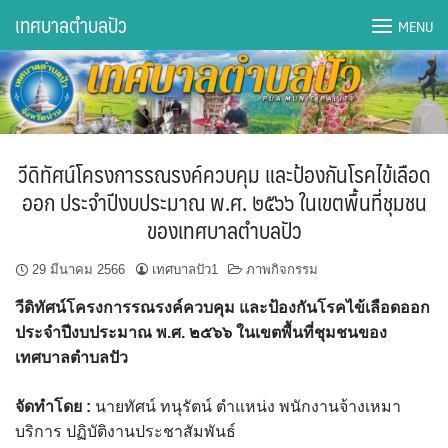
Skip
เทศบาลตำบลปัว
MENU
to
content
DWQA Ask Question
DWQA Questions
วีดิทัศน์โครงการรณรงค์ควบคุม และป้องกันโรคไข้เลือด
กองการศึกษา
ออก ประจำปีงบประมาณ พ.ศ. ๒๕๖๖ ในเขตพื้นที่ชุมชน
ของเทศบาลตำบลปัว
กองคลัง
29 มีนาคม 2566
เทศบาลปัว1
ภาพกิจกรรม
กองช่าง
วีดิทัศน์โครงการรณรงค์ควบคุม และป้องกันโรคไข้เลือดออก
กองยุทธศาสตร์และงบประมาณ
ประจำปีงบประมาณ พ.ศ. ๒๕๖๖ ในเขตพื้นที่ชุมชนของ
เทศบาลตำบลปัว
กองสาธารณสุขฯ
จัดทำโดย :
นายทัศน์ ทนุรัตน์ ตำแหน่ง พนักงานจ้างเหมา
การเปิดเผยข้อมูลข่าวสารปี 2566 integrity transparency
บริการ ปฏิบัติงานประชาสัมพันธ์