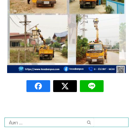
Amante Baristro Hotel & Cafe’ @Pua
C View Home
Deply
Go Hight ‘O Village
HOMU Villa
Montha Residence
Shanti – Retreat
กรีนฮิลล์รีสอร์ท
ก๋างโต้งคอฟฟี่รีสอร์ท
ค้นหา
ชมพูภูคารีสอร์ท
สำหรับ: