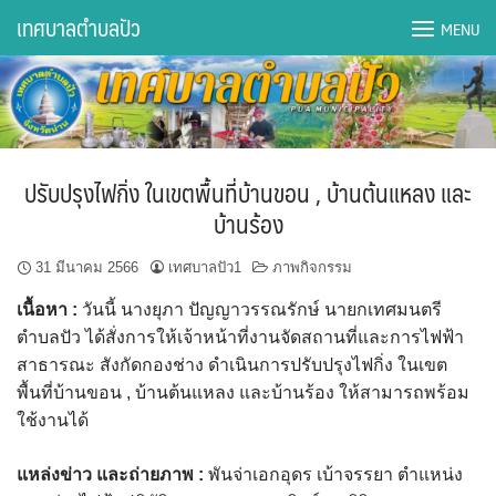
Skip
เทศบาลตำบลปัว
MENU
to
content
DWQA Ask Question
DWQA Questions
ปรับปรุงไฟกิ่ง ในเขตพื้นที่บ้านขอน , บ้านต้นแหลง และ
กองการศึกษา
บ้านร้อง
กองคลัง
31 มีนาคม 2566
เทศบาลปัว1
ภาพกิจกรรม
เนื้อหา :
วันนี้ นางยุภา ปัญญาวรรณรักษ์ นายกเทศมนตรี
กองช่าง
ตำบลปัว ได้สั่งการให้เจ้าหน้าที่งานจัดสถานที่และการไฟฟ้า
สาธารณะ สังกัดกองช่าง ดำเนินการปรับปรุงไฟกิ่ง ในเขต
กองยุทธศาสตร์และงบประมาณ
พื้นที่บ้านขอน , บ้านต้นแหลง และบ้านร้อง ให้สามารถพร้อม
ใช้งานได้
กองสาธารณสุขฯ
แหล่งข่าว และถ่ายภาพ
:
พันจ่าเอกอุดร เบ้าจรรยา ตำแหน่ง
การเปิดเผยข้อมูลข่าวสารปี 2566 integrity transparency