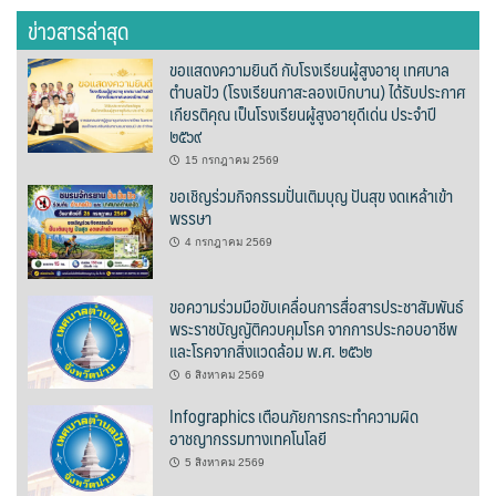
ต้นแหลงโฮมสเตย์
ข่าวสารล่าสุด
ขอแสดงความยินดี กับโรงเรียนผู้สูงอายุ เทศบาล
ตูบฮิมโต้งโฮมสเตย์
ตำบลปัว (โรงเรียนกาสะลองเบิกบาน) ได้รับประกาศ
เกียรติคุณ เป็นโรงเรียนผู้สูงอายุดีเด่น ประจำปี
นครน่านอพาร์ทเม้น
๒๕๖๙
15 กรกฎาคม 2569
นะลาวิวรีสอร์ท
ขอเชิญร่วมกิจกรรมปั่นเติมบุญ ปันสุข งดเหล้าเข้า
พรรษา
นาต้นบัวโฮมสเตย์
4 กรกฎาคม 2569
น่านปัว รีสอร์ท
ขอความร่วมมือขับเคลื่อนการสื่อสารประชาสัมพันธ์
พระราชบัญญัติควบคุมโรค จากการประกอบอาชีพ
นาเหล่า เก๊าสลี โฮมสเตย์
และโรคจากสิ่งแวดล้อม พ.ศ. ๒๕๖๒
นาไผ่ปัววิว
6 สิงหาคม 2569
Infographics เตือนภัยการกระทำความผิด
บวกบัววิวรีสอร์ท
อาชญากรรมทางเทคโนโลยี
5 สิงหาคม 2569
บ้านกังหัน @ ปัวคอทเทจ