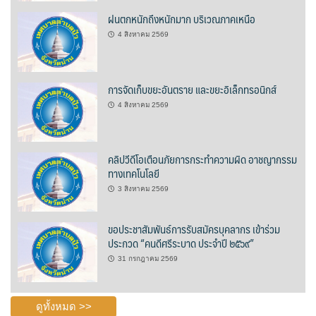
ฝนตกหนักถึงหนักมาก บริเวณภาคเหนือ
บ้านต้นคูณ
4 สิงหาคม 2569
บ้านนาโฮมสเตย์
บ้านปัว ปลายนา
การจัดเก็บขยะอันตราย และขยะอิเล็กทรอนิกส์
4 สิงหาคม 2569
บ้านพักชมดอย
บ้านยลญภา
คลิปวีดีโอเตือนภัยการกระทำความผิด อาชญากรรม
ทางเทคโนโลยี
บ้านริมทุ่งรีสอร์ท
3 สิงหาคม 2569
บ้านสวนศรีสุขโฮมสเตย์
ขอประชาสัมพันธ์การรับสมัครบุคลากร เข้าร่วม
ประกวด “คนดีศรีระบาด ประจำปี ๒๕๖๙”
บ้านฮิมนาปัว
31 กรกฎาคม 2569
บ้านไม้ปลายนา
ดูทั้งหมด >>
ป.ปิ๊กโฮมสเตย์