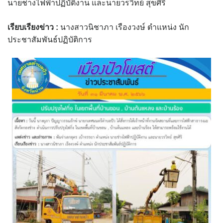
นายช่างไฟฟ้าปฏิบัติงาน และนายวรวิทย์ สุขศิริ
assessment ITA2023
เรียบเรียงข่าว :
นางสาวนิชาภา เรืองวงษ์ ตำแหน่ง นัก
ข้อกำหนดการใช้งาน
ประชาสัมพันธ์ปฏิบัติการ
ข้อมูลประชากร
ข้อมูลพื้นฐานของศูนย์บริการนักท่องเที่ยว เทศบาลตำบลปัว
ขั้นตอนการขอรับบริการ
งบแสดงฐานะการคลัง
งบแสดงฐานะการเงิน เทศบาลตำบลปัว ประจำปีงบประมาณ 2561
ติดต่อหน่วยงาน
ที่พัก