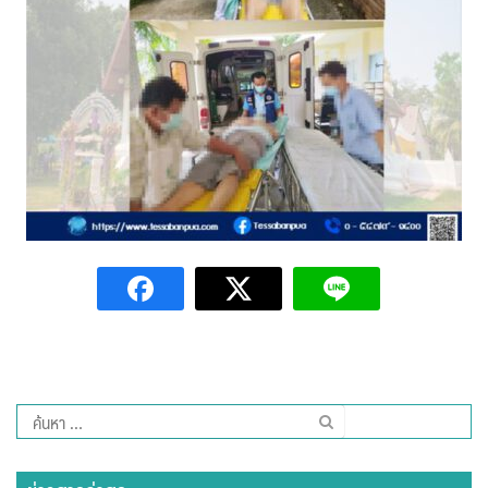
Amante Baristro Hotel & Cafe’ @Pua
C View Home
Deply
Go Hight ‘O Village
HOMU Villa
Montha Residence
Shanti – Retreat
กรีนฮิลล์รีสอร์ท
ก๋างโต้งคอฟฟี่รีสอร์ท
ค้นหา
สำหรับ:
ชมพูภูคารีสอร์ท