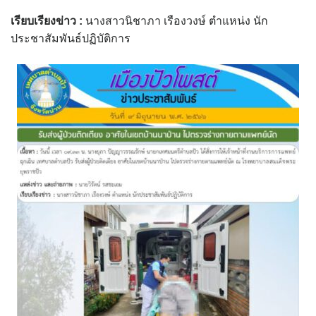
assessment ITA2023
เรียบเรียงข่าว :
นางสาวนิชาภา เรืองวงษ์ ตำแหน่ง นัก
ประชาสัมพันธ์ปฏิบัติการ
ข้อกำหนดการใช้งาน
ข้อมูลประชากร
ข้อมูลพื้นฐานของศูนย์บริการนักท่องเที่ยว เทศบาลตำบลปัว
ขั้นตอนการขอรับบริการ
งบแสดงฐานะการคลัง
งบแสดงฐานะการเงิน เทศบาลตำบลปัว ประจำปีงบประมาณ 2561
ติดต่อหน่วยงาน
ที่พัก