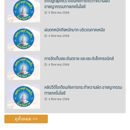
Infographics เตือนภัยการกระทำความผิด
อาชญากรรมทางเทคโนโลยี
บ้านต้นคูณ
5 สิงหาคม 2569
บ้านนาโฮมสเตย์
ฝนตกหนักถึงหนักมาก บริเวณภาคเหนือ
บ้านปัว ปลายนา
4 สิงหาคม 2569
บ้านพักชมดอย
การจัดเก็บขยะอันตราย และขยะอิเล็กทรอนิกส์
บ้านยลญภา
4 สิงหาคม 2569
บ้านริมทุ่งรีสอร์ท
คลิปวีดีโอเตือนภัยการกระทำความผิด อาชญากรรม
บ้านสวนศรีสุขโฮมสเตย์
ทางเทคโนโลยี
3 สิงหาคม 2569
บ้านฮิมนาปัว
บ้านไม้ปลายนา
ดูทั้งหมด >>
ป.ปิ๊กโฮมสเตย์