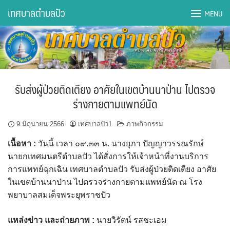
Skip
เทศบาลตำบลปัว
MENU
to
content
DWQA Ask Question
DWQA Questions
รับส่งผู้ป่วยติดเตียง อาศัยในเขตบ้านนาป่าน ไปตรวจ
กองการศึกษา
ร่างกายตามแพทย์นัด
กองคลัง
9 มิถุนายน 2566
เทศบาลปัว1
ภาพกิจกรรม
เนื้อหา :
วันนี้ เวลา ๐๙.๓๓ น. นางยุภา ปัญญาวรรณรักษ์
กองช่าง
นายกเทศมนตรีตำบลปัว ได้สั่งการให้เจ้าหน้าที่งานบริการ
การแพทย์ฉุกเฉิน เทศบาลตำบลปัว รับส่งผู้ป่วยติดเตียง อาศัย
กองยุทธศาสตร์และงบประมาณ
ในเขตบ้านนาป่าน ไปตรวจร่างกายตามแพทย์นัด ณ โรง
พยาบาลสมเด็จพระยุพราชปัว
กองสาธารณสุขฯ
แหล่งข่าว และถ่ายภาพ
:
นายวิรัตน์ รสชะเอม
การเปิดเผยข้อมูลข่าวสารปี 2566 integrity transparency