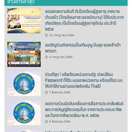
ข่าวสารล่าสุด
ต้นแหลงโฮมสเตย์
ขอแสดงความยินดี กับโรงเรียนผู้สูงอายุ เทศบาล
ตำบลปัว (โรงเรียนกาสะลองเบิกบาน) ได้รับประกาศ
ตูบฮิมโต้งโฮมสเตย์
เกียรติคุณ เป็นโรงเรียนผู้สูงอายุดีเด่น ประจำปี
๒๕๖๙
นครน่านอพาร์ทเม้น
15 กรกฎาคม 2569
ขอเชิญร่วมกิจกรรมปั่นเติมบุญ ปันสุข งดเหล้าเข้า
นะลาวิวรีสอร์ท
พรรษา
4 กรกฎาคม 2569
นาต้นบัวโฮมสเตย์
ด่วนที่สุด ! แจ้งเตือนหน่วยงานรัฐ เร่งเปลี่ยน
น่านปัว รีสอร์ท
Password ที่ใช้ระบบของหน่วยงาน หรือแก้ไขระบบ
ให้เข้าใช้งานผ่านแอปพลิเคชัน ThaiD
นาเหล่า เก๊าสลี โฮมสเตย์
7 สิงหาคม 2569
นาไผ่ปัววิว
ขอความร่วมมือขับเคลื่อนการสื่อสารประชาสัมพันธ์
พระราชบัญญัติควบคุมโรค จากการประกอบอาชีพ
บวกบัววิวรีสอร์ท
และโรคจากสิ่งแวดล้อม พ.ศ. ๒๕๖๒
6 สิงหาคม 2569
บ้านกังหัน @ ปัวคอทเทจ