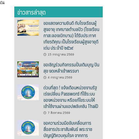
รณ
ข่าวสารล่าสุด
ขอแสดงความยินดี กับโรงเรียนผู้
สูงอายุ เทศบาลตำบลปัว (โรงเรียน
กาสะลองเบิกบาน) ได้รับประกาศ
เกียรติคุณ เป็นโรงเรียนผู้สูงอายุดี
เด่น ประจำปี ๒๕๖๙
15 กรกฎาคม 2569
ขอเชิญร่วมกิจกรรมปั่นเติมบุญ ปัน
สุข งดเหล้าเข้าพรรษา
4 กรกฎาคม 2569
ด่วนที่สุด ! แจ้งเตือนหน่วยงานรัฐ
เร่งเปลี่ยน Password ที่ใช้ระบบ
ของหน่วยงาน หรือแก้ไขระบบให้
เข้าใช้งานผ่านแอปพลิเคชัน ThaiD
7 สิงหาคม 2569
ขอความร่วมมือขับเคลื่อนการ
สื่อสารประชาสัมพันธ์ พระราช
บัญญัติควบคุมโรค จากการ