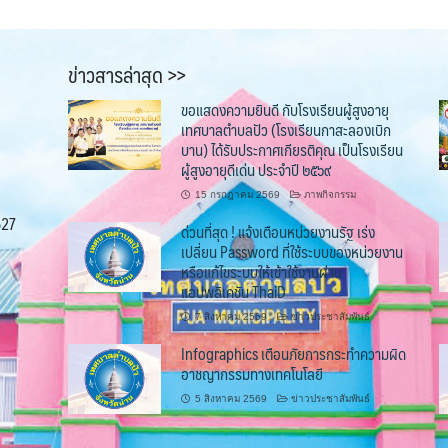
ข่าวสารล่าสุด >>
ขอแสดงความยินดี กับโรงเรียนผู้สูงอายุ
เทศบาลตำบลปัว (โรงเรียนกาสะลองเบิก
บาน) ได้รับประกาศเกียรติคุณ เป็นโรงเรียน
ผู้สูงอายุดีเด่น ประจำปี ๒๕๖๙
15 กรกฎาคม 2569
ภาพกิจกรรม
527
ด่วนที่สุด ! แจ้งเตือนหน่วยงานรัฐ เร่ง
เปลี่ยน Password ที่ใช้ระบบของหน่วยงาน
หรือแก้ไขระบบให้เข้าใช้งานผ่าน
แอปพลิเคชัน ThaiD
7 สิงหาคม 2569
ข่าวประชาสัมพันธ์
Infographics เตือนภัยการกระทำความผิด
อาชญากรรมทางเทคโนโลยี
5 สิงหาคม 2569
ข่าวประชาสัมพันธ์