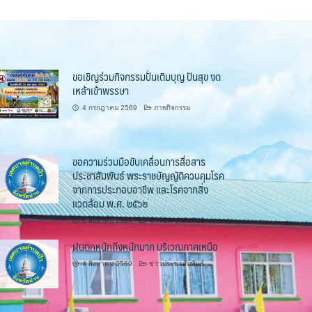
ขอเชิญร่วมกิจกรรมปั่นเติมบุญ ปันสุข งด
เหล้าเข้าพรรษา
4 กรกฎาคม 2569
ภาพกิจกรรม
ขอความร่วมมือขับเคลื่อนการสื่อสาร
ประชาสัมพันธ์ พระราชบัญญัติควบคุมโรค
จากการประกอบอาชีพ และโรคจากสิ่ง
แวดล้อม พ.ศ. ๒๕๖๒
6 สิงหาคม 2569
ข่าวประชาสัมพันธ์
ฝนตกหนักถึงหนักมาก บริเวณภาคเหนือ
4 สิงหาคม 2569
ข่าวประชาสัมพันธ์