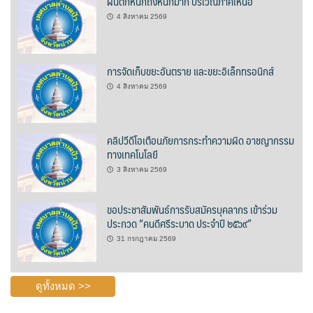
ฝนตกหนักถึงหนักมาก บริเวณภาคเหนือ
4 สิงหาคม 2569
บ้านต้นคูณ
บ้านนาโฮมสเตย์
การจัดเก็บขยะอันตราย และขยะอิเล็กทรอนิกส์
บ้านปัว ปลายนา
4 สิงหาคม 2569
บ้านพักชมดอย
คลิปวีดีโอเตือนภัยการกระทำความผิด อาชญากรรม
บ้านยลญภา
ทางเทคโนโลยี
3 สิงหาคม 2569
บ้านริมทุ่งรีสอร์ท
ขอประชาสัมพันธ์การรับสมัครบุคลากร เข้าร่วม
บ้านสวนศรีสุขโฮมสเตย์
ประกวด “คนดีศรีระบาด ประจำปี ๒๕๖๙”
31 กรกฎาคม 2569
บ้านฮิมนาปัว
บ้านไม้ปลายนา
ดูทั้งหมด >>
ป.ปิ๊กโฮมสเตย์