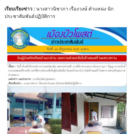
assessment ITA2023
เรียบเรียงข่าว :
นางสาวนิชาภา เรืองวงษ์ ตำแหน่ง นัก
ประชาสัมพันธ์ปฏิบัติการ
ข้อกำหนดการใช้งาน
ข้อมูลประชากร
ข้อมูลพื้นฐานของศูนย์บริการนักท่องเที่ยว เทศบาลตำบลปัว
ขั้นตอนการขอรับบริการ
งบแสดงฐานะการคลัง
งบแสดงฐานะการเงิน เทศบาลตำบลปัว ประจำปีงบประมาณ 2561
ติดต่อหน่วยงาน
ที่พัก