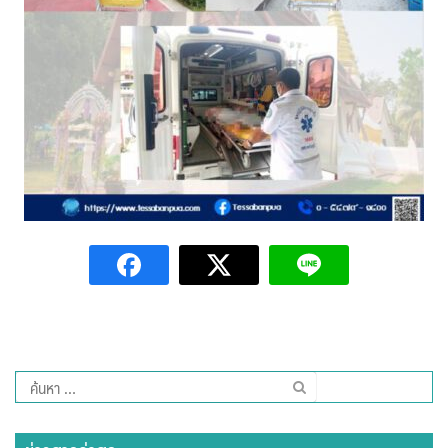
Amante Baristro Hotel & Cafe’ @Pua
C View Home
Deply
Go Hight ‘O Village
HOMU Villa
Montha Residence
Shanti – Retreat
กรีนฮิลล์รีสอร์ท
ก๋างโต้งคอฟฟี่รีสอร์ท
ค้นหา
สำหรับ:
ชมพูภูคารีสอร์ท