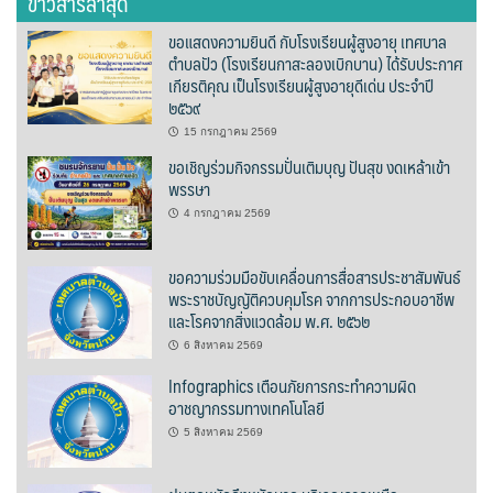
ข่าวสารล่าสุด
ต้นแหลงโฮมสเตย์
ขอแสดงความยินดี กับโรงเรียนผู้สูงอายุ เทศบาล
ตำบลปัว (โรงเรียนกาสะลองเบิกบาน) ได้รับประกาศ
ตูบฮิมโต้งโฮมสเตย์
เกียรติคุณ เป็นโรงเรียนผู้สูงอายุดีเด่น ประจำปี
๒๕๖๙
นครน่านอพาร์ทเม้น
15 กรกฎาคม 2569
ขอเชิญร่วมกิจกรรมปั่นเติมบุญ ปันสุข งดเหล้าเข้า
นะลาวิวรีสอร์ท
พรรษา
4 กรกฎาคม 2569
นาต้นบัวโฮมสเตย์
ขอความร่วมมือขับเคลื่อนการสื่อสารประชาสัมพันธ์
น่านปัว รีสอร์ท
พระราชบัญญัติควบคุมโรค จากการประกอบอาชีพ
และโรคจากสิ่งแวดล้อม พ.ศ. ๒๕๖๒
นาเหล่า เก๊าสลี โฮมสเตย์
6 สิงหาคม 2569
นาไผ่ปัววิว
Infographics เตือนภัยการกระทำความผิด
อาชญากรรมทางเทคโนโลยี
บวกบัววิวรีสอร์ท
5 สิงหาคม 2569
บ้านกังหัน @ ปัวคอทเทจ