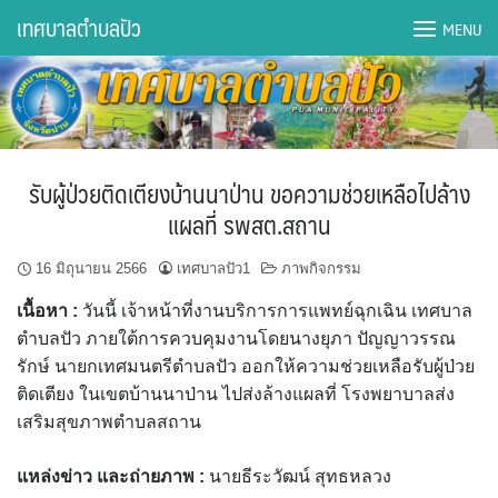
Skip
เทศบาลตำบลปัว
MENU
to
content
DWQA Ask Question
DWQA Questions
รับผู้ป่วยติดเตียงบ้านนาป่าน ขอความช่วยเหลือไปล้าง
กองการศึกษา
แผลที่ รพสต.สถาน
กองคลัง
16 มิถุนายน 2566
เทศบาลปัว1
ภาพกิจกรรม
เนื้อหา :
วันนี้ เจ้าหน้าที่งานบริการการแพทย์ฉุกเฉิน เทศบาล
กองช่าง
ตำบลปัว ภายใต้การควบคุมงานโดยนางยุภา ปัญญาวรรณ
รักษ์ นายกเทศมนตรีตำบลปัว ออกให้ความช่วยเหลือรับผู้ป่วย
กองยุทธศาสตร์และงบประมาณ
ติดเตียง ในเขตบ้านนาป่าน ไปส่งล้างแผลที่ โรงพยาบาลส่ง
เสริมสุขภาพตำบลสถาน
กองสาธารณสุขฯ
แหล่งข่าว และถ่ายภาพ
:
นายธีระวัฒน์ สุทธหลวง
การเปิดเผยข้อมูลข่าวสารปี 2566 integrity transparency