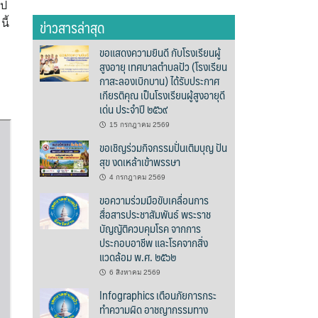
ไป
ข่าวสารล่าสุด
ี้
ขอแสดงความยินดี กับโรงเรียนผู้
สูงอายุ เทศบาลตำบลปัว (โรงเรียน
กาสะลองเบิกบาน) ได้รับประกาศ
เกียรติคุณ เป็นโรงเรียนผู้สูงอายุดี
เด่น ประจำปี ๒๕๖๙
15 กรกฎาคม 2569
ขอเชิญร่วมกิจกรรมปั่นเติมบุญ ปัน
สุข งดเหล้าเข้าพรรษา
4 กรกฎาคม 2569
ขอความร่วมมือขับเคลื่อนการ
สื่อสารประชาสัมพันธ์ พระราช
บัญญัติควบคุมโรค จากการ
ประกอบอาชีพ และโรคจากสิ่ง
แวดล้อม พ.ศ. ๒๕๖๒
6 สิงหาคม 2569
Infographics เตือนภัยการกระ
ทำความผิด อาชญากรรมทาง