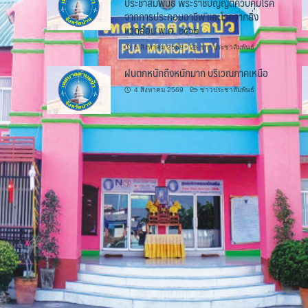
ประชาสัมพันธ์ พระราชบัญญัติควบคุมโรค
จากการประกอบอาชีพ และโรคจากสิ่ง
แวดล้อม พ.ศ. ๒๕๖๒
6 สิงหาคม 2569
ข่าวประชาสัมพันธ์
ฝนตกหนักถึงหนักมาก บริเวณภาคเหนือ
4 สิงหาคม 2569
ข่าวประชาสัมพันธ์