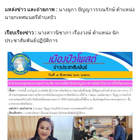
assessment ITA2023
แหล่งข่าว และถ่ายภาพ
:
นางยุภา ปัญญาวรรณรักษ์ ตำแหน่ง
นายกเทศมนตรีตำบลปัว
ข้อกำหนดการใช้งาน
เรียบเรียงข่าว :
นางสาวนิชาภา เรืองวงษ์ ตำแหน่ง นัก
ข้อมูลประชากร
ประชาสัมพันธ์ปฏิบัติการ
ข้อมูลพื้นฐานของศูนย์บริการนักท่องเที่ยว เทศบาลตำบลปัว
ขั้นตอนการขอรับบริการ
งบแสดงฐานะการคลัง
งบแสดงฐานะการเงิน เทศบาลตำบลปัว ประจำปีงบประมาณ 2561
ติดต่อหน่วยงาน
ที่พัก