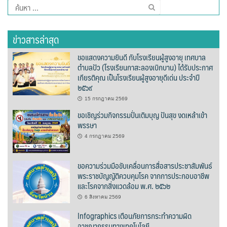
ค้นหา
ต้นแหลงโฮมสเตย์
สำหรับ:
ตูบฮิมโต้งโฮมสเตย์
ข่าวสารล่าสุด
ขอแสดงความยินดี กับโรงเรียนผู้สูงอายุ เทศบาล
นครน่านอพาร์ทเม้น
ตำบลปัว (โรงเรียนกาสะลองเบิกบาน) ได้รับประกาศ
เกียรติคุณ เป็นโรงเรียนผู้สูงอายุดีเด่น ประจำปี
นะลาวิวรีสอร์ท
๒๕๖๙
15 กรกฎาคม 2569
นาต้นบัวโฮมสเตย์
ขอเชิญร่วมกิจกรรมปั่นเติมบุญ ปันสุข งดเหล้าเข้า
พรรษา
น่านปัว รีสอร์ท
4 กรกฎาคม 2569
นาเหล่า เก๊าสลี โฮมสเตย์
ขอความร่วมมือขับเคลื่อนการสื่อสารประชาสัมพันธ์
นาไผ่ปัววิว
พระราชบัญญัติควบคุมโรค จากการประกอบอาชีพ
และโรคจากสิ่งแวดล้อม พ.ศ. ๒๕๖๒
บวกบัววิวรีสอร์ท
6 สิงหาคม 2569
Infographics เตือนภัยการกระทำความผิด
บ้านกังหัน @ ปัวคอทเทจ
อาชญากรรมทางเทคโนโลยี