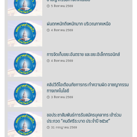
5 สิงหาคม 2569
บ้านต้นคูณ
ฝนตกหนักถึงหนักมาก บริเวณภาคเหนือ
บ้านนาโฮมสเตย์
4 สิงหาคม 2569
บ้านปัว ปลายนา
บ้านพักชมดอย
การจัดเก็บขยะอันตราย และขยะอิเล็กทรอนิกส์
4 สิงหาคม 2569
บ้านยลญภา
บ้านริมทุ่งรีสอร์ท
คลิปวีดีโอเตือนภัยการกระทำความผิด อาชญากรรม
ทางเทคโนโลยี
บ้านสวนศรีสุขโฮมสเตย์
3 สิงหาคม 2569
บ้านฮิมนาปัว
ขอประชาสัมพันธ์การรับสมัครบุคลากร เข้าร่วม
ประกวด “คนดีศรีระบาด ประจำปี ๒๕๖๙”
บ้านไม้ปลายนา
31 กรกฎาคม 2569
ป.ปิ๊กโฮมสเตย์