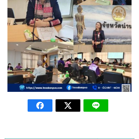
Amante Baristro Hotel & Cafe’ @Pua
C View Home
Deply
Go Hight ‘O Village
HOMU Villa
Montha Residence
Shanti – Retreat
กรีนฮิลล์รีสอร์ท
ก๋างโต้งคอฟฟี่รีสอร์ท
ชมพูภูคารีสอร์ท