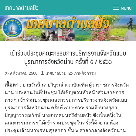
Skip
เทศบาลตำบลปัว
MENU
to
content
DWQA Ask Question
DWQA Questions
เข้าร่วมประชุมคณะกรรมการบริหารงานจังหวัดแบบ
กองการศึกษา
บูรณาการจังหวัดน่าน ครั้งที่ ๕ / ๒๕๖๖
กองคลัง
9 สิงหาคม 2566
เทศบาลปัว1
ภาพกิจกรรม
เนื้อหา :
บ่ายวันนี้ นายวิบูรณ์ แววบัณฑิต ผู้ว่าราชการจังหวัด
กองช่าง
น่าน ประธานในที่ประชุม ได้เชิญชวนหัวหน้าส่วนราชการ
ต่าง ๆ เข้าร่วมประชุมคณะกรรมการบริหารงานจังหวัดแบบ
กองยุทธศาสตร์และงบประมาณ
บูรณาการจังหวัดน่าน ครั้งที่ ๕ / ๒๕๖๖ รวมถึงนางยุภา
ปัญญาวรรณรักษ์ นายกเทศมนตรีตำบลปัว ซึ่งเป็นหนึ่งใน
กองสาธารณสุขฯ
คณะกรรมการฯ ได้เข้าร่วมประชุมในครั้งนี้ด้วย ณ ห้อง
ประชุมเจ้ามหาพรหมสุรธาดา ชั้น ๖ ศาลากลางจังหวัดน่าน
การเปิดเผยข้อมูลข่าวสารปี 2566 integrity transparency