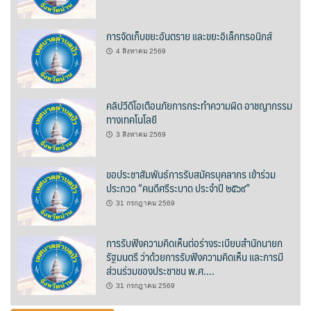
บ้านต้นคูณ
การจัดเก็บขยะอันตราย และขยะอิเล็กทรอนิกส์
บ้านนาโฮมสเตย์
4 สิงหาคม 2569
บ้านปัว ปลายนา
คลิปวีดีโอเตือนภัยการกระทำความผิด อาชญากรรม
ทางเทคโนโลยี
บ้านพักชมดอย
3 สิงหาคม 2569
บ้านยลญภา
ขอประชาสัมพันธ์การรับสมัครบุคลากร เข้าร่วม
บ้านริมทุ่งรีสอร์ท
ประกวด “คนดีศรีระบาด ประจำปี ๒๕๖๙”
31 กรกฎาคม 2569
บ้านสวนศรีสุขโฮมสเตย์
การรับฟังความคิดเห็นต่อร่างระเบียบสำนักนายก
บ้านฮิมนาปัว
รัฐมนตรี ว่าด้วยการรับฟังความคิดเห็น และการมี
ส่วนร่วมของประชาชน พ.ศ….
บ้านไม้ปลายนา
31 กรกฎาคม 2569
ป.ปิ๊กโฮมสเตย์