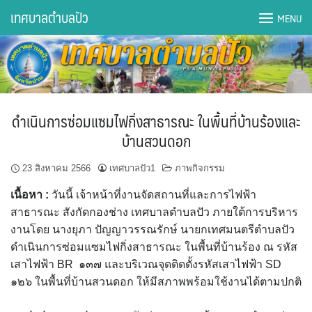
Skip
เทศบาลตำบลปัว
MENU
to
content
DWQA Ask Question
DWQA Questions
ดำเนินการซ่อมแซมไฟกิ่งสาธารณะ ในพื้นที่บ้านร้องและ
กองการศึกษา
บ้านสวนดอก
กองคลัง
23 สิงหาคม 2566
เทศบาลปัว1
ภาพกิจกรรม
เนื้อหา :
วันนี้ เจ้าหน้าที่งานจัดสถานที่และการไฟฟ้า
กองช่าง
สาธารณะ สังกัดกองช่าง เทศบาลตำบลปัว ภายใต้การบริหาร
งานโดย นางยุภา ปัญญาวรรณรักษ์ นายกเทศมนตรีตำบลปัว
กองยุทธศาสตร์และงบประมาณ
ดำเนินการซ่อมแซมไฟกิ่งสาธารณะ ในพื้นที่บ้านร้อง ณ รหัส
เสาไฟฟ้า BR ๑๓๗ และบริเวณจุดติดตั้งรหัสเสาไฟฟ้า SD
กองสาธารณสุขฯ
๑๒๖ ในพื้นที่บ้านสวนดอก ให้มีสภาพพร้อมใช้งานได้ตามปกติ
การเปิดเผยข้อมูลข่าวสารปี 2566 integrity transparency