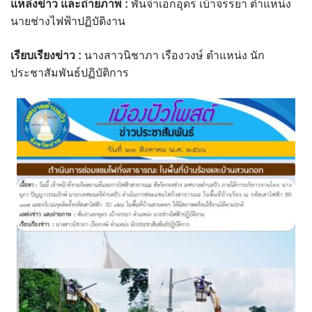
แหล่งข่าว และถ่ายภาพ :
พันจ่าเอกอุดร เบ้าจรรยา ตำแหน่ง
assessment ITA2023
นายช่างไฟฟ้าปฏิบัติงาน
ข้อกำหนดการใช้งาน
เรียบเรียงข่าว :
นางสาวนิชาภา เรืองวงษ์ ตำแหน่ง นัก
ประชาสัมพันธ์ปฏิบัติการ
ข้อมูลประชากร
ข้อมูลพื้นฐานของศูนย์บริการนักท่องเที่ยว เทศบาลตำบลปัว
ขั้นตอนการขอรับบริการ
งบแสดงฐานะการคลัง
งบแสดงฐานะการเงิน เทศบาลตำบลปัว ประจำปีงบประมาณ 2561
ติดต่อหน่วยงาน
ที่พัก