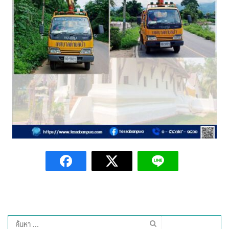
Amante Baristro Hotel & Cafe’ @Pua
C View Home
Deply
Go Hight ‘O Village
HOMU Villa
Montha Residence
Shanti – Retreat
กรีนฮิลล์รีสอร์ท
ก๋างโต้งคอฟฟี่รีสอร์ท
ชมพูภูคารีสอร์ท
ค้นหา