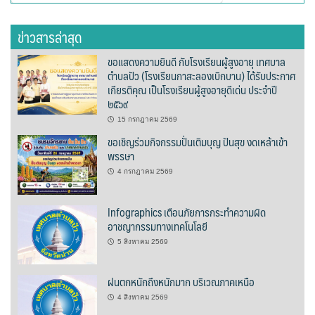
สำหรับ:
ต้นแหลงโฮมสเตย์
ข่าวสารล่าสุด
ตูบฮิมโต้งโฮมสเตย์
ขอแสดงความยินดี กับโรงเรียนผู้สูงอายุ เทศบาล
ตำบลปัว (โรงเรียนกาสะลองเบิกบาน) ได้รับประกาศ
นครน่านอพาร์ทเม้น
เกียรติคุณ เป็นโรงเรียนผู้สูงอายุดีเด่น ประจำปี
๒๕๖๙
นะลาวิวรีสอร์ท
15 กรกฎาคม 2569
ขอเชิญร่วมกิจกรรมปั่นเติมบุญ ปันสุข งดเหล้าเข้า
นาต้นบัวโฮมสเตย์
พรรษา
น่านปัว รีสอร์ท
4 กรกฎาคม 2569
นาเหล่า เก๊าสลี โฮมสเตย์
Infographics เตือนภัยการกระทำความผิด
อาชญากรรมทางเทคโนโลยี
นาไผ่ปัววิว
5 สิงหาคม 2569
บวกบัววิวรีสอร์ท
ฝนตกหนักถึงหนักมาก บริเวณภาคเหนือ
4 สิงหาคม 2569
บ้านกังหัน @ ปัวคอทเทจ