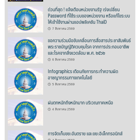
ด่วนที่สุด ! แจ้งเตือนหน่วยงานรัฐ เร่งเปลี่ยน
บ้านต้นคูณ
Password ที่ใช้ระบบของหน่วยงาน หรือแก้ไขระบบ
ให้เข้าใช้งานผ่านแอปพลิเคชัน ThaiD
บ้านนาโฮมสเตย์
7 สิงหาคม 2569
บ้านปัว ปลายนา
ขอความร่วมมือขับเคลื่อนการสื่อสารประชาสัมพันธ์
พระราชบัญญัติควบคุมโรค จากการประกอบอาชีพ
และโรคจากสิ่งแวดล้อม พ.ศ. ๒๕๖๒
บ้านพักชมดอย
6 สิงหาคม 2569
บ้านยลญภา
Infographics เตือนภัยการกระทำความผิด
อาชญากรรมทางเทคโนโลยี
บ้านริมทุ่งรีสอร์ท
5 สิงหาคม 2569
บ้านสวนศรีสุขโฮมสเตย์
ฝนตกหนักถึงหนักมาก บริเวณภาคเหนือ
บ้านฮิมนาปัว
4 สิงหาคม 2569
บ้านไม้ปลายนา
การจัดเก็บขยะอันตราย และขยะอิเล็กทรอนิกส์
ป.ปิ๊กโฮมสเตย์