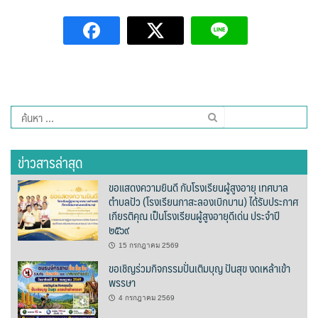
ต้นแหลงโฮมสเตย์
ตูบฮิมโต้งโฮมสเตย์
นครน่านอพาร์ทเม้น
นะลาวิวรีสอร์ท
ค้นหา
สำหรับ:
นาต้นบัวโฮมสเตย์
ข่าวสารล่าสุด
น่านปัว รีสอร์ท
ขอแสดงความยินดี กับโรงเรียนผู้สูงอายุ เทศบาล
ตำบลปัว (โรงเรียนกาสะลองเบิกบาน) ได้รับประกาศ
นาเหล่า เก๊าสลี โฮมสเตย์
เกียรติคุณ เป็นโรงเรียนผู้สูงอายุดีเด่น ประจำปี
๒๕๖๙
นาไผ่ปัววิว
15 กรกฎาคม 2569
ขอเชิญร่วมกิจกรรมปั่นเติมบุญ ปันสุข งดเหล้าเข้า
บวกบัววิวรีสอร์ท
พรรษา
4 กรกฎาคม 2569
บ้านกังหัน @ ปัวคอทเทจ