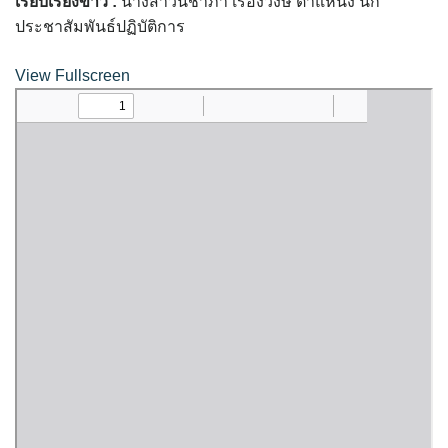
เรียบเรียงข่าว :
นางสาวนิชาภา เรืองวงษ์ ตำแหน่ง นัก
assessment ITA2023
ประชาสัมพันธ์ปฏิบัติการ
ข้อกำหนดการใช้งาน
View Fullscreen
ข้อมูลประชากร
ข้อมูลพื้นฐานของศูนย์บริการนักท่องเที่ยว เทศบาลตำบลปัว
ขั้นตอนการขอรับบริการ
งบแสดงฐานะการคลัง
งบแสดงฐานะการเงิน เทศบาลตำบลปัว ประจำปีงบประมาณ 2561
ติดต่อหน่วยงาน
ที่พัก