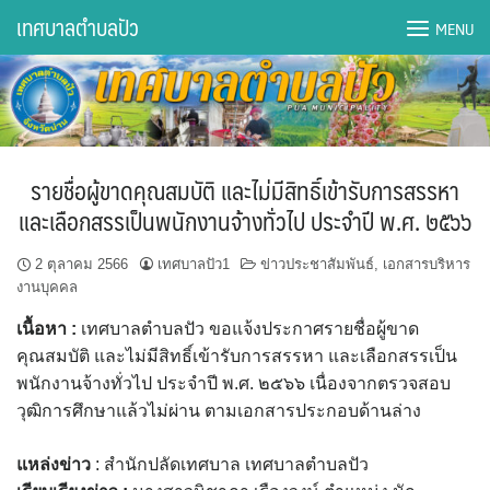
Skip
เทศบาลตำบลปัว
MENU
to
content
DWQA Ask Question
DWQA Questions
รายชื่อผู้ขาดคุณสมบัติ และไม่มีสิทธิ์เข้ารับการสรรหา
กองการศึกษา
และเลือกสรรเป็นพนักงานจ้างทั่วไป ประจำปี พ.ศ. ๒๕๖๖
กองคลัง
2 ตุลาคม 2566
เทศบาลปัว1
ข่าวประชาสัมพันธ์
,
เอกสารบริหาร
งานบุคคล
กองช่าง
เนื้อหา :
เทศบาลตำบลปัว ขอแจ้งประกาศรายชื่อผู้ขาด
คุณสมบัติ และไม่มีสิทธิ์เข้ารับการสรรหา และเลือกสรรเป็น
กองยุทธศาสตร์และงบประมาณ
พนักงานจ้างทั่วไป ประจำปี พ.ศ. ๒๕๖๖ เนื่องจากตรวจสอบ
วุฒิการศึกษาแล้วไม่ผ่าน ตามเอกสารประกอบด้านล่าง
กองสาธารณสุขฯ
แหล่งข่าว
: สำนักปลัดเทศบาล เทศบาลตำบลปัว
การเปิดเผยข้อมูลข่าวสารปี 2566 integrity transparency