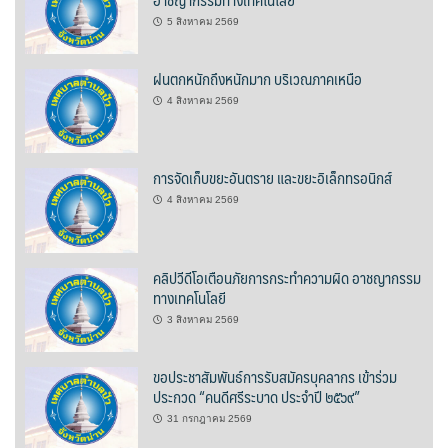
ต้นแหลงโฮมสเตย์
5 สิงหาคม 2569
ตูบฮิมโต้งโฮมสเตย์
ฝนตกหนักถึงหนักมาก บริเวณภาคเหนือ
4 สิงหาคม 2569
นครน่านอพาร์ทเม้น
นะลาวิวรีสอร์ท
การจัดเก็บขยะอันตราย และขยะอิเล็กทรอนิกส์
นาต้นบัวโฮมสเตย์
4 สิงหาคม 2569
น่านปัว รีสอร์ท
คลิปวีดีโอเตือนภัยการกระทำความผิด อาชญากรรม
ทางเทคโนโลยี
นาเหล่า เก๊าสลี โฮมสเตย์
3 สิงหาคม 2569
นาไผ่ปัววิว
ขอประชาสัมพันธ์การรับสมัครบุคลากร เข้าร่วม
บวกบัววิวรีสอร์ท
ประกวด “คนดีศรีระบาด ประจำปี ๒๕๖๙”
31 กรกฎาคม 2569
บ้านกังหัน @ ปัวคอทเทจ