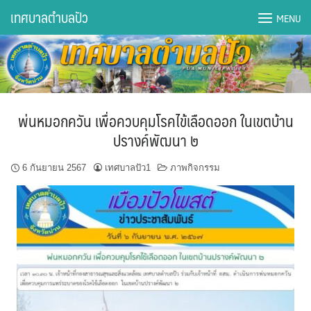
Skip
เทศบาลตำบลปัว
MENU
to
content
DWQA Ask Question
DWQA Questions
พ่นหมอกควัน เพื่อควบคุมโรคไข้เลือดออก ในเขตบ้าน
กองการศึกษา
ปรางค์พัฒนา ๒
กองคลัง
6 กันยายน 2567
เทศบาลปัว1
ภาพกิจกรรม
กองช่าง
กองยุทธศาสตร์และงบประมาณ
กองสาธารณสุขฯ
การเปิดเผยข้อมูลข่าวสารปี 2566 integrity transparency