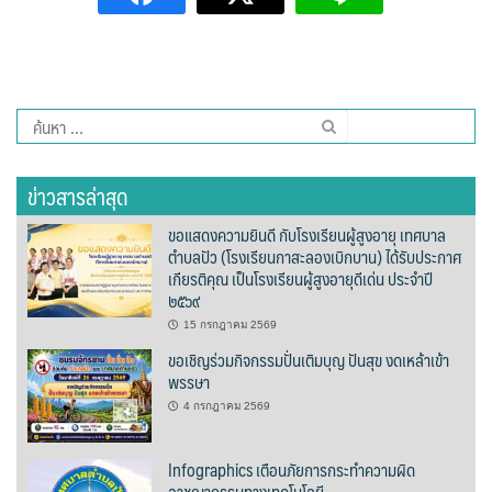
Amante Baristro Hotel & Cafe’ @Pua
C View Home
Deply
ค้นหา
สำหรับ:
Go Hight ‘O Village
ข่าวสารล่าสุด
HOMU Villa
ขอแสดงความยินดี กับโรงเรียนผู้สูงอายุ เทศบาล
ตำบลปัว (โรงเรียนกาสะลองเบิกบาน) ได้รับประกาศ
Montha Residence
เกียรติคุณ เป็นโรงเรียนผู้สูงอายุดีเด่น ประจำปี
๒๕๖๙
Shanti – Retreat
15 กรกฎาคม 2569
ขอเชิญร่วมกิจกรรมปั่นเติมบุญ ปันสุข งดเหล้าเข้า
กรีนฮิลล์รีสอร์ท
พรรษา
ก๋างโต้งคอฟฟี่รีสอร์ท
4 กรกฎาคม 2569
ชมพูภูคารีสอร์ท
Infographics เตือนภัยการกระทำความผิด
อาชญากรรมทางเทคโนโลยี