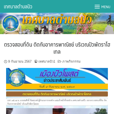
Skip
เทศบาลตำบลปัว
MENU
to
content
DWQA Ask Question
DWQA Questions
ตรวจสอบที่ดิน ติดกับอาคารพาณิชย์ บริเวณปัวพัตราโฮ
กองการศึกษา
เทล
กองคลัง
9 กันยายน 2567
เทศบาลปัว1
ภาพกิจกรรม
กองช่าง
กองยุทธศาสตร์และงบประมาณ
กองสาธารณสุขฯ
การเปิดเผยข้อมูลข่าวสารปี 2566 integrity transparency