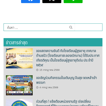
Amante Baristro Hotel & Cafe’ @Pua
C View Home
Deply
ค้นหา
สำหรับ:
Go Hight ‘O Village
ข่าวสารล่าสุด
HOMU Villa
ขอแสดงความยินดี กับโรงเรียนผู้สูงอายุ เทศบาล
ตำบลปัว (โรงเรียนกาสะลองเบิกบาน) ได้รับประกาศ
Montha Residence
เกียรติคุณ เป็นโรงเรียนผู้สูงอายุดีเด่น ประจำปี
๒๕๖๙
Shanti – Retreat
15 กรกฎาคม 2569
ขอเชิญร่วมกิจกรรมปั่นเติมบุญ ปันสุข งดเหล้าเข้า
กรีนฮิลล์รีสอร์ท
พรรษา
ก๋างโต้งคอฟฟี่รีสอร์ท
4 กรกฎาคม 2569
ชมพูภูคารีสอร์ท
ด่วนที่สุด ! แจ้งเตือนหน่วยงานรัฐ เร่งเปลี่ยน
Password ที่ใช้ระบบของหน่วยงาน หรือแก้ไขระบบ