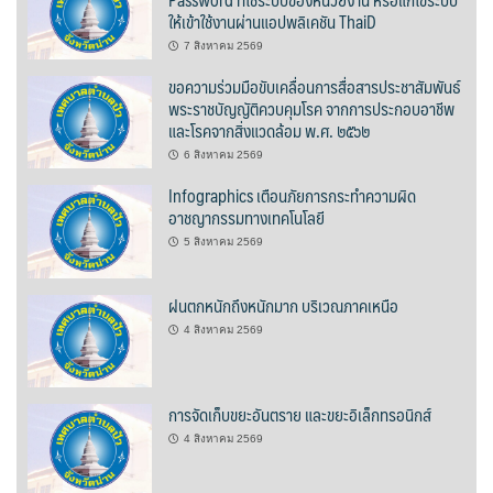
ให้เข้าใช้งานผ่านแอปพลิเคชัน ThaiD
ต้นแหลงโฮมสเตย์
7 สิงหาคม 2569
ตูบฮิมโต้งโฮมสเตย์
ขอความร่วมมือขับเคลื่อนการสื่อสารประชาสัมพันธ์
พระราชบัญญัติควบคุมโรค จากการประกอบอาชีพ
นครน่านอพาร์ทเม้น
และโรคจากสิ่งแวดล้อม พ.ศ. ๒๕๖๒
6 สิงหาคม 2569
นะลาวิวรีสอร์ท
Infographics เตือนภัยการกระทำความผิด
อาชญากรรมทางเทคโนโลยี
นาต้นบัวโฮมสเตย์
5 สิงหาคม 2569
น่านปัว รีสอร์ท
ฝนตกหนักถึงหนักมาก บริเวณภาคเหนือ
นาเหล่า เก๊าสลี โฮมสเตย์
4 สิงหาคม 2569
นาไผ่ปัววิว
การจัดเก็บขยะอันตราย และขยะอิเล็กทรอนิกส์
บวกบัววิวรีสอร์ท
4 สิงหาคม 2569
บ้านกังหัน @ ปัวคอทเทจ