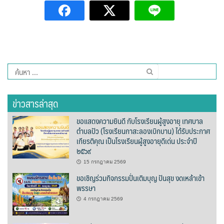
Amante Baristro Hotel & Cafe’ @Pua
C View Home
Deply
ค้นหา
Go Hight ‘O Village
สำหรับ:
HOMU Villa
ข่าวสารล่าสุด
Montha Residence
ขอแสดงความยินดี กับโรงเรียนผู้สูงอายุ เทศบาล
ตำบลปัว (โรงเรียนกาสะลองเบิกบาน) ได้รับประกาศ
เกียรติคุณ เป็นโรงเรียนผู้สูงอายุดีเด่น ประจำปี
Shanti – Retreat
๒๕๖๙
กรีนฮิลล์รีสอร์ท
15 กรกฎาคม 2569
ขอเชิญร่วมกิจกรรมปั่นเติมบุญ ปันสุข งดเหล้าเข้า
พรรษา
ก๋างโต้งคอฟฟี่รีสอร์ท
4 กรกฎาคม 2569
ชมพูภูคารีสอร์ท