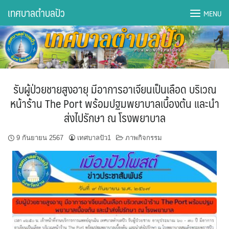
Skip
เทศบาลตำบลปัว
MENU
to
content
DWQA Ask Question
DWQA Questions
รับผู้ป่วยชายสูงอายุ มีอาการอาเจียนเป็นเลือด บริเวณ
กองการศึกษา
หน้าร้าน The Port พร้อมปฐมพยาบาลเบื้องต้น และนำ
ส่งไปรักษา ณ โรงพยาบาล
กองคลัง
9 กันยายน 2567
เทศบาลปัว1
ภาพกิจกรรม
กองช่าง
กองยุทธศาสตร์และงบประมาณ
กองสาธารณสุขฯ
การเปิดเผยข้อมูลข่าวสารปี 2566 integrity transparency