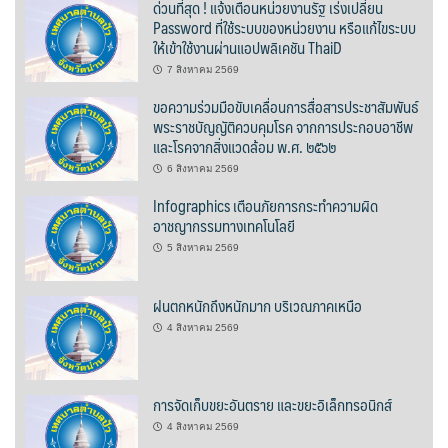
ด่วนที่สุด ! แจ้งเตือนหน่วยงานรัฐ เร่งเปลี่ยน
ต้นแหลงโฮมสเตย์
Password ที่ใช้ระบบของหน่วยงาน หรือแก้ไขระบบ
ให้เข้าใช้งานผ่านแอปพลิเคชัน ThaiD
ตูบฮิมโต้งโฮมสเตย์
7 สิงหาคม 2569
ขอความร่วมมือขับเคลื่อนการสื่อสารประชาสัมพันธ์
นครน่านอพาร์ทเม้น
พระราชบัญญัติควบคุมโรค จากการประกอบอาชีพ
และโรคจากสิ่งแวดล้อม พ.ศ. ๒๕๖๒
นะลาวิวรีสอร์ท
6 สิงหาคม 2569
นาต้นบัวโฮมสเตย์
Infographics เตือนภัยการกระทำความผิด
อาชญากรรมทางเทคโนโลยี
น่านปัว รีสอร์ท
5 สิงหาคม 2569
นาเหล่า เก๊าสลี โฮมสเตย์
ฝนตกหนักถึงหนักมาก บริเวณภาคเหนือ
4 สิงหาคม 2569
นาไผ่ปัววิว
บวกบัววิวรีสอร์ท
การจัดเก็บขยะอันตราย และขยะอิเล็กทรอนิกส์
4 สิงหาคม 2569
บ้านกังหัน @ ปัวคอทเทจ