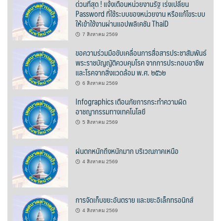
ด่วนที่สุด ! แจ้งเตือนหน่วยงานรัฐ เร่งเปลี่ยน
ต้นแหลงโฮมสเตย์
Password ที่ใช้ระบบของหน่วยงาน หรือแก้ไขระบบ
ให้เข้าใช้งานผ่านแอปพลิเคชัน ThaiD
ตูบฮิมโต้งโฮมสเตย์
7 สิงหาคม 2569
ขอความร่วมมือขับเคลื่อนการสื่อสารประชาสัมพันธ์
นครน่านอพาร์ทเม้น
พระราชบัญญัติควบคุมโรค จากการประกอบอาชีพ
และโรคจากสิ่งแวดล้อม พ.ศ. ๒๕๖๒
นะลาวิวรีสอร์ท
6 สิงหาคม 2569
นาต้นบัวโฮมสเตย์
Infographics เตือนภัยการกระทำความผิด
อาชญากรรมทางเทคโนโลยี
น่านปัว รีสอร์ท
5 สิงหาคม 2569
นาเหล่า เก๊าสลี โฮมสเตย์
ฝนตกหนักถึงหนักมาก บริเวณภาคเหนือ
4 สิงหาคม 2569
นาไผ่ปัววิว
บวกบัววิวรีสอร์ท
การจัดเก็บขยะอันตราย และขยะอิเล็กทรอนิกส์
4 สิงหาคม 2569
บ้านกังหัน @ ปัวคอทเทจ