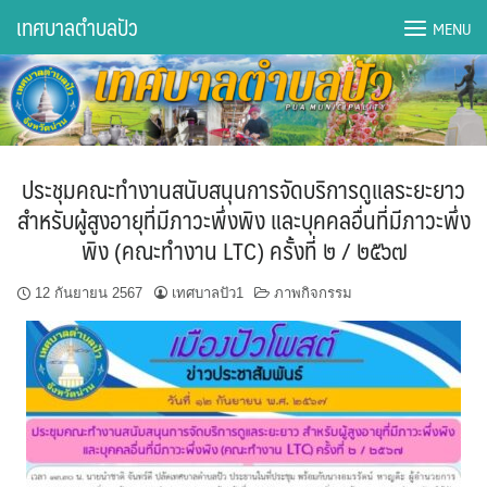
Skip
เทศบาลตำบลปัว
MENU
to
content
DWQA Ask Question
DWQA Questions
ประชุมคณะทำงานสนับสนุนการจัดบริการดูแลระยะยาว
กองการศึกษา
สำหรับผู้สูงอายุที่มีภาวะพึ่งพิง และบุคคลอื่นที่มีภาวะพึ่ง
พิง (คณะทำงาน LTC) ครั้งที่ ๒ / ๒๕๖๗
กองคลัง
12 กันยายน 2567
เทศบาลปัว1
ภาพกิจกรรม
กองช่าง
กองยุทธศาสตร์และงบประมาณ
กองสาธารณสุขฯ
การเปิดเผยข้อมูลข่าวสารปี 2566 integrity transparency