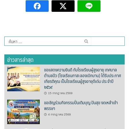
Amante Baristro Hotel & Cafe’ @Pua
C View Home
Deply
ค้นหา
Go Hight ‘O Village
สำหรับ:
HOMU Villa
ข่าวสารล่าสุด
Montha Residence
ขอแสดงความยินดี กับโรงเรียนผู้สูงอายุ เทศบาล
ตำบลปัว (โรงเรียนกาสะลองเบิกบาน) ได้รับประกาศ
เกียรติคุณ เป็นโรงเรียนผู้สูงอายุดีเด่น ประจำปี
Shanti – Retreat
๒๕๖๙
กรีนฮิลล์รีสอร์ท
15 กรกฎาคม 2569
ขอเชิญร่วมกิจกรรมปั่นเติมบุญ ปันสุข งดเหล้าเข้า
พรรษา
ก๋างโต้งคอฟฟี่รีสอร์ท
4 กรกฎาคม 2569
ชมพูภูคารีสอร์ท