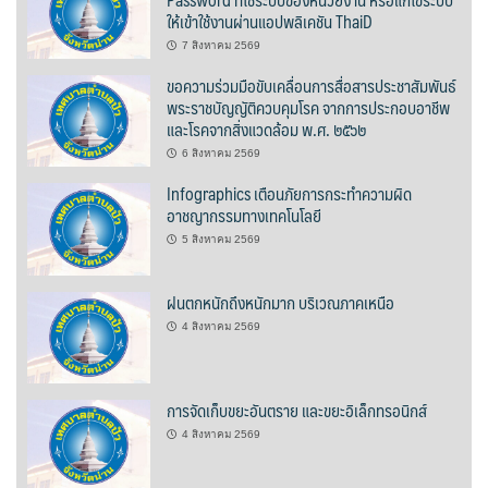
ให้เข้าใช้งานผ่านแอปพลิเคชัน ThaiD
ต้นแหลงโฮมสเตย์
7 สิงหาคม 2569
ตูบฮิมโต้งโฮมสเตย์
ขอความร่วมมือขับเคลื่อนการสื่อสารประชาสัมพันธ์
พระราชบัญญัติควบคุมโรค จากการประกอบอาชีพ
นครน่านอพาร์ทเม้น
และโรคจากสิ่งแวดล้อม พ.ศ. ๒๕๖๒
6 สิงหาคม 2569
นะลาวิวรีสอร์ท
Infographics เตือนภัยการกระทำความผิด
อาชญากรรมทางเทคโนโลยี
นาต้นบัวโฮมสเตย์
5 สิงหาคม 2569
น่านปัว รีสอร์ท
ฝนตกหนักถึงหนักมาก บริเวณภาคเหนือ
นาเหล่า เก๊าสลี โฮมสเตย์
4 สิงหาคม 2569
นาไผ่ปัววิว
การจัดเก็บขยะอันตราย และขยะอิเล็กทรอนิกส์
บวกบัววิวรีสอร์ท
4 สิงหาคม 2569
บ้านกังหัน @ ปัวคอทเทจ