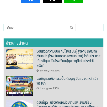
Amante Baristro Hotel & Cafe’ @Pua
C View Home
Deply
ค้นหา
สำหรับ:
Go Hight ‘O Village
ข่าวสารล่าสุด
HOMU Villa
ขอแสดงความยินดี กับโรงเรียนผู้สูงอายุ เทศบาล
ตำบลปัว (โรงเรียนกาสะลองเบิกบาน) ได้รับประกาศ
Montha Residence
เกียรติคุณ เป็นโรงเรียนผู้สูงอายุดีเด่น ประจำปี
๒๕๖๙
Shanti – Retreat
15 กรกฎาคม 2569
ขอเชิญร่วมกิจกรรมปั่นเติมบุญ ปันสุข งดเหล้าเข้า
กรีนฮิลล์รีสอร์ท
พรรษา
ก๋างโต้งคอฟฟี่รีสอร์ท
4 กรกฎาคม 2569
ชมพูภูคารีสอร์ท
ด่วนที่สุด ! แจ้งเตือนหน่วยงานรัฐ เร่งเปลี่ยน
Password ที่ใช้ระบบของหน่วยงาน หรือแก้ไขระบบ