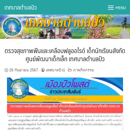
Skip
เทศบาลตำบลปัว
MENU
to
content
DWQA Ask Question
DWQA Questions
ตรวจสุขภาพฟันและเคลือบฟลูออไรด์ เด็กนักเรียนสังกัด
กองการศึกษา
ศูนย์พัฒนาเด็กเล็ก เทศบาลตำบลปัว
กองคลัง
26 กันยายน 2567
เทศบาลปัว1
ภาพกิจกรรม
กองช่าง
กองยุทธศาสตร์และงบประมาณ
กองสาธารณสุขฯ
การเปิดเผยข้อมูลข่าวสารปี 2566 integrity transparency