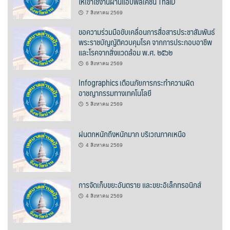
ให้เข้าใช้งานผ่านแอปพลิเคชัน ThaiD
7 สิงหาคม 2569
บ้านต้นคูณ
ขอความร่วมมือขับเคลื่อนการสื่อสารประชาสัมพันธ์
บ้านนาโฮมสเตย์
พระราชบัญญัติควบคุมโรค จากการประกอบอาชีพ
และโรคจากสิ่งแวดล้อม พ.ศ. ๒๕๖๒
บ้านปัว ปลายนา
6 สิงหาคม 2569
Infographics เตือนภัยการกระทำความผิด
บ้านพักชมดอย
อาชญากรรมทางเทคโนโลยี
5 สิงหาคม 2569
บ้านยลญภา
ฝนตกหนักถึงหนักมาก บริเวณภาคเหนือ
บ้านริมทุ่งรีสอร์ท
4 สิงหาคม 2569
บ้านสวนศรีสุขโฮมสเตย์
บ้านฮิมนาปัว
การจัดเก็บขยะอันตราย และขยะอิเล็กทรอนิกส์
4 สิงหาคม 2569
บ้านไม้ปลายนา
ป.ปิ๊กโฮมสเตย์