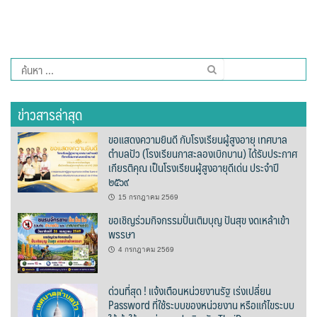
ต้นแหลงโฮมสเตย์
ตูบฮิมโต้งโฮมสเตย์
ค้นหา
นครน่านอพาร์ทเม้น
สำหรับ:
ข่าวสารล่าสุด
นะลาวิวรีสอร์ท
ขอแสดงความยินดี กับโรงเรียนผู้สูงอายุ เทศบาล
นาต้นบัวโฮมสเตย์
ตำบลปัว (โรงเรียนกาสะลองเบิกบาน) ได้รับประกาศ
เกียรติคุณ เป็นโรงเรียนผู้สูงอายุดีเด่น ประจำปี
น่านปัว รีสอร์ท
๒๕๖๙
15 กรกฎาคม 2569
นาเหล่า เก๊าสลี โฮมสเตย์
ขอเชิญร่วมกิจกรรมปั่นเติมบุญ ปันสุข งดเหล้าเข้า
พรรษา
นาไผ่ปัววิว
4 กรกฎาคม 2569
บวกบัววิวรีสอร์ท
ด่วนที่สุด ! แจ้งเตือนหน่วยงานรัฐ เร่งเปลี่ยน
Password ที่ใช้ระบบของหน่วยงาน หรือแก้ไขระบบ
บ้านกังหัน @ ปัวคอทเทจ