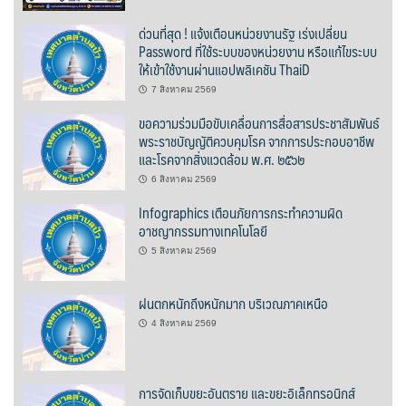
บ้านต้นคูณ
ด่วนที่สุด ! แจ้งเตือนหน่วยงานรัฐ เร่งเปลี่ยน
Password ที่ใช้ระบบของหน่วยงาน หรือแก้ไขระบบ
ให้เข้าใช้งานผ่านแอปพลิเคชัน ThaiD
บ้านนาโฮมสเตย์
7 สิงหาคม 2569
บ้านปัว ปลายนา
ขอความร่วมมือขับเคลื่อนการสื่อสารประชาสัมพันธ์
พระราชบัญญัติควบคุมโรค จากการประกอบอาชีพ
บ้านพักชมดอย
และโรคจากสิ่งแวดล้อม พ.ศ. ๒๕๖๒
6 สิงหาคม 2569
บ้านยลญภา
Infographics เตือนภัยการกระทำความผิด
อาชญากรรมทางเทคโนโลยี
บ้านริมทุ่งรีสอร์ท
5 สิงหาคม 2569
บ้านสวนศรีสุขโฮมสเตย์
ฝนตกหนักถึงหนักมาก บริเวณภาคเหนือ
บ้านฮิมนาปัว
4 สิงหาคม 2569
บ้านไม้ปลายนา
การจัดเก็บขยะอันตราย และขยะอิเล็กทรอนิกส์
ป.ปิ๊กโฮมสเตย์