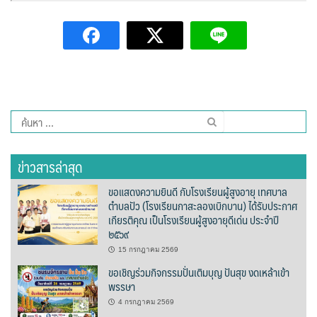
ต้นแหลงโฮมสเตย์
ตูบฮิมโต้งโฮมสเตย์
นครน่านอพาร์ทเม้น
นะลาวิวรีสอร์ท
ค้นหา
สำหรับ:
นาต้นบัวโฮมสเตย์
ข่าวสารล่าสุด
น่านปัว รีสอร์ท
ขอแสดงความยินดี กับโรงเรียนผู้สูงอายุ เทศบาล
ตำบลปัว (โรงเรียนกาสะลองเบิกบาน) ได้รับประกาศ
นาเหล่า เก๊าสลี โฮมสเตย์
เกียรติคุณ เป็นโรงเรียนผู้สูงอายุดีเด่น ประจำปี
๒๕๖๙
นาไผ่ปัววิว
15 กรกฎาคม 2569
ขอเชิญร่วมกิจกรรมปั่นเติมบุญ ปันสุข งดเหล้าเข้า
บวกบัววิวรีสอร์ท
พรรษา
4 กรกฎาคม 2569
บ้านกังหัน @ ปัวคอทเทจ