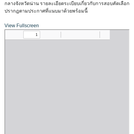
assessment ITA2023
กลางจังหวัดน่าน รายละเอียดระเบียบเกี่ยวกับการสอบคัดเลือก
ปรากฎตามประกาศที่แนบมาด้วยพร้อมนี้
ข้อกำหนดการใช้งาน
View Fullscreen
ข้อมูลประชากร
ข้อมูลพื้นฐานของศูนย์บริการนักท่องเที่ยว เทศบาลตำบลปัว
ขั้นตอนการขอรับบริการ
งบแสดงฐานะการคลัง
งบแสดงฐานะการเงิน เทศบาลตำบลปัว ประจำปีงบประมาณ 2561
ติดต่อหน่วยงาน
ที่พัก