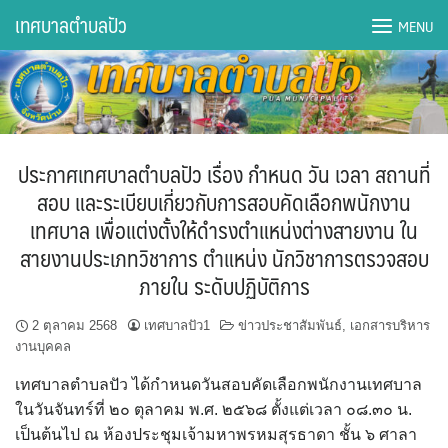
Skip
เทศบาลตำบลปัว
MENU
to
content
DWQA Ask Question
DWQA Questions
ประกาศเทศบาลตำบลปัว เรื่อง กำหนด วัน เวลา สถานที่
กองการศึกษา
สอบ และระเบียบเกี่ยวกับการสอบคัดเลือกพนักงาน
เทศบาล เพื่อแต่งตั้งให้ดำรงตำแหน่งต่างสายงาน ใน
กองคลัง
สายงานประเภทวิชาการ ตำแหน่ง นักวิชาการตรวจสอบ
ภายใน ระดับปฏิบัติการ
กองช่าง
2 ตุลาคม 2568
เทศบาลปัว1
ข่าวประชาสัมพันธ์
,
เอกสารบริหาร
กองยุทธศาสตร์และงบประมาณ
งานบุคคล
กองสาธารณสุขฯ
เทศบาลตำบลปัว ได้กำหนดวันสอบคัดเลือกพนักงานเทศบาล
ในวันจันทร์ที่ ๒๐ ตุลาคม พ.ศ. ๒๕๖๘ ตั้งแต่เวลา ๐๘.๓๐ น.
การเปิดเผยข้อมูลข่าวสารปี 2566 integrity transparency
เป็นต้นไป ณ ห้องประชุมเจ้ามหาพรหมสุรธาดา ชั้น ๖ ศาลา