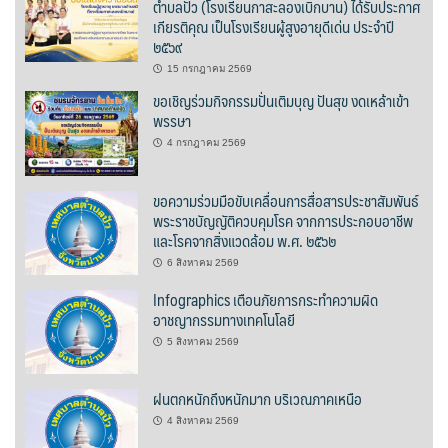
ตำบลปัว (โรงเรียนกาสะลองเบิกบาน) ได้รับประกาศ
ต้นแหลงโฮมสเตย์
เกียรติคุณ เป็นโรงเรียนผู้สูงอายุดีเด่น ประจำปี
๒๕๖๙
ตูบฮิมโต้งโฮมสเตย์
15 กรกฎาคม 2569
ขอเชิญร่วมกิจกรรมปั่นเติมบุญ ปันสุข งดเหล้าเข้า
นครน่านอพาร์ทเม้น
พรรษา
4 กรกฎาคม 2569
นะลาวิวรีสอร์ท
ขอความร่วมมือขับเคลื่อนการสื่อสารประชาสัมพันธ์
นาต้นบัวโฮมสเตย์
พระราชบัญญัติควบคุมโรค จากการประกอบอาชีพ
และโรคจากสิ่งแวดล้อม พ.ศ. ๒๕๖๒
น่านปัว รีสอร์ท
6 สิงหาคม 2569
นาเหล่า เก๊าสลี โฮมสเตย์
Infographics เตือนภัยการกระทำความผิด
อาชญากรรมทางเทคโนโลยี
นาไผ่ปัววิว
5 สิงหาคม 2569
บวกบัววิวรีสอร์ท
ฝนตกหนักถึงหนักมาก บริเวณภาคเหนือ
4 สิงหาคม 2569
บ้านกังหัน @ ปัวคอทเทจ