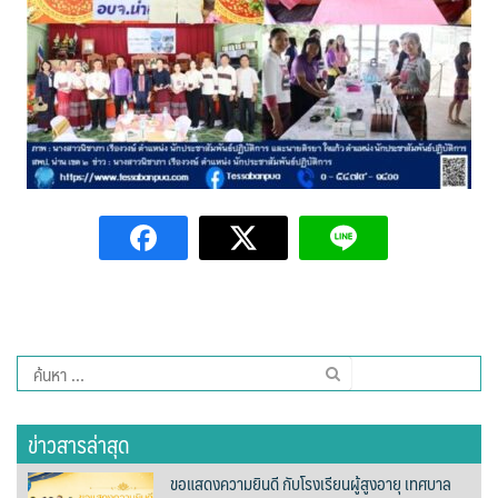
Amante Baristro Hotel & Cafe’ @Pua
C View Home
Deply
Go Hight ‘O Village
HOMU Villa
Montha Residence
Shanti – Retreat
กรีนฮิลล์รีสอร์ท
ค้นหา
สำหรับ:
ก๋างโต้งคอฟฟี่รีสอร์ท
ข่าวสารล่าสุด
ชมพูภูคารีสอร์ท
ขอแสดงความยินดี กับโรงเรียนผู้สูงอายุ เทศบาล