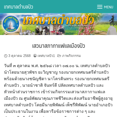
Skip
เทศบาลตำบลปัว
MENU
to
content
DWQA Ask Question
DWQA Questions
เสวนาสภากาแฟแลเมืองปัว
กองการศึกษา
3 ตุลาคม 2568
เทศบาลปัว1
ภาพกิจกรรม
กองคลัง
วันที่ ๓ ตุลาคม พ.ศ. ๒๕๖๘ เวลา ๐๗.๐๐ น. เทศบาลตำบลปัว
นำโดยนายสุวพัชร ยะวิญชาญ รองนายกเทศมนตรีตำบลปัว
กองช่าง
พร้อมด้วยนางชนัญชิดา นาโครคินทระ รองนายกเทศมนตรี
ตำบลปัว , นายนำชาติ จันทร์ดี ปลัดเทศบาลตำบลปัว และ
กองยุทธศาสตร์และงบประมาณ
หัวหน้าส่วนราชการ เข้าร่วมกิจกรรมเสวนาสภากาแฟแล
เมืองปัว ณ ศูนย์พัฒนาคุณภาพชีวิตและส่งเสริมอาชีพผู้สูงอายุ
กองสาธารณสุขฯ
เทศบาลตำบลปัว โดยมีนายพิพัฒน์ เพ็ชรืพิพัฒน์ นายอำเภอปัว
เป็นประธานในงาน เพื่อหารือข้อราชการต่าง ๆ และ
การเปิดเผยข้อมูลข่าวสารปี 2566 integrity transparency