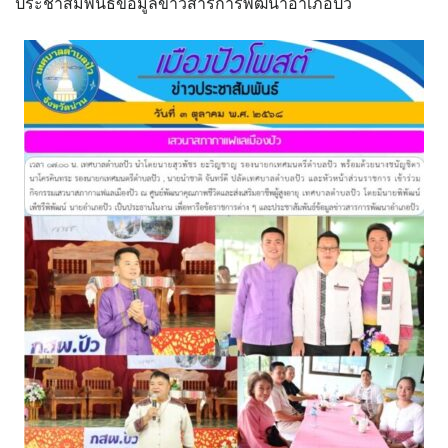
ประชาสัมพันธ์ข้อมูลข่าวสารการพัฒนาอำเภอปัว
assessment ITA2023
ข้อกำหนดการใช้งาน
ข้อมูลประชากร
ข้อมูลพื้นฐานของศูนย์บริการนักท่องเที่ยว เทศบาลตำบลปัว
ขั้นตอนการขอรับบริการ
งบแสดงฐานะการคลัง
งบแสดงฐานะการเงิน เทศบาลตำบลปัว ประจำปีงบประมาณ 2561
ติดต่อหน่วยงาน
ที่พัก