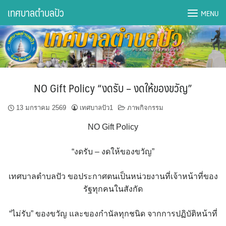
Skip
เทศบาลตำบลปัว
MENU
to
content
DWQA Ask Question
DWQA Questions
NO Gift Policy “งดรับ – งดให้ของขวัญ”
กองการศึกษา
13 มกราคม 2569
เทศบาลปัว1
ภาพกิจกรรม
กองคลัง
NO Gift Policy
กองช่าง
“งดรับ – งดให้ของขวัญ”
กองยุทธศาสตร์และงบประมาณ
เทศบาลตำบลปัว ขอประกาศตนเป็นหน่วยงานที่เจ้าหน้าที่ของ
รัฐทุกคนในสังกัด
กองสาธารณสุขฯ
“ไม่รับ” ของขวัญ และของกำนัลทุกชนิด จากการปฏิบัติหน้าที่
การเปิดเผยข้อมูลข่าวสารปี 2566 integrity transparency