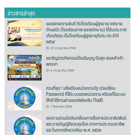
Amante Baristro Hotel & Cafe’ @Pua
ข่าวสารล่าสุด
C View Home
ขอแสดงความยินดี กับโรงเรียนผู้สูงอายุ เทศบาล
ตำบลปัว (โรงเรียนกาสะลองเบิกบาน) ได้รับประกาศ
Deply
เกียรติคุณ เป็นโรงเรียนผู้สูงอายุดีเด่น ประจำปี
๒๕๖๙
Go Hight ‘O Village
15 กรกฎาคม 2569
ขอเชิญร่วมกิจกรรมปั่นเติมบุญ ปันสุข งดเหล้าเข้า
HOMU Villa
พรรษา
Montha Residence
4 กรกฎาคม 2569
Shanti – Retreat
ด่วนที่สุด ! แจ้งเตือนหน่วยงานรัฐ เร่งเปลี่ยน
Password ที่ใช้ระบบของหน่วยงาน หรือแก้ไขระบบ
ให้เข้าใช้งานผ่านแอปพลิเคชัน ThaiD
กรีนฮิลล์รีสอร์ท
7 สิงหาคม 2569
ก๋างโต้งคอฟฟี่รีสอร์ท
ขอความร่วมมือขับเคลื่อนการสื่อสารประชาสัมพันธ์
พระราชบัญญัติควบคุมโรค จากการประกอบอาชีพ
ชมพูภูคารีสอร์ท
และโรคจากสิ่งแวดล้อม พ.ศ. ๒๕๖๒