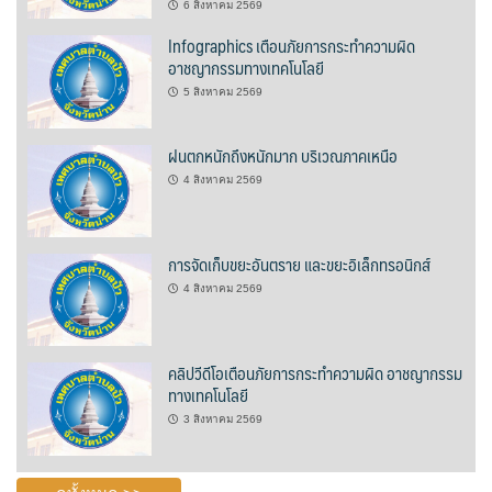
6 สิงหาคม 2569
ต้นแหลงโฮมสเตย์
Infographics เตือนภัยการกระทำความผิด
อาชญากรรมทางเทคโนโลยี
ตูบฮิมโต้งโฮมสเตย์
5 สิงหาคม 2569
นครน่านอพาร์ทเม้น
ฝนตกหนักถึงหนักมาก บริเวณภาคเหนือ
นะลาวิวรีสอร์ท
4 สิงหาคม 2569
นาต้นบัวโฮมสเตย์
การจัดเก็บขยะอันตราย และขยะอิเล็กทรอนิกส์
น่านปัว รีสอร์ท
4 สิงหาคม 2569
นาเหล่า เก๊าสลี โฮมสเตย์
คลิปวีดีโอเตือนภัยการกระทำความผิด อาชญากรรม
นาไผ่ปัววิว
ทางเทคโนโลยี
บวกบัววิวรีสอร์ท
3 สิงหาคม 2569
บ้านกังหัน @ ปัวคอทเทจ