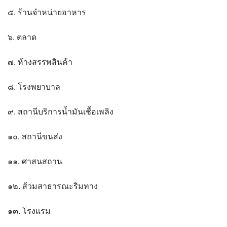
Amante Baristro Hotel & Cafe’ @Pua
๕. ร้านจำหน่ายอาหาร
C View Home
๖. ตลาด
Deply
๗. ห้างสรรพสินค้า
Go Hight ‘O Village
๘. โรงพยาบาล
HOMU Villa
๙. สถานีบริการน้ำมันเชื้อเพลิง
Montha Residence
๑๐. สถานีขนส่ง
Shanti – Retreat
๑๑. ศาสนสถาน
กรีนฮิลล์รีสอร์ท
๑๒. ส้วมสาธารณะริมทาง
ก๋างโต้งคอฟฟี่รีสอร์ท
๑๓. โรงแรม
ชมพูภูคารีสอร์ท