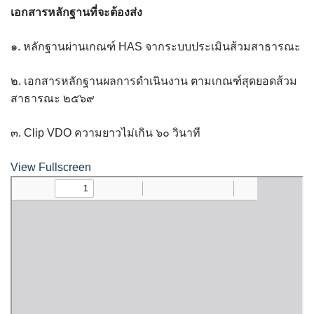
ต้นแหลงโฮมสเตย์
เอกสารหลักฐานที่จะต้องส่ง
ตูบฮิมโต้งโฮมสเตย์
๑. หลักฐานผ่านเกณฑ์ HAS จากระบบประเมินส้วมสาธารณะ
นครน่านอพาร์ทเม้น
๒. เอกสารหลักฐานผลการดำเนินงาน ตามเกณฑ์สุดยอดส้วม
สาธารณะ ๒๕๖๙
นะลาวิวรีสอร์ท
๓. Clip VDO ความยาวไม่เกิน ๖๐ วินาที
นาต้นบัวโฮมสเตย์
View Fullscreen
น่านปัว รีสอร์ท
นาเหล่า เก๊าสลี โฮมสเตย์
นาไผ่ปัววิว
บวกบัววิวรีสอร์ท
บ้านกังหัน @ ปัวคอทเทจ