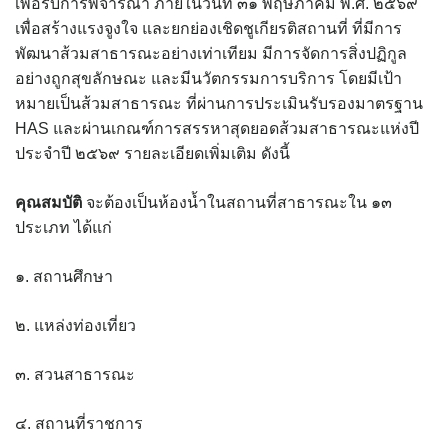
เพื่อรับการพิจารณา ภายในวันที่ ๓๑ พฤษภาคม พ.ศ. ๒๕๖๙
assessment ITA2023
เพื่อสร้างแรงจูงใจ และยกย่องเชิดชูเกียรติสถานที่ ที่มีการ
พัฒนาส้วมสาธารณะอย่างเท่าเทียม มีการจัดการสิ่งปฏิกูล
ข้อกำหนดการใช้งาน
อย่างถูกสุขลักษณะ และมีนวัตกรรมการบริการ โดยมีเป้า
หมายเป็นส้วมสาธารณะ ที่ผ่านการประเมินรับรองมาตรฐาน
ข้อมูลประชากร
HAS และผ่านเกณฑ์การสรรหาสุดยอดส้วมสาธารณะแห่งปี
ประจำปี ๒๕๖๙ รายละเอียดเพิ่มเติม ดังนี้
ข้อมูลพื้นฐานของศูนย์บริการนักท่องเที่ยว เทศบาลตำบลปัว
คุณสมบัติ
จะต้องเป็นห้องน้ำในสถานที่สาธารณะใน ๑๓
ขั้นตอนการขอรับบริการ
ประเภท ได้แก่
งบแสดงฐานะการคลัง
๑. สถานศึกษา
งบแสดงฐานะการเงิน เทศบาลตำบลปัว ประจำปีงบประมาณ 2561
๒. แหล่งท่องเที่ยว
ติดต่อหน่วยงาน
๓. สวนสาธารณะ
ที่พัก
๔. สถานที่ราชการ