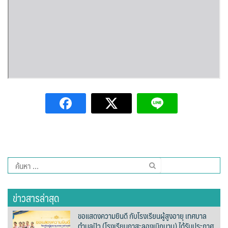
ปรางค์ทองแมนชั่น
ปวินท์ศิลป์แกลอรี่แอนด์รีสอร์ท
ปัว พาโนราม่า รีสอร์ท
ปัวตรึงใจ๋ รีสอร์ท
ปัวนาน่านแคมป์ปิ้ง
ปัวพัตรา โฮเทล
ปัวพาราไดซ์เพลส
ค้นหา
สำหรับ:
ปัวสบายรีสอร์ท
ข่าวสารล่าสุด
ปัวเดอวิว บูติค รีสอร์ท
ขอแสดงความยินดี กับโรงเรียนผู้สูงอายุ เทศบาล
ตำบลปัว (โรงเรียนกาสะลองเบิกบาน) ได้รับประกาศ