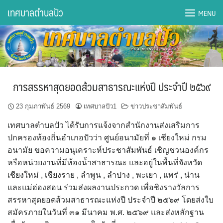
Skip
เทศบาลตำบลปัว
MENU
to
content
DWQA Ask Question
DWQA Questions
การสรรหาสุดยอดส้วมสาธารณะแห่งปี ประจำปี ๒๕๖๙
กองการศึกษา
23 กุมภาพันธ์ 2569
เทศบาลปัว1
ข่าวประชาสัมพันธ์
กองคลัง
เทศบาลตำบลปัว ได้รับการแจ้งจากสำนักงานส่งเสริมการ
ปกครองท้องถิ่นอำเภอปัวว่า ศูนย์อนามัยที่ ๑ เชียงใหม่ กรม
กองช่าง
อนามัย ขอความอนุเคราะห์ประชาสัมพันธ์ เชิญชวนองค์กร
หรือหน่วยงานที่มีห้องน้ำสาธารณะ และอยู่ในพื้นที่จังหวัด
กองยุทธศาสตร์และงบประมาณ
เชียงใหม่ , เชียงราย , ลำพูน , ลำปาง , พะเยา , แพร่ , น่าน
และแม่ฮ่องสอน ร่วมส่งผลงานประกวด เพื่อชิงรางวัลการ
กองสาธารณสุขฯ
สรรหาสุดยอดส้วมสาธารณะแห่งปี ประจำปี ๒๕๖๙ โดยส่งใบ
สมัครภายในวันที่ ๓๑ มีนาคม พ.ศ. ๒๕๖๙ และส่งหลักฐาน
การเปิดเผยข้อมูลข่าวสารปี 2566 integrity transparency