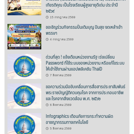
ปัวแฮปปี้รีสอร์ท
เกียรติคุณ เป็นโรงเรียนผู้สูงอายุดีเด่น ประจำปี
๒๕๖๙
ปางชมภูโฮมสเตย์
15 กรกฎาคม 2569
ขอเชิญร่วมกิจกรรมปั่นเติมบุญ ปันสุข งดเหล้าเข้า
ปาริชาติเพลส
พรรษา
4 กรกฎาคม 2569
ภิรมณเพลส
ด่วนที่สุด ! แจ้งเตือนหน่วยงานรัฐ เร่งเปลี่ยน
ภูรีสอร์ท
Password ที่ใช้ระบบของหน่วยงาน หรือแก้ไขระบบ
ให้เข้าใช้งานผ่านแอปพลิเคชัน ThaiD
มองดูปัวคอทเทจ
7 สิงหาคม 2569
ริมดอยรีสอร์ท
ขอความร่วมมือขับเคลื่อนการสื่อสารประชาสัมพันธ์
พระราชบัญญัติควบคุมโรค จากการประกอบอาชีพ
และโรคจากสิ่งแวดล้อม พ.ศ. ๒๕๖๒
ริมน้ำปัวแคมป์ปิ้ง
6 สิงหาคม 2569
ฤทธิ์รดาโฮม
Infographics เตือนภัยการกระทำความผิด
อาชญากรรมทางเทคโนโลยี
ลองนอนนา
5 สิงหาคม 2569