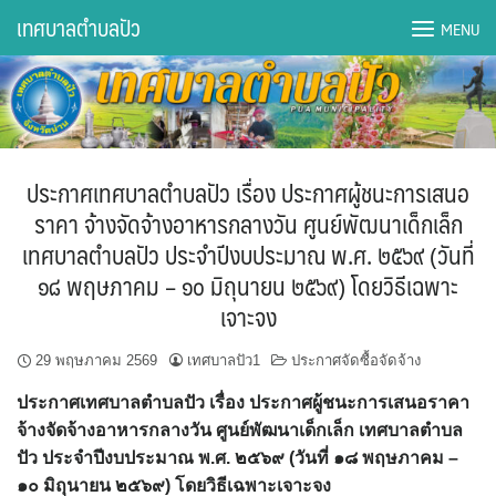
Skip
เทศบาลตำบลปัว
MENU
to
content
DWQA Ask Question
DWQA Questions
ประกาศเทศบาลตำบลปัว เรื่อง ประกาศผู้ชนะการเสนอ
กองการศึกษา
ราคา จ้างจัดจ้างอาหารกลางวัน ศูนย์พัฒนาเด็กเล็ก
เทศบาลตำบลปัว ประจำปีงบประมาณ พ.ศ. ๒๕๖๙ (วันที่
กองคลัง
๑๘ พฤษภาคม – ๑๐ มิถุนายน ๒๕๖๙) โดยวิธีเฉพาะ
เจาะจง
กองช่าง
29 พฤษภาคม 2569
เทศบาลปัว1
ประกาศจัดซื้อจัดจ้าง
กองยุทธศาสตร์และงบประมาณ
ประกาศเทศบาลตำบลปัว เรื่อง ประกาศผู้ชนะการเสนอราคา
กองสาธารณสุขฯ
จ้างจัดจ้างอาหารกลางวัน ศูนย์พัฒนาเด็กเล็ก เทศบาลตำบล
ปัว ประจำปีงบประมาณ พ.ศ. ๒๕๖๙ (วันที่ ๑๘ พฤษภาคม –
การเปิดเผยข้อมูลข่าวสารปี 2566 integrity transparency
๑๐ มิถุนายน ๒๕๖๙) โดยวิธีเฉพาะเจาะจง