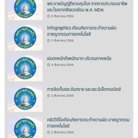
พระราชบัญญัติควบคุมโรค จากการประกอบอาชีพ
และโรคจากสิ่งแวดล้อม พ.ศ. ๒๕๖๒
บ้านต้นคูณ
6 สิงหาคม 2569
บ้านนาโฮมสเตย์
Infographics เตือนภัยการกระทำความผิด
อาชญากรรมทางเทคโนโลยี
บ้านปัว ปลายนา
5 สิงหาคม 2569
บ้านพักชมดอย
ฝนตกหนักถึงหนักมาก บริเวณภาคเหนือ
บ้านยลญภา
4 สิงหาคม 2569
บ้านริมทุ่งรีสอร์ท
การจัดเก็บขยะอันตราย และขยะอิเล็กทรอนิกส์
บ้านสวนศรีสุขโฮมสเตย์
4 สิงหาคม 2569
บ้านฮิมนาปัว
คลิปวีดีโอเตือนภัยการกระทำความผิด อาชญากรรม
บ้านไม้ปลายนา
ทางเทคโนโลยี
3 สิงหาคม 2569
ป.ปิ๊กโฮมสเตย์