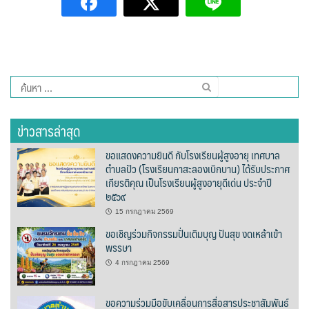
ต้นแหลงโฮมสเตย์
ตูบฮิมโต้งโฮมสเตย์
นครน่านอพาร์ทเม้น
ค้นหา
สำหรับ:
นะลาวิวรีสอร์ท
ข่าวสารล่าสุด
นาต้นบัวโฮมสเตย์
ขอแสดงความยินดี กับโรงเรียนผู้สูงอายุ เทศบาล
ตำบลปัว (โรงเรียนกาสะลองเบิกบาน) ได้รับประกาศ
น่านปัว รีสอร์ท
เกียรติคุณ เป็นโรงเรียนผู้สูงอายุดีเด่น ประจำปี
๒๕๖๙
นาเหล่า เก๊าสลี โฮมสเตย์
15 กรกฎาคม 2569
ขอเชิญร่วมกิจกรรมปั่นเติมบุญ ปันสุข งดเหล้าเข้า
นาไผ่ปัววิว
พรรษา
4 กรกฎาคม 2569
บวกบัววิวรีสอร์ท
บ้านกังหัน @ ปัวคอทเทจ
ขอความร่วมมือขับเคลื่อนการสื่อสารประชาสัมพันธ์