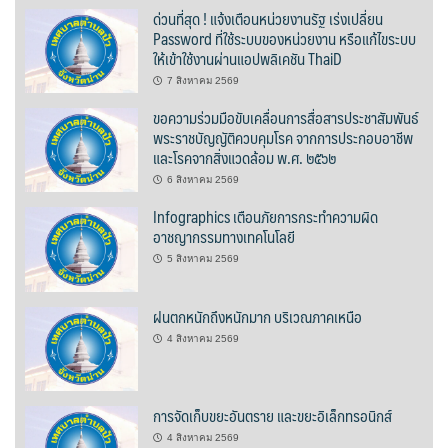
ด่วนที่สุด ! แจ้งเตือนหน่วยงานรัฐ เร่งเปลี่ยน
บ้านต้นคูณ
Password ที่ใช้ระบบของหน่วยงาน หรือแก้ไขระบบ
ให้เข้าใช้งานผ่านแอปพลิเคชัน ThaiD
บ้านนาโฮมสเตย์
7 สิงหาคม 2569
ขอความร่วมมือขับเคลื่อนการสื่อสารประชาสัมพันธ์
บ้านปัว ปลายนา
พระราชบัญญัติควบคุมโรค จากการประกอบอาชีพ
และโรคจากสิ่งแวดล้อม พ.ศ. ๒๕๖๒
บ้านพักชมดอย
6 สิงหาคม 2569
Infographics เตือนภัยการกระทำความผิด
บ้านยลญภา
อาชญากรรมทางเทคโนโลยี
บ้านริมทุ่งรีสอร์ท
5 สิงหาคม 2569
บ้านสวนศรีสุขโฮมสเตย์
ฝนตกหนักถึงหนักมาก บริเวณภาคเหนือ
4 สิงหาคม 2569
บ้านฮิมนาปัว
บ้านไม้ปลายนา
การจัดเก็บขยะอันตราย และขยะอิเล็กทรอนิกส์
4 สิงหาคม 2569
ป.ปิ๊กโฮมสเตย์