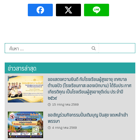
ต้นแหลงโฮมสเตย์
ตูบฮิมโต้งโฮมสเตย์
นครน่านอพาร์ทเม้น
ค้นหา
นะลาวิวรีสอร์ท
สำหรับ:
นาต้นบัวโฮมสเตย์
ข่าวสารล่าสุด
น่านปัว รีสอร์ท
ขอแสดงความยินดี กับโรงเรียนผู้สูงอายุ เทศบาล
ตำบลปัว (โรงเรียนกาสะลองเบิกบาน) ได้รับประกาศ
เกียรติคุณ เป็นโรงเรียนผู้สูงอายุดีเด่น ประจำปี
นาเหล่า เก๊าสลี โฮมสเตย์
๒๕๖๙
15 กรกฎาคม 2569
นาไผ่ปัววิว
ขอเชิญร่วมกิจกรรมปั่นเติมบุญ ปันสุข งดเหล้าเข้า
พรรษา
บวกบัววิวรีสอร์ท
4 กรกฎาคม 2569
บ้านกังหัน @ ปัวคอทเทจ