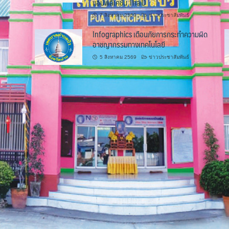
แอปพลิเคชัน ThaiD
7 สิงหาคม 2569
ข่าวประชาสัมพันธ์
Infographics เตือนภัยการกระทำความผิด
อาชญากรรมทางเทคโนโลยี
5 สิงหาคม 2569
ข่าวประชาสัมพันธ์