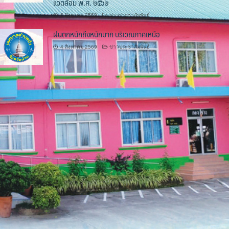
แวดล้อม พ.ศ. ๒๕๖๒
6 สิงหาคม 2569
ข่าวประชาสัมพันธ์
ฝนตกหนักถึงหนักมาก บริเวณภาคเหนือ
4 สิงหาคม 2569
ข่าวประชาสัมพันธ์