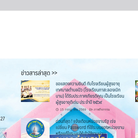
ข่าวสารล่าสุด >>
ขอแสดงความยินดี กับโรงเรียนผู้สูงอายุ
เทศบาลตำบลปัว (โรงเรียนกาสะลองเบิก
บาน) ได้รับประกาศเกียรติคุณ เป็นโรงเรียน
ผู้สูงอายุดีเด่น ประจำปี ๒๕๖๙
15 กรกฎาคม 2569
ภาพกิจกรรม
527
ด่วนที่สุด ! แจ้งเตือนหน่วยงานรัฐ เร่ง
เปลี่ยน Password ที่ใช้ระบบของหน่วยงาน
หรือแก้ไขระบบให้เข้าใช้งานผ่าน