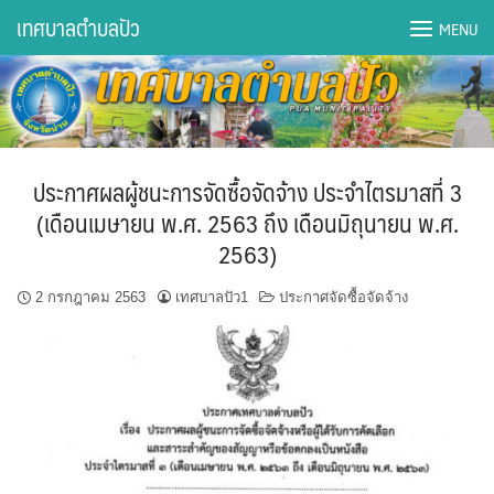
Skip
เทศบาลตำบลปัว
MENU
to
content
DWQA Ask Question
DWQA Questions
ประกาศผลผู้ชนะการจัดซื้อจัดจ้าง ประจำไตรมาสที่ 3
กองการศึกษา
(เดือนเมษายน พ.ศ. 2563 ถึง เดือนมิถุนายน พ.ศ.
2563)
กองคลัง
2 กรกฎาคม 2563
เทศบาลปัว1
ประกาศจัดซื้อจัดจ้าง
กองช่าง
กองยุทธศาสตร์และงบประมาณ
กองสาธารณสุขฯ
การเปิดเผยข้อมูลข่าวสารปี 2566 integrity transparency