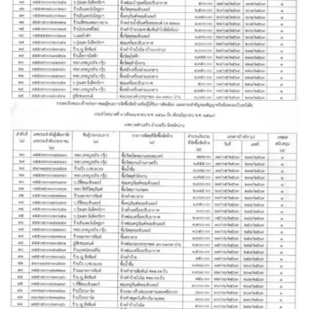
Amante Baristro Hotel & Cafe’ @Pua
C View Home
Deply
Go Hight ‘O Village
HOMU Villa
Montha Residence
Shanti – Retreat
กรีนฮิลล์รีสอร์ท
ก๋างโต้งคอฟฟี่รีสอร์ท
ชมพูภูคารีสอร์ท