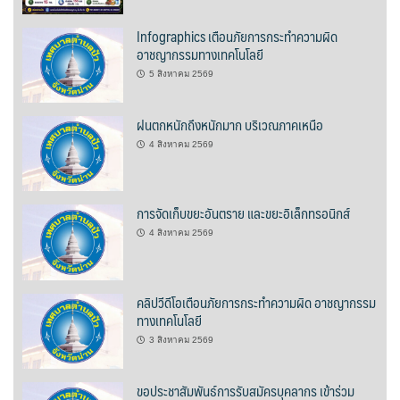
บ้านต้นคูณ
Infographics เตือนภัยการกระทำความผิด
อาชญากรรมทางเทคโนโลยี
บ้านนาโฮมสเตย์
5 สิงหาคม 2569
บ้านปัว ปลายนา
ฝนตกหนักถึงหนักมาก บริเวณภาคเหนือ
4 สิงหาคม 2569
บ้านพักชมดอย
บ้านยลญภา
การจัดเก็บขยะอันตราย และขยะอิเล็กทรอนิกส์
บ้านริมทุ่งรีสอร์ท
4 สิงหาคม 2569
บ้านสวนศรีสุขโฮมสเตย์
คลิปวีดีโอเตือนภัยการกระทำความผิด อาชญากรรม
บ้านฮิมนาปัว
ทางเทคโนโลยี
3 สิงหาคม 2569
บ้านไม้ปลายนา
ขอประชาสัมพันธ์การรับสมัครบุคลากร เข้าร่วม
ป.ปิ๊กโฮมสเตย์