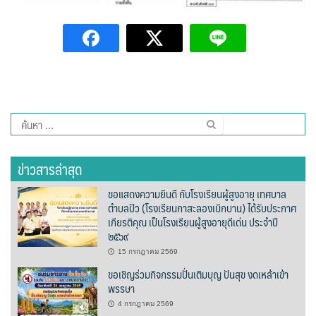
ต้นแหลงโฮมสเตย์
ตูบฮิมโต้งโฮมสเตย์
นครน่านอพาร์ทเม้น
นะลาวิวรีสอร์ท
ค้นหา
สำหรับ:
นาต้นบัวโฮมสเตย์
ข่าวสารล่าสุด
น่านปัว รีสอร์ท
ขอแสดงความยินดี กับโรงเรียนผู้สูงอายุ เทศบาล
ตำบลปัว (โรงเรียนกาสะลองเบิกบาน) ได้รับประกาศ
นาเหล่า เก๊าสลี โฮมสเตย์
เกียรติคุณ เป็นโรงเรียนผู้สูงอายุดีเด่น ประจำปี
๒๕๖๙
นาไผ่ปัววิว
15 กรกฎาคม 2569
ขอเชิญร่วมกิจกรรมปั่นเติมบุญ ปันสุข งดเหล้าเข้า
บวกบัววิวรีสอร์ท
พรรษา
บ้านกังหัน @ ปัวคอทเทจ
4 กรกฎาคม 2569