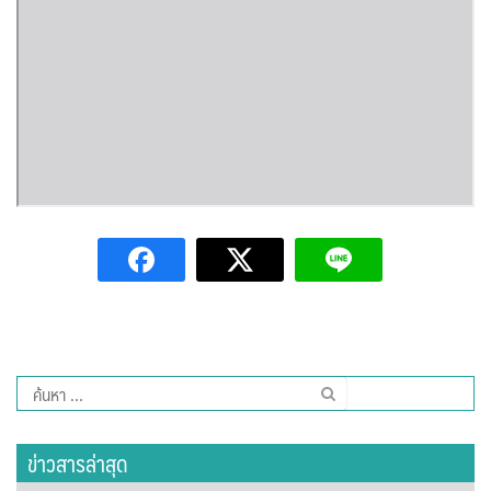
Amante Baristro Hotel & Cafe’ @Pua
C View Home
Deply
Go Hight ‘O Village
HOMU Villa
Montha Residence
Shanti – Retreat
กรีนฮิลล์รีสอร์ท
ค้นหา
ก๋างโต้งคอฟฟี่รีสอร์ท
สำหรับ:
ข่าวสารล่าสุด
ชมพูภูคารีสอร์ท