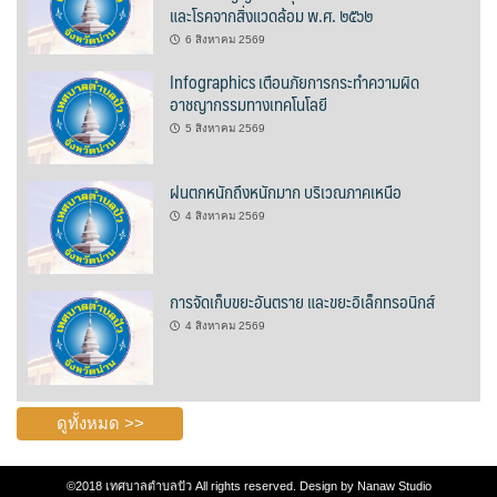
และโรคจากสิ่งแวดล้อม พ.ศ. ๒๕๖๒
บ้านต้นคูณ
6 สิงหาคม 2569
Infographics เตือนภัยการกระทำความผิด
บ้านนาโฮมสเตย์
อาชญากรรมทางเทคโนโลยี
5 สิงหาคม 2569
บ้านปัว ปลายนา
บ้านพักชมดอย
ฝนตกหนักถึงหนักมาก บริเวณภาคเหนือ
4 สิงหาคม 2569
บ้านยลญภา
บ้านริมทุ่งรีสอร์ท
การจัดเก็บขยะอันตราย และขยะอิเล็กทรอนิกส์
4 สิงหาคม 2569
บ้านสวนศรีสุขโฮมสเตย์
บ้านฮิมนาปัว
ดูทั้งหมด >>
บ้านไม้ปลายนา
©2018
เทศบาลตำบลปัว
All rights reserved. Design by
Nanaw Studio
ป.ปิ๊กโฮมสเตย์