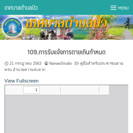
Skip
เทศบาลตำบลปัว
MENU
to
content
DWQA Ask Question
DWQA Questions
109.การรับแจ้งการตายเกินกำหนด
กองการศึกษา
21 กรกฎาคม 2563
NanawStudio
คู่มือสำหรับประชาชนตาม
กองคลัง
พรบ.อำนวยความสะดวก
View Fullscreen
กองช่าง
กองยุทธศาสตร์และงบประมาณ
กองสาธารณสุขฯ
การเปิดเผยข้อมูลข่าวสารปี 2566 integrity transparency