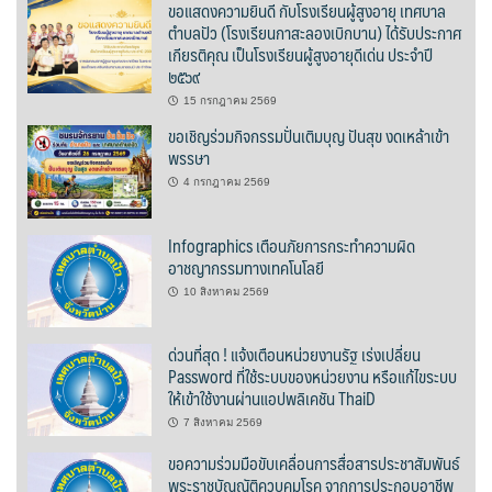
ขอแสดงความยินดี กับโรงเรียนผู้สูงอายุ เทศบาล
ต้นแหลงโฮมสเตย์
ตำบลปัว (โรงเรียนกาสะลองเบิกบาน) ได้รับประกาศ
เกียรติคุณ เป็นโรงเรียนผู้สูงอายุดีเด่น ประจำปี
ตูบฮิมโต้งโฮมสเตย์
๒๕๖๙
15 กรกฎาคม 2569
นครน่านอพาร์ทเม้น
ขอเชิญร่วมกิจกรรมปั่นเติมบุญ ปันสุข งดเหล้าเข้า
พรรษา
นะลาวิวรีสอร์ท
4 กรกฎาคม 2569
นาต้นบัวโฮมสเตย์
Infographics เตือนภัยการกระทำความผิด
อาชญากรรมทางเทคโนโลยี
น่านปัว รีสอร์ท
10 สิงหาคม 2569
นาเหล่า เก๊าสลี โฮมสเตย์
ด่วนที่สุด ! แจ้งเตือนหน่วยงานรัฐ เร่งเปลี่ยน
Password ที่ใช้ระบบของหน่วยงาน หรือแก้ไขระบบ
นาไผ่ปัววิว
ให้เข้าใช้งานผ่านแอปพลิเคชัน ThaiD
บวกบัววิวรีสอร์ท
7 สิงหาคม 2569
ขอความร่วมมือขับเคลื่อนการสื่อสารประชาสัมพันธ์
บ้านกังหัน @ ปัวคอทเทจ
พระราชบัญญัติควบคุมโรค จากการประกอบอาชีพ