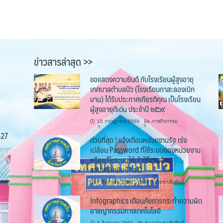
ข่าวสารล่าสุด >>
ขอแสดงความยินดี กับโรงเรียนผู้สูงอายุ
เทศบาลตำบลปัว (โรงเรียนกาสะลองเบิก
บาน) ได้รับประกาศเกียรติคุณ เป็นโรงเรียน
ผู้สูงอายุดีเด่น ประจำปี ๒๕๖๙
15 กรกฎาคม 2569
ภาพกิจกรรม
527
ด่วนที่สุด ! แจ้งเตือนหน่วยงานรัฐ เร่ง
เปลี่ยน Password ที่ใช้ระบบของหน่วยงาน
หรือแก้ไขระบบให้เข้าใช้งานผ่าน
แอปพลิเคชัน ThaiD
7 สิงหาคม 2569
ข่าวประชาสัมพันธ์
Infographics เตือนภัยการกระทำความผิด
อาชญากรรมทางเทคโนโลยี
5 สิงหาคม 2569
ข่าวประชาสัมพันธ์