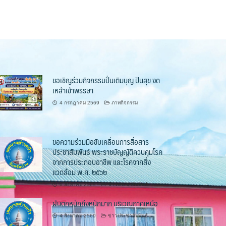
ขอเชิญร่วมกิจกรรมปั่นเติมบุญ ปันสุข งด
เหล้าเข้าพรรษา
4 กรกฎาคม 2569
ภาพกิจกรรม
ขอความร่วมมือขับเคลื่อนการสื่อสาร
ประชาสัมพันธ์ พระราชบัญญัติควบคุมโรค
จากการประกอบอาชีพ และโรคจากสิ่ง
แวดล้อม พ.ศ. ๒๕๖๒
6 สิงหาคม 2569
ข่าวประชาสัมพันธ์
ฝนตกหนักถึงหนักมาก บริเวณภาคเหนือ
4 สิงหาคม 2569
ข่าวประชาสัมพันธ์