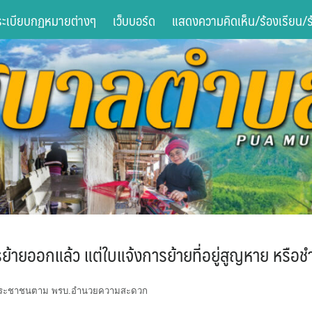
ระเบียบกฏหมายต่างๆ
เว็บบอร์ด
แสดงความคิดเห็น/ร้องเรียน/ร้
้ายออกแล้ว แต่ใบแจ้งการย้ายที่อยู่สูญหาย หรือชำ
ับประชาชนตาม พรบ.อำนวยความสะดวก