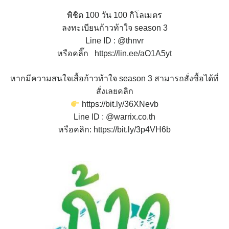
assessment ITA2023
พิชิต 100 วัน 100 กิโลเมตร
ลงทะเบียนก้าวท้าใจ season 3
ข้อกำหนดการใช้งาน
Line ID : @thnvr
หรือคลิ๊ก https://lin.ee/aO1A5yt
ข้อมูลประชากร
หากมีความสนใจเสื้อก้าวท้าใจ season 3 สามารถสั่งซื้อได้ที่
ข้อมูลพื้นฐานของศูนย์บริการนักท่องเที่ยว เทศบาลตำบลปัว
สั่งเลยคลิก
https://bit.ly/36XNevb
ขั้นตอนการขอรับบริการ
Line ID : @warrix.co.th
หรือคลิก:
https://bit.ly/3p4VH6b
งบแสดงฐานะการคลัง
งบแสดงฐานะการเงิน เทศบาลตำบลปัว ประจำปีงบประมาณ 2561
ติดต่อหน่วยงาน
ที่พัก