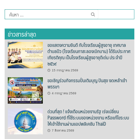
บ้านต้นคูณ
ค้นหา
สำหรับ:
บ้านนาโฮมสเตย์
ข่าวสารล่าสุด
บ้านปัว ปลายนา
ขอแสดงความยินดี กับโรงเรียนผู้สูงอายุ เทศบาล
ตำบลปัว (โรงเรียนกาสะลองเบิกบาน) ได้รับประกาศ
บ้านพักชมดอย
เกียรติคุณ เป็นโรงเรียนผู้สูงอายุดีเด่น ประจำปี
๒๕๖๙
บ้านยลญภา
15 กรกฎาคม 2569
ขอเชิญร่วมกิจกรรมปั่นเติมบุญ ปันสุข งดเหล้าเข้า
บ้านริมทุ่งรีสอร์ท
พรรษา
4 กรกฎาคม 2569
บ้านสวนศรีสุขโฮมสเตย์
บ้านฮิมนาปัว
ด่วนที่สุด ! แจ้งเตือนหน่วยงานรัฐ เร่งเปลี่ยน
Password ที่ใช้ระบบของหน่วยงาน หรือแก้ไขระบบ
ให้เข้าใช้งานผ่านแอปพลิเคชัน ThaiD
บ้านไม้ปลายนา
7 สิงหาคม 2569
ป.ปิ๊กโฮมสเตย์