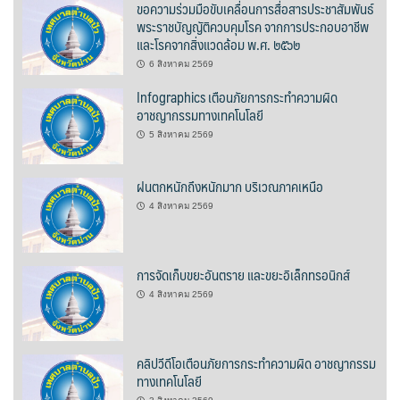
ขอความร่วมมือขับเคลื่อนการสื่อสารประชาสัมพันธ์
พระราชบัญญัติควบคุมโรค จากการประกอบอาชีพ
ปรางค์ทองแมนชั่น
และโรคจากสิ่งแวดล้อม พ.ศ. ๒๕๖๒
6 สิงหาคม 2569
ปวินท์ศิลป์แกลอรี่แอนด์รีสอร์ท
Infographics เตือนภัยการกระทำความผิด
อาชญากรรมทางเทคโนโลยี
ปัว พาโนราม่า รีสอร์ท
5 สิงหาคม 2569
ปัวตรึงใจ๋ รีสอร์ท
ฝนตกหนักถึงหนักมาก บริเวณภาคเหนือ
ปัวนาน่านแคมป์ปิ้ง
4 สิงหาคม 2569
ปัวพัตรา โฮเทล
การจัดเก็บขยะอันตราย และขยะอิเล็กทรอนิกส์
ปัวพาราไดซ์เพลส
4 สิงหาคม 2569
ปัวสบายรีสอร์ท
คลิปวีดีโอเตือนภัยการกระทำความผิด อาชญากรรม
ปัวเดอวิว บูติค รีสอร์ท
ทางเทคโนโลยี