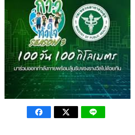
ต้นแหลงโฮมสเตย์
ตูบฮิมโต้งโฮมสเตย์
นครน่านอพาร์ทเม้น
นะลาวิวรีสอร์ท
นาต้นบัวโฮมสเตย์
น่านปัว รีสอร์ท
นาเหล่า เก๊าสลี โฮมสเตย์
นาไผ่ปัววิว
บวกบัววิวรีสอร์ท
บ้านกังหัน @ ปัวคอทเทจ