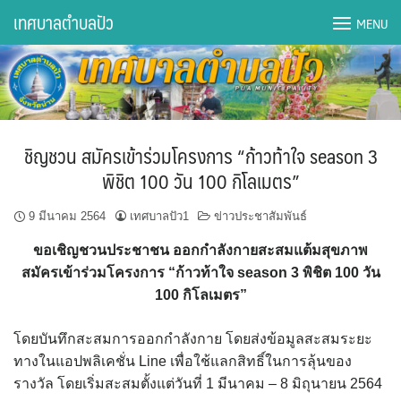
Skip
เทศบาลตำบลปัว
MENU
to
content
DWQA Ask Question
DWQA Questions
ชิญชวน สมัครเข้าร่วมโครงการ “ก้าวท้าใจ season 3
กองการศึกษา
พิชิต 100 วัน 100 กิโลเมตร”
กองคลัง
9 มีนาคม 2564
เทศบาลปัว1
ข่าวประชาสัมพันธ์
ขอเชิญชวนประชาชน ออกกำลังกายสะสมแต้มสุขภาพ
กองช่าง
สมัครเข้าร่วมโครงการ “ก้าวท้าใจ season 3 พิชิต 100 วัน
100 กิโลเมตร”
กองยุทธศาสตร์และงบประมาณ
โดยบันทึกสะสมการออกกำลังกาย โดยส่งข้อมูลสะสมระยะ
กองสาธารณสุขฯ
ทางในแอปพลิเคชั่น Line เพื่อใช้แลกสิทธิ์ในการลุ้นของ
รางวัล โดยเริ่มสะสมตั้งแต่วันที่ 1 มีนาคม – 8 มิถุนายน 2564
การเปิดเผยข้อมูลข่าวสารปี 2566 integrity transparency