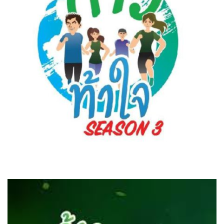
Amante Baristro Hotel & Cafe’ @Pua
C View Home
Deply
Go Hight ‘O Village
HOMU Villa
Montha Residence
Shanti – Retreat
กรีนฮิลล์รีสอร์ท
ก๋างโต้งคอฟฟี่รีสอร์ท
ชมพูภูคารีสอร์ท