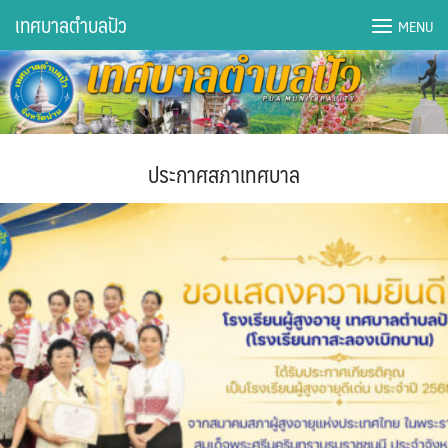
Skip
เทศบาลตำบลปัว
MENU
to
content
DWQA Ask Question
DWQA Questions
ประกาศสภาเทศบาล
กองการศึกษา
กองคลัง
กองช่าง
กองยุทธศาสตร์และงบประมาณ
กองสาธารณสุขฯ
การเปิดเผยข้อมูลข่าวสารปี 2566 integrity transparency