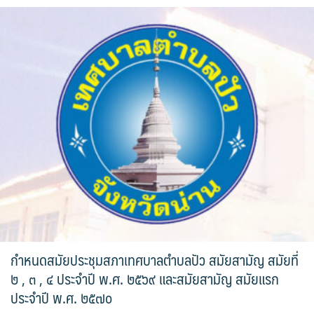
รถโดยสารประจำทาง ปัว – บ่อเกลือ
ลักษณาคาร์เร้นท์
สมบัติทัวร์ (ทุ่งช้าง – กรุงเทพฯ)
สุวัฒนายานยนต์
ธุรกิจสปา/ร้านนวด
ติ๊ก นวดเพื่อสุขภาพ
วรนคร นวดเพื่อสุขภาพ
สรีสราญนาสปา & วิว
กำหนดสมัยประชุมสภาเทศบาลตำบลปัว สมัยสามัญ สมัยที่
เฮือนปัว
๒ , ๓ , ๔ ประจำปี พ.ศ. ๒๕๖๙ และสมัยสามัญ สมัยแรก
ประจำปี พ.ศ. ๒๕๗๐
แวนด้านวดไทยเพื่อสุขภาพ