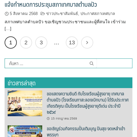
แจ้งกำหนดการประชุมสภาเทศบาลตำบลปัว
ไอแอมล้านนา
5 สิงหาคม 2568
ข่าวประชาสัมพันธ์
,
ประกาศสภาเทศบาล
สภาเทศบาลตำบลปัว ขอเชิญชวนประชาชนและผู้ที่สนใจ เข้าร่วม
ร้านอาหาร
[…]
Little La Cuisine
1
2
3
…
13
Seed คอฟฟี่ & บาร์
ค้นหา
ก๋วยเตี๋ยวบ้านสวน
สำหรับ:
ข่าวสารล่าสุด
ก๋วยเตี๋ยวเครื่องในหมู
ขอแสดงความยินดี กับโรงเรียนผู้สูงอายุ เทศบาล
ก๋วยเตี๋ยวไข่หวาน@ปัว
ตำบลปัว (โรงเรียนกาสะลองเบิกบาน) ได้รับประกาศ
เกียรติคุณ เป็นโรงเรียนผู้สูงอายุดีเด่น ประจำปี
กำไรข้าวต้มโต้รุ่ง
๒๕๖๙
15 กรกฎาคม 2569
ครัวต้นตาลเลิศรส
ขอเชิญร่วมกิจกรรมปั่นเติมบุญ ปันสุข งดเหล้าเข้า
พรรษา