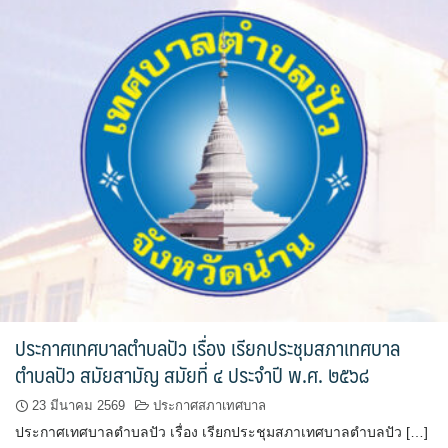
โฮมปอย
ไร่ต้นรักออร์แกนิคฟาร์ม
ไร่ศรีทองโฮมสเตย์
ไร่หลวงเทพโฮมสเตย์
ธุรกิจนำเที่ยว/ตัวแทนท่องเที่ยว
ธุรกิจรถเช่า/รถโดยสารสาธารณะ
กรีนบัสทัวร์
นครน่านทัวร์
ประกาศเทศบาลตำบลปัว เรื่อง เรียกประชุมสภาเทศบาล
ตำบลปัว สมัยสามัญ สมัยที่ ๔ ประจำปี พ.ศ. ๒๕๖๘
ม่วนใจ๋ตี้ขนส่ง
23 มีนาคม 2569
ประกาศสภาเทศบาล
รถโดยสารประจำทาง น่าน – ปัว
ประกาศเทศบาลตำบลปัว เรื่อง เรียกประชุมสภาเทศบาลตำบลปัว […]