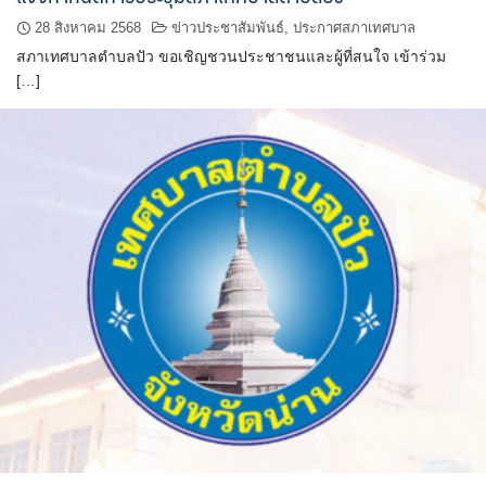
หน่วยตรวจสอบภายใน
28 สิงหาคม 2568
ข่าวประชาสัมพันธ์
,
ประกาศสภาเทศบาล
ปภัสสรา
สภาเทศบาลตำบลปัว ขอเชิญชวนประชาชนและผู้ที่สนใจ เข้าร่วม
[…]
ผู้บริหารเทศบาล
มังกี้ชา สาขาปัว
ร้องเรียนทุจริต
ร้านของฝากที่ระลึก
ของฝากฮักปัว
บริษัท ดอยซิลเวอร์ แฟคตอรี่ จำกัด
บ้านสมุนไพรไอริณจินดา
ร้านของฝากเมิงโป