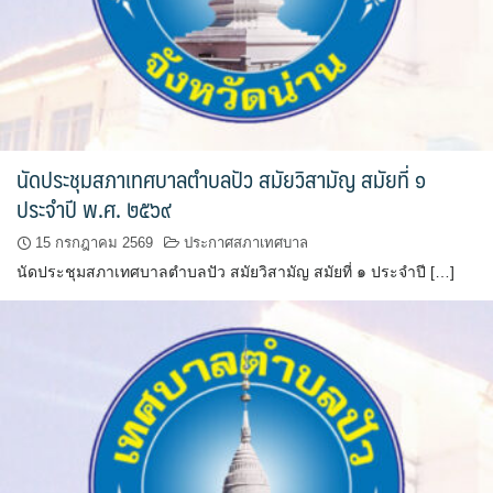
ต้นแหลงโฮมสเตย์
ตูบฮิมโต้งโฮมสเตย์
นครน่านอพาร์ทเม้น
นัดประชุมสภาเทศบาลตำบลปัว สมัยวิสามัญ สมัยที่ ๑
นะลาวิวรีสอร์ท
ประจำปี พ.ศ. ๒๕๖๙
นาต้นบัวโฮมสเตย์
15 กรกฎาคม 2569
ประกาศสภาเทศบาล
น่านปัว รีสอร์ท
นัดประชุมสภาเทศบาลตำบลปัว สมัยวิสามัญ สมัยที่ ๑ ประจำปี […]
นาเหล่า เก๊าสลี โฮมสเตย์
นาไผ่ปัววิว
บวกบัววิวรีสอร์ท
บ้านกังหัน @ ปัวคอทเทจ