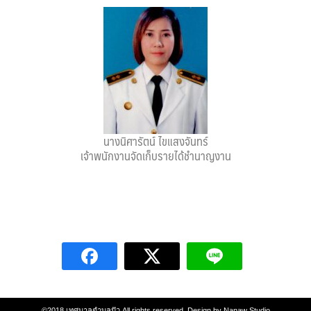
บ้านต้นคูณ
บ้านนาโฮมสเตย์
บ้านปัว ปลายนา
บ้านพักชมดอย
นางนิศารัตน์ ไขแสงจันทร์
บ้านยลญภา
เจ้าพนักงานจัดเก็บรายได้ชำนาญงาน
บ้านริมทุ่งรีสอร์ท
บ้านสวนศรีสุขโฮมสเตย์
บ้านฮิมนาปัว
บ้านไม้ปลายนา
ป.ปิ๊กโฮมสเตย์
©2018
เทศบาลตำบลปัว
All rights reserved. Design by
Nanaw Studio