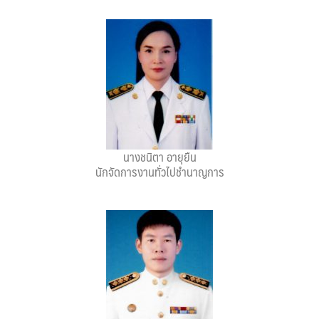
Amante Baristro Hotel & Cafe’ @Pua
C View Home
Deply
Go Hight ‘O Village
HOMU Villa
นางชนิตา อายุยืน
Montha Residence
นักจัดการงานทั่วไปชำนาญการ
Shanti – Retreat
กรีนฮิลล์รีสอร์ท
ก๋างโต้งคอฟฟี่รีสอร์ท
ชมพูภูคารีสอร์ท