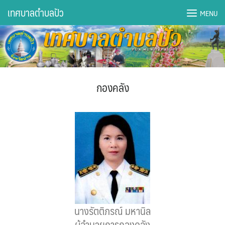
เทศบาลตำบลปัว
MENU
DWQA Ask Question
DWQA Questions
กองคลัง
กองการศึกษา
กองคลัง
กองช่าง
กองยุทธศาสตร์และงบประมาณ
กองสาธารณสุขฯ
นางรัตติภรณ์ มหานิล
การเปิดเผยข้อมูลข่าวสารปี 2566 integrity transparency
ผู้อำนวยการกองคลัง