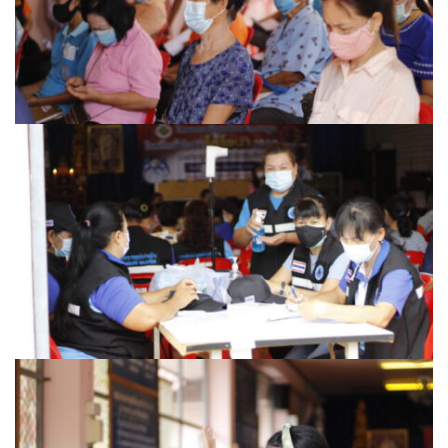
นโยบายความเป็นส่วนตัว
บริการออนไลน์ ESERVICE
บุคลากร
กองการศึกษา
กองคลัง
กองช่าง
กองยุทธศาสตร์และงบประมาณ
กองสาธารณสุขและสิ่งแวดล้อม
สำนักปลัดเทศบาล