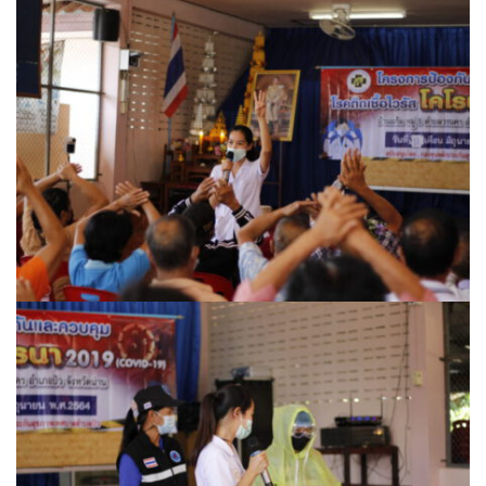
ครัวรสแซ่บ
ครัวลินดา
ครัววันดีดี
ที่นี่ปัวซีฟู้ด
นครปัว ครัวใบกะเพรา
บึงปัว
ปรางค์สวรรค์
ปลาร้าหอม
มานีมีเตี๋ยว
มีลาภ