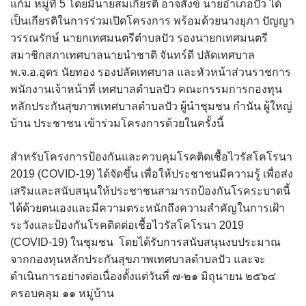
แก้ม หมู่ที่ 5 โดยมีนายสมเกียรติ อาจสังข์ นายอำเภอปัว ได้
assessment ITA2023
เป็นเกียรติในการร่วมเปิดโครงการ พร้อมด้วยนางยุภา ปัญญา
วรรณรักษ์ นายกเทศมนตรีตำบลปัว รองนายกเทศมนตรี
ข้อกำหนดการใช้งาน
สมาชิกสภาเทศบาลนายนำชาติ จันทร์ดี ปลัดเทศบาล
พ.จ.อ.อุดร นัยทอง รองปลัดเทศบาล และหัวหน้าส่วนราชการ
ข้อมูลประชากร
พนักงานเจ้าหน้าที่ เทศบาลตำบลปัว คณะกรรมการกองทุน
หลักประกันสุขภาพเทศบาลตำบลปัว ผู้นำชุมชน กำนัน ผู้ใหญ่
ข้อมูลพื้นฐานของศูนย์บริการนักท่องเที่ยว เทศบาลตำบลปัว
บ้าน ประชาชน เข้าร่วมโครงการด้วยในครั้งนี้
ขั้นตอนการขอรับบริการ
สำหรับโครงการป้องกันและควบคุมโรคติดเชื้อไวรัสโคโรนา
2019 (COVID-19) ได้จัดขึ้น เพื่อให้ประชาชนมีความรู้ เพื่อส่ง
งบแสดงฐานะการคลัง
เสริมและสนับสนุนให้ประชาชนสามารถป้องกันโรคระบาดนี้
งบแสดงฐานะการเงิน เทศบาลตำบลปัว ประจำปีงบประมาณ 2561
ได้ด้วยตนเองและมีความตระหนักถึงความสำคัญในการเฝ้า
ระวังและป้องกันโรคติดต่อเชื้อไวรัสโคโรนา 2019
ติดต่อหน่วยงาน
(COVID-19) ในชุมชน โดยได้รับการสนับสนุนงบประมาณ
จากกองทุนหลักประกันสุขภาพเทศบาลตำบลปัว และจะ
ที่พัก
ดำเนินการอย่างต่อเนื่องตั้งแต่วันที่ ๗-๒๑ มิถุนายน ๒๕๖๔
ครอบคลุม ๑๑ หมู่บ้าน