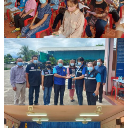
ปรางค์ทองแมนชั่น
ปวินท์ศิลป์แกลอรี่แอนด์รีสอร์ท
ปัว พาโนราม่า รีสอร์ท
ปัวตรึงใจ๋ รีสอร์ท
ปัวนาน่านแคมป์ปิ้ง
ปัวพัตรา โฮเทล
ปัวพาราไดซ์เพลส
ปัวสบายรีสอร์ท
ปัวเดอวิว บูติค รีสอร์ท