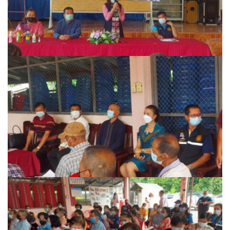
บ้านต้นคูณ
บ้านนาโฮมสเตย์
บ้านปัว ปลายนา
บ้านพักชมดอย
บ้านยลญภา
บ้านริมทุ่งรีสอร์ท
บ้านสวนศรีสุขโฮมสเตย์
บ้านฮิมนาปัว
บ้านไม้ปลายนา
ป.ปิ๊กโฮมสเตย์