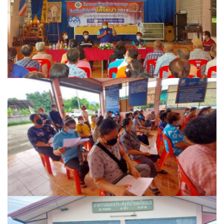
ปัวแฮปปี้รีสอร์ท
ปางชมภูโฮมสเตย์
ปาริชาติเพลส
ภิรมณเพลส
ภูรีสอร์ท
มองดูปัวคอทเทจ
ริมดอยรีสอร์ท
ริมน้ำปัวแคมป์ปิ้ง
ฤทธิ์รดาโฮม
ลองนอนนา