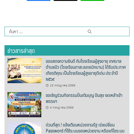
Go high ‘o
H2O Café
ค้นหา
สำหรับ:
Longchim cafe
ข่าวสารล่าสุด
Nahn coffee กาแฟน่าน
ขอแสดงความยินดี กับโรงเรียนผู้สูงอายุ เทศบาล
Omean Cafe & pizza
ตำบลปัว (โรงเรียนกาสะลองเบิกบาน) ได้รับประกาศ
เกียรติคุณ เป็นโรงเรียนผู้สูงอายุดีเด่น ประจำปี
Shanti Café
๒๕๖๙
15 กรกฎาคม 2569
Slow na café
ขอเชิญร่วมกิจกรรมปั่นเติมบุญ ปันสุข งดเหล้าเข้า
พรรษา
TUN Café
4 กรกฎาคม 2569
กาแฟขวัญปวินท์
ด่วนที่สุด ! แจ้งเตือนหน่วยงานรัฐ เร่งเปลี่ยน
Password ที่ใช้ระบบของหน่วยงาน หรือแก้ไขระบบ
กาแฟดอยขุนน่าน