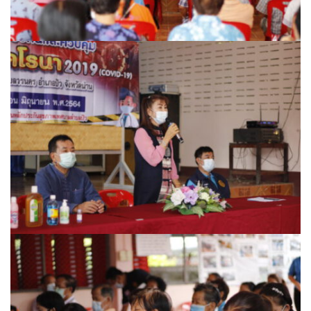
รถโดยสารประจำทาง ปัว – บ่อเกลือ
ลักษณาคาร์เร้นท์
สมบัติทัวร์ (ทุ่งช้าง – กรุงเทพฯ)
สุวัฒนายานยนต์
ธุรกิจสปา/ร้านนวด
ติ๊ก นวดเพื่อสุขภาพ
วรนคร นวดเพื่อสุขภาพ
สรีสราญนาสปา & วิว
เฮือนปัว
แวนด้านวดไทยเพื่อสุขภาพ