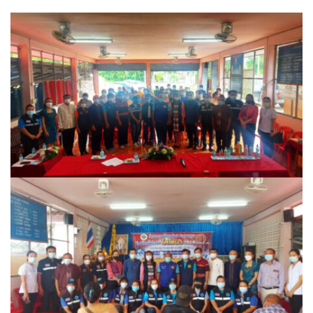
Amante Baristro Hotel & Cafe’ @Pua
C View Home
Deply
Go Hight ‘O Village
HOMU Villa
Montha Residence
Shanti – Retreat
กรีนฮิลล์รีสอร์ท
ก๋างโต้งคอฟฟี่รีสอร์ท
ชมพูภูคารีสอร์ท