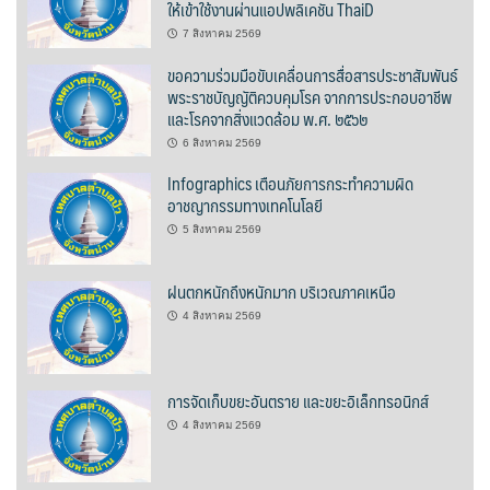
ให้เข้าใช้งานผ่านแอปพลิเคชัน ThaiD
7 สิงหาคม 2569
ชมตะวัน
ขอความร่วมมือขับเคลื่อนการสื่อสารประชาสัมพันธ์
พระราชบัญญัติควบคุมโรค จากการประกอบอาชีพ
ชาคูมะ สาขาหน้าโรงเรียนปัว
และโรคจากสิ่งแวดล้อม พ.ศ. ๒๕๖๒
ติ้งลิ้งคาเฟ่
6 สิงหาคม 2569
Infographics เตือนภัยการกระทำความผิด
นานาคาเฟ่
อาชญากรรมทางเทคโนโลยี
5 สิงหาคม 2569
บิ๊กเบลล์เบเกอรี่
ฝนตกหนักถึงหนักมาก บริเวณภาคเหนือ
ผามกาแฟ By นาเขาเราน่าน
4 สิงหาคม 2569
วินด์มิลล์ คาเฟ่
การจัดเก็บขยะอันตราย และขยะอิเล็กทรอนิกส์
หวานละมุนคาเฟ่
4 สิงหาคม 2569
ฮ่อมดอยคอฟฟี่ @ ปัว