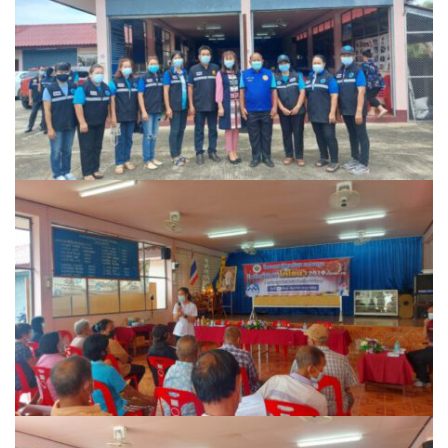
วรนครเพลส
วิดาโฮม
สลีพ&ฟิชชิ่ง
สวัสดีปัวโฮมสเตย์
สุขใจเฮ้าส์
อิงขว้างโฮมสเตย์
อิงดอยปัว
อุ่นไอปัว
อูปแก้วรีสอร์ท
ฮอมฮักแกลเลอรี่