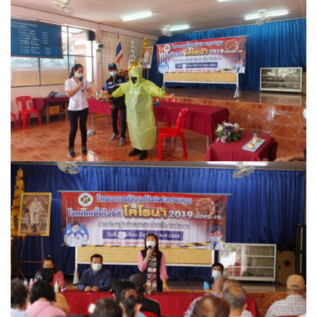
โฮมปอย
ไร่ต้นรักออร์แกนิคฟาร์ม
ไร่ศรีทองโฮมสเตย์
ไร่หลวงเทพโฮมสเตย์
ธุรกิจนำเที่ยว/ตัวแทนท่องเที่ยว
ธุรกิจรถเช่า/รถโดยสารสาธารณะ
กรีนบัสทัวร์
นครน่านทัวร์
ม่วนใจ๋ตี้ขนส่ง
รถโดยสารประจำทาง น่าน – ปัว