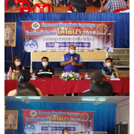
ต้นแหลงโฮมสเตย์
ตูบฮิมโต้งโฮมสเตย์
นครน่านอพาร์ทเม้น
นะลาวิวรีสอร์ท
นาต้นบัวโฮมสเตย์
น่านปัว รีสอร์ท
นาเหล่า เก๊าสลี โฮมสเตย์
นาไผ่ปัววิว
บวกบัววิวรีสอร์ท
บ้านกังหัน @ ปัวคอทเทจ