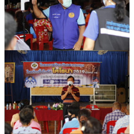
ไอแอมล้านนา
ร้านอาหาร
Little La Cuisine
Seed คอฟฟี่ & บาร์
ก๋วยเตี๋ยวบ้านสวน
ก๋วยเตี๋ยวเครื่องในหมู
ก๋วยเตี๋ยวไข่หวาน@ปัว
กำไรข้าวต้มโต้รุ่ง
ครัวต้นตาลเลิศรส