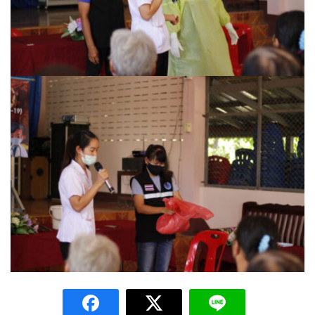
สวนอาหารเรณู
แซ่บอีหลีฮิมดอยคา สาขา 2
ไอ.เอ็ม.เอฟ. (ลุงมาดเจ้าเก่า)
ร้านเบเกอรี่และเครื่องดื่มในเขตเทศบาลตำบลปัว
29 Healing space
4D Coffee
Amante Baristro Hotel & Cafe’ @Pua
Café Amazon ปตท.สาขาปัว
Cafe’ De Pua
Cocoa Valley Cafe