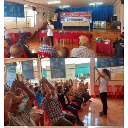
ฮักปัวโฮเทล
เพลินใจ โฮมสเตย์
เฮือนกว่าง
เฮือนสล่า โฮมสเตย์
โกโก้วัลเล่ย์รีสอร์ท
โบทานิกการ์เดนน่าน เกสเฮาส์
โรงแรมลีลาวดี
โรงแรมแสงอรุณ
โรงแรมโกลเด้น