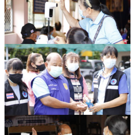
หน่วยตรวจสอบภายใน
ปภัสสรา
ผู้บริหารเทศบาล
มังกี้ชา สาขาปัว
ร้องเรียนทุจริต
ร้านของฝากที่ระลึก
ของฝากฮักปัว
บริษัท ดอยซิลเวอร์ แฟคตอรี่ จำกัด
บ้านสมุนไพรไอริณจินดา
ร้านของฝากเมิงโป