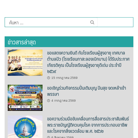
ต้นแหลงโฮมสเตย์
ตูบฮิมโต้งโฮมสเตย์
ค้นหา
สำหรับ:
นครน่านอพาร์ทเม้น
ข่าวสารล่าสุด
นะลาวิวรีสอร์ท
ขอแสดงความยินดี กับโรงเรียนผู้สูงอายุ เทศบาล
ตำบลปัว (โรงเรียนกาสะลองเบิกบาน) ได้รับประกาศ
นาต้นบัวโฮมสเตย์
เกียรติคุณ เป็นโรงเรียนผู้สูงอายุดีเด่น ประจำปี
๒๕๖๙
น่านปัว รีสอร์ท
15 กรกฎาคม 2569
ขอเชิญร่วมกิจกรรมปั่นเติมบุญ ปันสุข งดเหล้าเข้า
นาเหล่า เก๊าสลี โฮมสเตย์
พรรษา
4 กรกฎาคม 2569
นาไผ่ปัววิว
ขอความร่วมมือขับเคลื่อนการสื่อสารประชาสัมพันธ์
บวกบัววิวรีสอร์ท
พระราชบัญญัติควบคุมโรค จากการประกอบอาชีพ
และโรคจากสิ่งแวดล้อม พ.ศ. ๒๕๖๒
บ้านกังหัน @ ปัวคอทเทจ
6 สิงหาคม 2569