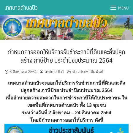
Skip
เทศบาลตำบลปัว
MENU
to
content
DWQA Ask Question
DWQA Questions
กำหนดการออกให้บริการรับชำระภาษีที่ดินและสิ่งปลูก
กองการศึกษา
สร้าง ภาษีป้าย ประจำปีงบประมาณ 2564
กองคลัง
6 สิงหาคม 2564
เทศบาลปัว1
ข่าวประชาสัมพันธ์
เทศบาลตำบลปัวจะออกให้บริการรับชำระภาษีที่ดินและสิ่ง
กองช่าง
ปลูกสร้าง ภาษีป้าย ประจำปีงบประมาณ 2564
เพื่ออำนวยความสะดวกในการชำระภาษีให้กับประชาชน ใน
กองยุทธศาสตร์และงบประมาณ
เขตพื้นที่เทศบาลตำบลปัว ทั้ง 13 ชุมชน
ระหว่างวันที่ 2 สิงหาคม – 24 สิงหาคม 2564
กองสาธารณสุขฯ
โดยมีกำหนดการออกให้บริการ ดังนี้
การเปิดเผยข้อมูลข่าวสารปี 2566 integrity transparency