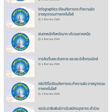
บ้านต้นคูณ
Infographics เตือนภัยการกระทำความผิด
อาชญากรรมทางเทคโนโลยี
บ้านนาโฮมสเตย์
5 สิงหาคม 2569
บ้านปัว ปลายนา
ฝนตกหนักถึงหนักมาก บริเวณภาคเหนือ
4 สิงหาคม 2569
บ้านพักชมดอย
บ้านยลญภา
การจัดเก็บขยะอันตราย และขยะอิเล็กทรอนิกส์
บ้านริมทุ่งรีสอร์ท
4 สิงหาคม 2569
บ้านสวนศรีสุขโฮมสเตย์
คลิปวีดีโอเตือนภัยการกระทำความผิด อาชญากรรม
ทางเทคโนโลยี
บ้านฮิมนาปัว
3 สิงหาคม 2569
บ้านไม้ปลายนา
ขอประชาสัมพันธ์การรับสมัครบุคลากร เข้าร่วม
ป.ปิ๊กโฮมสเตย์