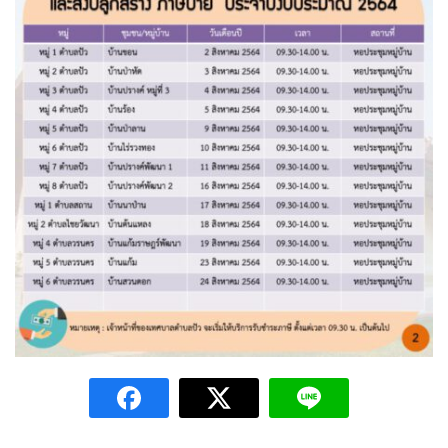
Amante Baristro Hotel & Cafe’ @Pua
C View Home
Deply
Go Hight ‘O Village
HOMU Villa
Montha Residence
Shanti – Retreat
กรีนฮิลล์รีสอร์ท
ก๋างโต้งคอฟฟี่รีสอร์ท
ชมพูภูคารีสอร์ท