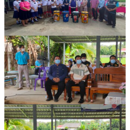
บ้านต้นคูณ
บ้านนาโฮมสเตย์
บ้านปัว ปลายนา
บ้านพักชมดอย
บ้านยลญภา
บ้านริมทุ่งรีสอร์ท
บ้านสวนศรีสุขโฮมสเตย์
บ้านฮิมนาปัว
บ้านไม้ปลายนา
ป.ปิ๊กโฮมสเตย์