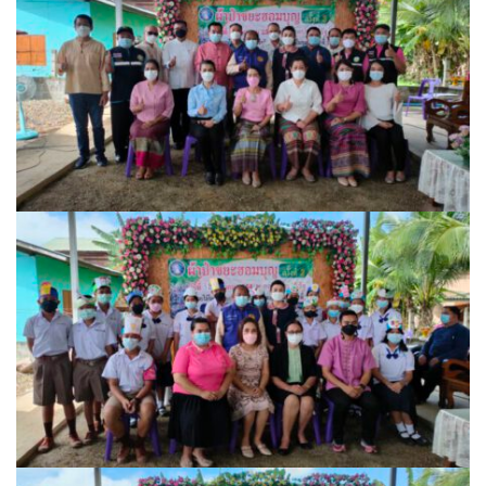
วรนครเพลส
วิดาโฮม
สลีพ&ฟิชชิ่ง
สวัสดีปัวโฮมสเตย์
สุขใจเฮ้าส์
อิงขว้างโฮมสเตย์
อิงดอยปัว
อุ่นไอปัว
อูปแก้วรีสอร์ท
ฮอมฮักแกลเลอรี่