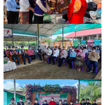
ไอแอมล้านนา
ร้านอาหาร
Little La Cuisine
Seed คอฟฟี่ & บาร์
ก๋วยเตี๋ยวบ้านสวน
ก๋วยเตี๋ยวเครื่องในหมู
ก๋วยเตี๋ยวไข่หวาน@ปัว
กำไรข้าวต้มโต้รุ่ง
ครัวต้นตาลเลิศรส