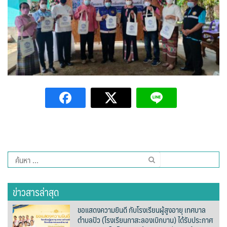
สวนอาหารเรณู
แซ่บอีหลีฮิมดอยคา สาขา 2
ไอ.เอ็ม.เอฟ. (ลุงมาดเจ้าเก่า)
ร้านเบเกอรี่และเครื่องดื่มในเขตเทศบาลตำบลปัว
29 Healing space
4D Coffee
Amante Baristro Hotel & Cafe’ @Pua
ค้นหา
สำหรับ:
Café Amazon ปตท.สาขาปัว
ข่าวสารล่าสุด
Cafe’ De Pua
ขอแสดงความยินดี กับโรงเรียนผู้สูงอายุ เทศบาล
ตำบลปัว (โรงเรียนกาสะลองเบิกบาน) ได้รับประกาศ
Cocoa Valley Cafe