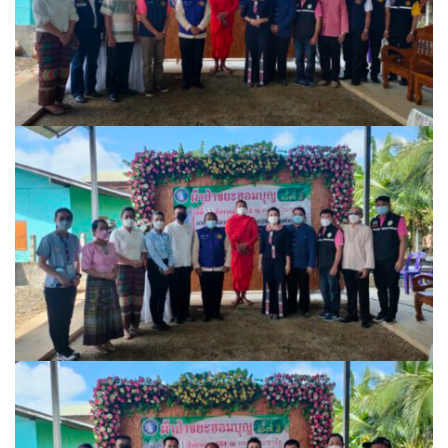
ครัวรสแซ่บ
ครัวลินดา
ครัววันดีดี
ที่นี่ปัวซีฟู้ด
นครปัว ครัวใบกะเพรา
บึงปัว
ปรางค์สวรรค์
ปลาร้าหอม
มานีมีเตี๋ยว
มีลาภ