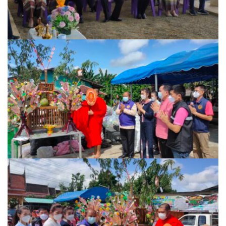
หน่วยตรวจสอบภายใน
ปภัสสรา
ผู้บริหารเทศบาล
มังกี้ชา สาขาปัว
ร้องเรียนทุจริต
ร้านของฝากที่ระลึก
ของฝากฮักปัว
บริษัท ดอยซิลเวอร์ แฟคตอรี่ จำกัด
บ้านสมุนไพรไอริณจินดา
ร้านของฝากเมิงโป