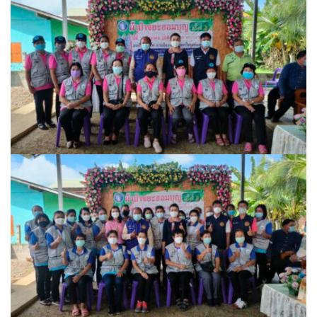
ฮักปัวโฮเทล
เพลินใจ โฮมสเตย์
เฮือนกว่าง
เฮือนสล่า โฮมสเตย์
โกโก้วัลเล่ย์รีสอร์ท
โบทานิกการ์เดนน่าน เกสเฮาส์
โรงแรมลีลาวดี
โรงแรมแสงอรุณ
โรงแรมโกลเด้น