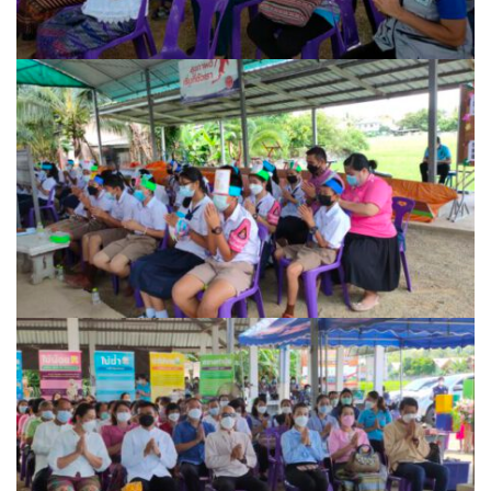
นโยบายความเป็นส่วนตัว
บริการออนไลน์ ESERVICE
บุคลากร
กองการศึกษา
กองคลัง
กองช่าง
กองยุทธศาสตร์และงบประมาณ
กองสาธารณสุขและสิ่งแวดล้อม
สำนักปลัดเทศบาล