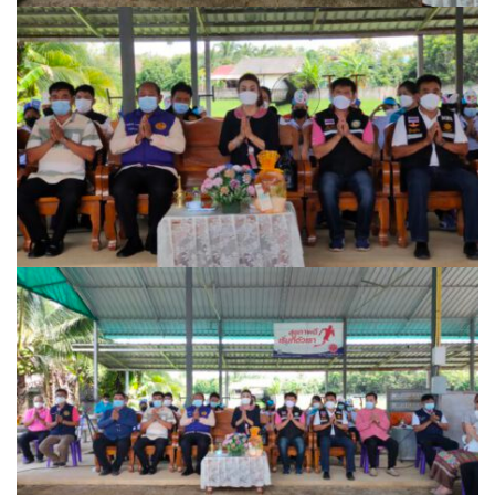
โฮมปอย
ไร่ต้นรักออร์แกนิคฟาร์ม
ไร่ศรีทองโฮมสเตย์
ไร่หลวงเทพโฮมสเตย์
ธุรกิจนำเที่ยว/ตัวแทนท่องเที่ยว
ธุรกิจรถเช่า/รถโดยสารสาธารณะ
กรีนบัสทัวร์
นครน่านทัวร์
ม่วนใจ๋ตี้ขนส่ง
รถโดยสารประจำทาง น่าน – ปัว