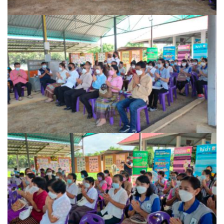
รถโดยสารประจำทาง ปัว – บ่อเกลือ
ลักษณาคาร์เร้นท์
สมบัติทัวร์ (ทุ่งช้าง – กรุงเทพฯ)
สุวัฒนายานยนต์
ธุรกิจสปา/ร้านนวด
ติ๊ก นวดเพื่อสุขภาพ
วรนคร นวดเพื่อสุขภาพ
สรีสราญนาสปา & วิว
เฮือนปัว
แวนด้านวดไทยเพื่อสุขภาพ