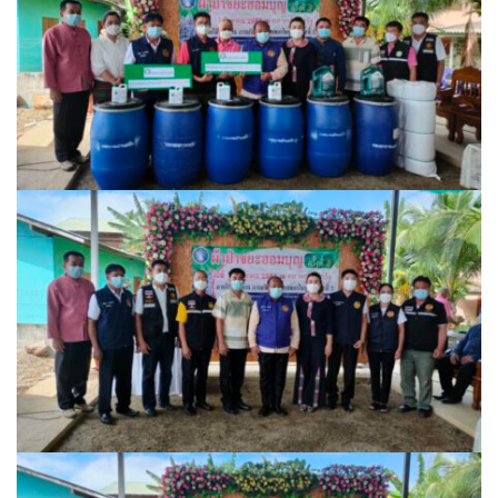
ปัวแฮปปี้รีสอร์ท
ปางชมภูโฮมสเตย์
ปาริชาติเพลส
ภิรมณเพลส
ภูรีสอร์ท
มองดูปัวคอทเทจ
ริมดอยรีสอร์ท
ริมน้ำปัวแคมป์ปิ้ง
ฤทธิ์รดาโฮม
ลองนอนนา