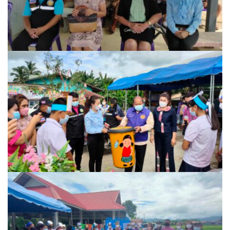
ต้นแหลงโฮมสเตย์
ตูบฮิมโต้งโฮมสเตย์
นครน่านอพาร์ทเม้น
นะลาวิวรีสอร์ท
นาต้นบัวโฮมสเตย์
น่านปัว รีสอร์ท
นาเหล่า เก๊าสลี โฮมสเตย์
นาไผ่ปัววิว
บวกบัววิวรีสอร์ท
บ้านกังหัน @ ปัวคอทเทจ