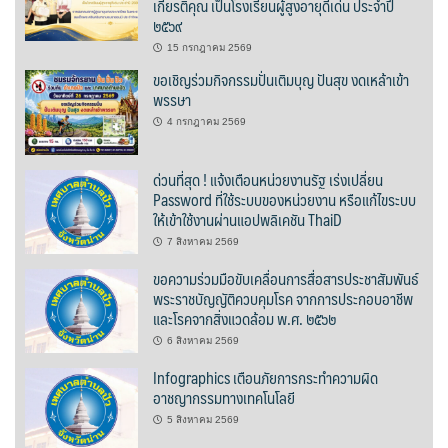
เกียรติคุณ เป็นโรงเรียนผู้สูงอายุดีเด่น ประจำปี
๒๕๖๙
Go high ‘o
15 กรกฎาคม 2569
H2O Café
ขอเชิญร่วมกิจกรรมปั่นเติมบุญ ปันสุข งดเหล้าเข้า
พรรษา
Longchim cafe
4 กรกฎาคม 2569
Nahn coffee กาแฟน่าน
ด่วนที่สุด ! แจ้งเตือนหน่วยงานรัฐ เร่งเปลี่ยน
Password ที่ใช้ระบบของหน่วยงาน หรือแก้ไขระบบ
Omean Cafe & pizza
ให้เข้าใช้งานผ่านแอปพลิเคชัน ThaiD
7 สิงหาคม 2569
Shanti Café
ขอความร่วมมือขับเคลื่อนการสื่อสารประชาสัมพันธ์
พระราชบัญญัติควบคุมโรค จากการประกอบอาชีพ
Slow na café
และโรคจากสิ่งแวดล้อม พ.ศ. ๒๕๖๒
6 สิงหาคม 2569
TUN Café
Infographics เตือนภัยการกระทำความผิด
อาชญากรรมทางเทคโนโลยี
กาแฟขวัญปวินท์
5 สิงหาคม 2569
กาแฟดอยขุนน่าน