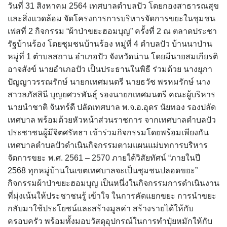
assessment ITA2023
วันที่ 31 สิงหาคม 2564 เทศบาลตำบลปัว โดยกองสาธารณสุข
และสิ่งแวดล้อม จัดโครงการการบริหารจัดการขยะในชุมชน
ข้อกำหนดการใช้งาน
เฟสที่ 2 กิจกรรม “ผ้าป่าขยะฮอมบุญ” ครั้งที่ 2 ณ ตลาดประชา
รัฐบ้านร้อง โดยชุมชนบ้านร้อง หมู่ที่ 4 ตำบลปัว บ้านนาป่าน
ข้อมูลประชากร
หมู่ที่ 1 ตำบลสถาน อำเภอปัว จังหวัดน่าน โดยมีนายสมเกียรติ
อาจสังข์ นายอำเภอปัว เป็นประธานในพิธี ร่วมด้วย นางยุภา
ข้อมูลพื้นฐานของศูนย์บริการนักท่องเที่ยว เทศบาลตำบลปัว
ปัญญาวรรณรักษ์ นายกเทศมนตรี นายธวัช พรหมรักษ์ นาง
สาวลภัสสินี บุญยศวรพันธุ์ รองนายกเทศมนตรี คณะผู้บริหาร
ขั้นตอนการขอรับบริการ
นายนำชาติ จันทร์ดี ปลัดเทศบาล พ.จ.อ.อุดร นัยทอง รองปลัด
เทศบาล พร้อมด้วยหัวหน้าส่วนราชการ จากเทศบาลตำบลปัว
งบแสดงฐานะการคลัง
ประชาชนผู้มีจิตศรัทธา เข้าร่วมกิจกรรมโดยพร้อมเพียงกัน
เทศบาลตำบลปัวดำเนินกิจกรรมตามแผนแม่บทการบริหาร
งบแสดงฐานะการเงิน เทศบาลตำบลปัว ประจำปีงบประมาณ 2561
จัดการขยะ พ.ศ. 2561 – 2570 ภายใต้วิสัยทัศน์ “ภายในปี
2568 ทุกหมู่บ้านในเขตเทศบาลจะเป็นชุมชนปลอดขยะ”
ติดต่อหน่วยงาน
กิจกรรมผ้าป่าขยะฮอมบุญ เป็นหนึ่งในกิจกรรมการดำเนินงาน
ที่มุ่งเน้นให้ประชาชนรู้ เข้าใจ ในการคัดแยกขยะ การนำขยะ
ที่พัก
กลับมาใช้ประโยชน์และสร้างมูลค่า สร้างรายได้ให้กับ
ครอบครัว พร้อมทั้งมอบวัสดุอุปกรณ์ในการทำปุ๋ยหมักให้กับ