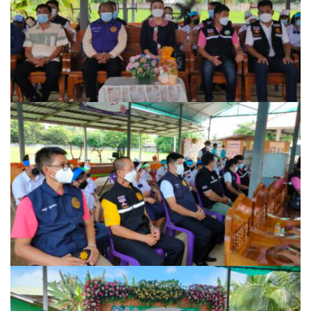
ปรางค์ทองแมนชั่น
ปวินท์ศิลป์แกลอรี่แอนด์รีสอร์ท
ปัว พาโนราม่า รีสอร์ท
ปัวตรึงใจ๋ รีสอร์ท
ปัวนาน่านแคมป์ปิ้ง
ปัวพัตรา โฮเทล
ปัวพาราไดซ์เพลส
ปัวสบายรีสอร์ท
ปัวเดอวิว บูติค รีสอร์ท