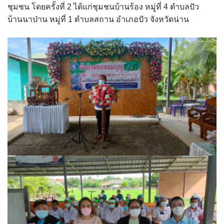
Amante Baristro Hotel & Cafe’ @Pua
ชุมชน โดยครั้งที่ 2 ได้แก่ชุมชนบ้านร้อง หมู่ที่ 4 ตำบลปัว
บ้านนาป่าน หมู่ที่ 1 ตำบลสถาน อำเภอปัว จังหวัดน่าน
C View Home
Deply
Go Hight ‘O Village
HOMU Villa
Montha Residence
Shanti – Retreat
กรีนฮิลล์รีสอร์ท
ก๋างโต้งคอฟฟี่รีสอร์ท
ชมพูภูคารีสอร์ท