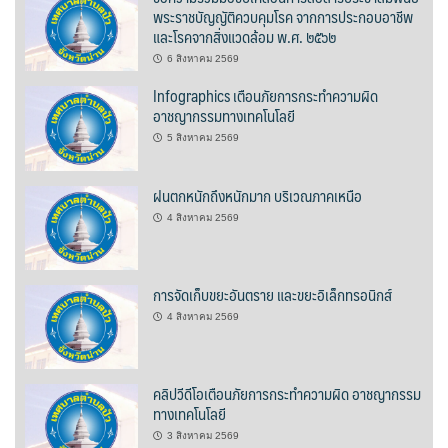
พระราชบัญญัติควบคุมโรค จากการประกอบอาชีพ
และโรคจากสิ่งแวดล้อม พ.ศ. ๒๕๖๒
6 สิงหาคม 2569
Infographics เตือนภัยการกระทำความผิด
อาชญากรรมทางเทคโนโลยี
5 สิงหาคม 2569
ฝนตกหนักถึงหนักมาก บริเวณภาคเหนือ
4 สิงหาคม 2569
การจัดเก็บขยะอันตราย และขยะอิเล็กทรอนิกส์
4 สิงหาคม 2569
คลิปวีดีโอเตือนภัยการกระทำความผิด อาชญากรรม
ทางเทคโนโลยี
3 สิงหาคม 2569