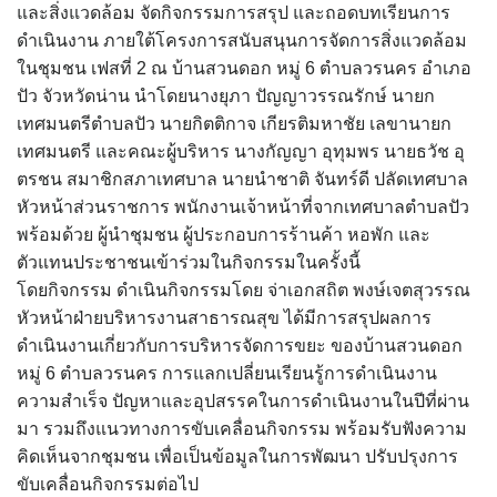
assessment ITA2023
และสิ่งแวดล้อม จัดกิจกรรมการสรุป และถอดบทเรียนการ
ดำเนินงาน ภายใต้โครงการสนับสนุนการจัดการสิ่งแวดล้อม
ข้อกำหนดการใช้งาน
ในชุมชน เฟสที่ 2 ณ บ้านสวนดอก หมู่ 6 ตำบลวรนคร อำเภอ
ปัว จัวหวัดน่าน นำโดยนางยุภา ปัญญาวรรณรักษ์ นายก
ข้อมูลประชากร
เทศมนตรีตำบลปัว นายกิตติกาจ เกียรติมหาชัย เลขานายก
เทศมนตรี และคณะผู้บริหาร นางกัญญา อุทุมพร นายธวัช อุ
ข้อมูลพื้นฐานของศูนย์บริการนักท่องเที่ยว เทศบาลตำบลปัว
ตรชน สมาชิกสภาเทศบาล นายนำชาติ จันทร์ดี ปลัดเทศบาล
หัวหน้าส่วนราชการ พนักงานเจ้าหน้าที่จากเทศบาลตำบลปัว
ขั้นตอนการขอรับบริการ
พร้อมด้วย ผู้นำชุมชน ผู้ประกอบการร้านค้า หอพัก และ
ตัวแทนประชาชนเข้าร่วมในกิจกรรมในครั้งนี้
งบแสดงฐานะการคลัง
โดยกิจกรรม ดำเนินกิจกรรมโดย จ่าเอกสถิต พงษ์เจตสุวรรณ
หัวหน้าฝ่ายบริหารงานสาธารณสุข ได้มีการสรุปผลการ
งบแสดงฐานะการเงิน เทศบาลตำบลปัว ประจำปีงบประมาณ 2561
ดำเนินงานเกี่ยวกับการบริหารจัดการขยะ ของบ้านสวนดอก
หมู่ 6 ตำบลวรนคร การแลกเปลี่ยนเรียนรู้การดำเนินงาน
ติดต่อหน่วยงาน
ความสำเร็จ ปัญหาและอุปสรรคในการดำเนินงานในปีที่ผ่าน
มา รวมถึงแนวทางการขับเคลื่อนกิจกรรม พร้อมรับฟังความ
ที่พัก
คิดเห็นจากชุมชน เพื่อเป็นข้อมูลในการพัฒนา ปรับปรุงการ
ขับเคลื่อนกิจกรรมต่อไป