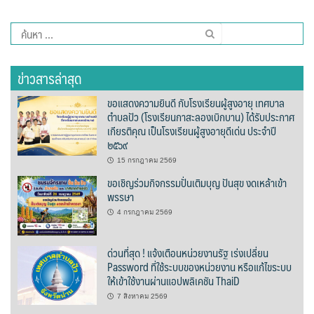
ต้นแหลงโฮมสเตย์
ค้นหา
ตูบฮิมโต้งโฮมสเตย์
สำหรับ:
ข่าวสารล่าสุด
นครน่านอพาร์ทเม้น
ขอแสดงความยินดี กับโรงเรียนผู้สูงอายุ เทศบาล
นะลาวิวรีสอร์ท
ตำบลปัว (โรงเรียนกาสะลองเบิกบาน) ได้รับประกาศ
เกียรติคุณ เป็นโรงเรียนผู้สูงอายุดีเด่น ประจำปี
นาต้นบัวโฮมสเตย์
๒๕๖๙
15 กรกฎาคม 2569
น่านปัว รีสอร์ท
ขอเชิญร่วมกิจกรรมปั่นเติมบุญ ปันสุข งดเหล้าเข้า
พรรษา
นาเหล่า เก๊าสลี โฮมสเตย์
4 กรกฎาคม 2569
นาไผ่ปัววิว
ด่วนที่สุด ! แจ้งเตือนหน่วยงานรัฐ เร่งเปลี่ยน
Password ที่ใช้ระบบของหน่วยงาน หรือแก้ไขระบบ
บวกบัววิวรีสอร์ท
ให้เข้าใช้งานผ่านแอปพลิเคชัน ThaiD
7 สิงหาคม 2569
บ้านกังหัน @ ปัวคอทเทจ