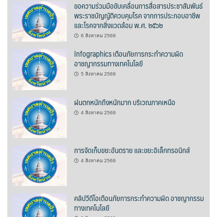
ขอความร่วมมือขับเคลื่อนการสื่อสารประชาสัมพันธ์
พระราชบัญญัติควบคุมโรค จากการประกอบอาชีพ
บ้านต้นคูณ
และโรคจากสิ่งแวดล้อม พ.ศ. ๒๕๖๒
บ้านนาโฮมสเตย์
6 สิงหาคม 2569
Infographics เตือนภัยการกระทำความผิด
บ้านปัว ปลายนา
อาชญากรรมทางเทคโนโลยี
5 สิงหาคม 2569
บ้านพักชมดอย
ฝนตกหนักถึงหนักมาก บริเวณภาคเหนือ
บ้านยลญภา
4 สิงหาคม 2569
บ้านริมทุ่งรีสอร์ท
บ้านสวนศรีสุขโฮมสเตย์
การจัดเก็บขยะอันตราย และขยะอิเล็กทรอนิกส์
4 สิงหาคม 2569
บ้านฮิมนาปัว
บ้านไม้ปลายนา
คลิปวีดีโอเตือนภัยการกระทำความผิด อาชญากรรม
ทางเทคโนโลยี
ป.ปิ๊กโฮมสเตย์