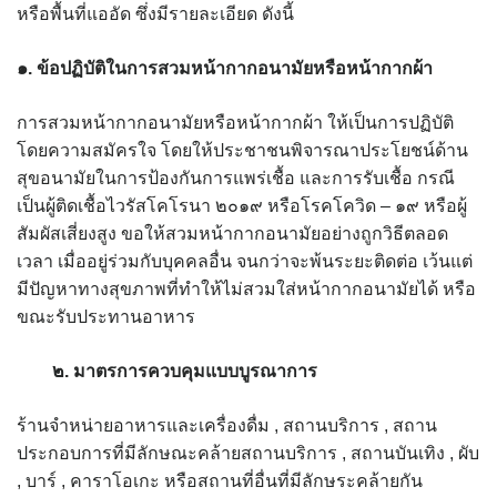
assessment ITA2023
หรือพื้นที่แออัด ซึ่งมีรายละเอียด ดังนี้
ข้อกำหนดการใช้งาน
๑. ข้อปฏิบัติในการสวมหน้ากากอนามัยหรือหน้ากากผ้า
ข้อมูลประชากร
การสวมหน้ากากอนามัยหรือหน้ากากผ้า ให้เป็นการปฏิบัติ
โดยความสมัครใจ โดยให้ประชาชนพิจารณาประโยชน์ด้าน
ข้อมูลพื้นฐานของศูนย์บริการนักท่องเที่ยว เทศบาลตำบลปัว
สุขอนามัยในการป้องกันการแพร่เชื้อ และการรับเชื้อ กรณี
เป็นผู้ติดเชื้อไวรัสโคโรนา ๒๐๑๙ หรือโรคโควิด – ๑๙ หรือผู้
ขั้นตอนการขอรับบริการ
สัมผัสเสี่ยงสูง ขอให้สวมหน้ากากอนามัยอย่างถูกวิธีตลอด
เวลา เมื่ออยู่ร่วมกับบุคคลอื่น จนกว่าจะพ้นระยะติดต่อ เว้นแต่
งบแสดงฐานะการคลัง
มีปัญหาทางสุขภาพที่ทำให้ไม่สวมใส่หน้ากากอนามัยได้ หรือ
ขณะรับประทานอาหาร
งบแสดงฐานะการเงิน เทศบาลตำบลปัว ประจำปีงบประมาณ 2561
๒. มาตรการควบคุมแบบบูรณาการ
ติดต่อหน่วยงาน
ร้านจำหน่ายอาหารและเครื่องดื่ม , สถานบริการ , สถาน
ที่พัก
ประกอบการที่มีลักษณะคล้ายสถานบริการ , สถานบันเทิง , ผับ
, บาร์ , คาราโอเกะ หรือสถานที่อื่นที่มีลักษระคล้ายกัน