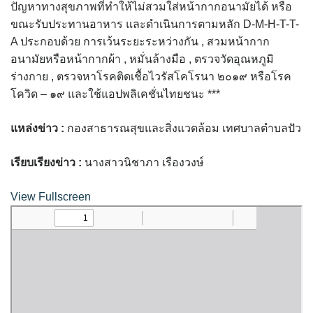
ปัญหาทางสุขภาพที่ทำให้ไม่สวมใส่หน้ากากอนามัยได้ หรือ
ต้นแหลงโฮมสเตย์
ขณะรับประทานอาหาร และดำเนินการตามหลัก D-M-H-T-T-
A ประกอบด้วย การเว้นระยะระหว่างกัน , สวมหน้ากาก
ตูบฮิมโต้งโฮมสเตย์
อนามัยหรือหน้ากากผ้า , หมั่นล้างมือ , ตรวจวัดอุณหภูมิ
นครน่านอพาร์ทเม้น
ร่างกาย , ตรวจหาโรคติดเชื้อไวรัสโคโรนา ๒๐๑๙ หรือโรค
โควิด – ๑๙ และใช้แอปพลิเคชั่นไทยชนะ ***
นะลาวิวรีสอร์ท
แหล่งข่าว :
กองสาธารณสุขและสิ่งแวดล้อม เทศบาลตำบลปัว
นาต้นบัวโฮมสเตย์
เรียบเรียงข่าว :
นางสาวนิชาภา เรืองวงษ์
น่านปัว รีสอร์ท
View Fullscreen
นาเหล่า เก๊าสลี โฮมสเตย์
นาไผ่ปัววิว
บวกบัววิวรีสอร์ท
บ้านกังหัน @ ปัวคอทเทจ