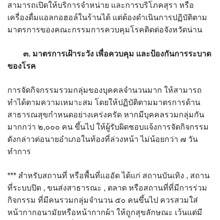
Amante Baristro Hotel & Cafe’ @Pua
สามารถเปิดให้บริการจำหน่าย และการบริโภคสุรา หรือ
เครื่องดื่มแอลกอฮอล์ในร้านได้ แต่ต้องดำเนินการปฏิบัติตาม
C View Home
มาตรการของคณะกรรมการควบคุมโรคติดต่อจังหวัดน่าน
Deply
๓. มาตรการเฝ้าระวัง เพื่อควบคุม และป้องกันการระบาด
ของโรค
Go Hight ‘O Village
การจัดกิจกรรมรวมกลุ่มของบุคคลจำนวนมาก ให้สามารถ
HOMU Villa
ทำได้ตามความเหมาะสม โดยให้ปฏิบัติตามมาตรการด้าน
สาธารณสุขกำหนดอย่างเคร่งครัด หากมีบุคคลรวมกลุ่มกัน
Montha Residence
มากกว่า ๒,๐๐๐ คน ขึ้นไป ให้ผู้รับผิดชอบแจ้งการจัดกิจกรรม
Shanti – Retreat
ดังกล่าวต่อนายอำเภอในท้องที่ล่วงหน้า ไม่น้อยกว่า ๗ วัน
ทำการ
กรีนฮิลล์รีสอร์ท
*** สำหรับสถานที่ หรือพื้นที่แออัด ได้แก่ สถานบันเทิง , สถาน
ก๋างโต้งคอฟฟี่รีสอร์ท
ที่ระบบปิด , ขนส่งสาธารณะ , ตลาด หรือสถานที่ที่มีการร่วม
กิจกรรม ที่มีคนรวมกลุ่มจำนวน ๕๐ คนขึ้นไป ควรสวมใส่
ชมพูภูคารีสอร์ท
หน้ากากอนามัยหรือหน้ากากผ้า ให้ถูกสุขลักษณะ เว้นแต่มี