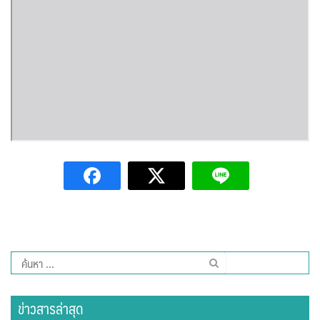
ปรางค์ทองแมนชั่น
ปวินท์ศิลป์แกลอรี่แอนด์รีสอร์ท
ปัว พาโนราม่า รีสอร์ท
ปัวตรึงใจ๋ รีสอร์ท
ปัวนาน่านแคมป์ปิ้ง
ปัวพัตรา โฮเทล
ปัวพาราไดซ์เพลส
ค้นหา
ปัวสบายรีสอร์ท
สำหรับ:
ปัวเดอวิว บูติค รีสอร์ท
ข่าวสารล่าสุด