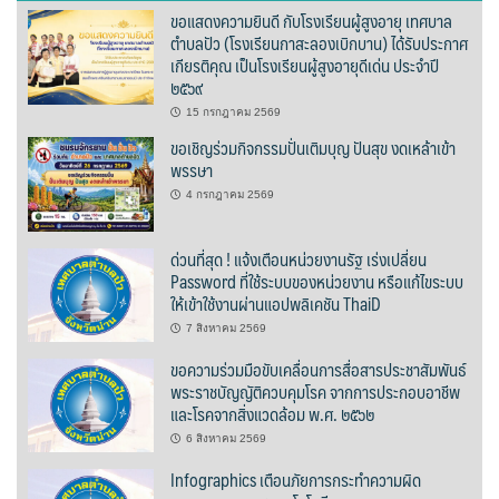
ปัวแฮปปี้รีสอร์ท
ขอแสดงความยินดี กับโรงเรียนผู้สูงอายุ เทศบาล
ตำบลปัว (โรงเรียนกาสะลองเบิกบาน) ได้รับประกาศ
ปางชมภูโฮมสเตย์
เกียรติคุณ เป็นโรงเรียนผู้สูงอายุดีเด่น ประจำปี
๒๕๖๙
ปาริชาติเพลส
15 กรกฎาคม 2569
ขอเชิญร่วมกิจกรรมปั่นเติมบุญ ปันสุข งดเหล้าเข้า
ภิรมณเพลส
พรรษา
4 กรกฎาคม 2569
ภูรีสอร์ท
ด่วนที่สุด ! แจ้งเตือนหน่วยงานรัฐ เร่งเปลี่ยน
มองดูปัวคอทเทจ
Password ที่ใช้ระบบของหน่วยงาน หรือแก้ไขระบบ
ให้เข้าใช้งานผ่านแอปพลิเคชัน ThaiD
ริมดอยรีสอร์ท
7 สิงหาคม 2569
ขอความร่วมมือขับเคลื่อนการสื่อสารประชาสัมพันธ์
ริมน้ำปัวแคมป์ปิ้ง
พระราชบัญญัติควบคุมโรค จากการประกอบอาชีพ
และโรคจากสิ่งแวดล้อม พ.ศ. ๒๕๖๒
ฤทธิ์รดาโฮม
6 สิงหาคม 2569
ลองนอนนา
Infographics เตือนภัยการกระทำความผิด