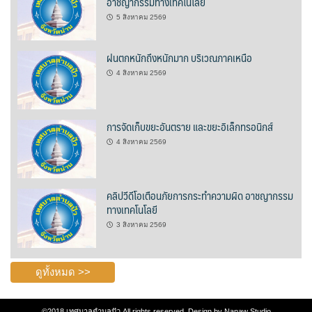
อาชญากรรมทางเทคโนโลยี
วรนครเพลส
5 สิงหาคม 2569
วิดาโฮม
ฝนตกหนักถึงหนักมาก บริเวณภาคเหนือ
4 สิงหาคม 2569
สลีพ&ฟิชชิ่ง
สวัสดีปัวโฮมสเตย์
การจัดเก็บขยะอันตราย และขยะอิเล็กทรอนิกส์
สุขใจเฮ้าส์
4 สิงหาคม 2569
อิงขว้างโฮมสเตย์
คลิปวีดีโอเตือนภัยการกระทำความผิด อาชญากรรม
อิงดอยปัว
ทางเทคโนโลยี
3 สิงหาคม 2569
อุ่นไอปัว
อูปแก้วรีสอร์ท
ดูทั้งหมด >>
ฮอมฮักแกลเลอรี่
©2018
เทศบาลตำบลปัว
All rights reserved. Design by
Nanaw Studio