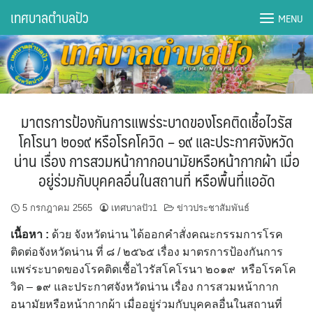
Skip
เทศบาลตำบลปัว
MENU
to
content
DWQA Ask Question
DWQA Questions
มาตรการป้องกันการแพร่ระบาดของโรคติดเชื้อไวรัส
กองการศึกษา
โคโรนา ๒๐๑๙ หรือโรคโควิด – ๑๙ และประกาศจังหวัด
น่าน เรื่อง การสวมหน้ากากอนามัยหรือหน้ากากผ้า เมื่อ
กองคลัง
อยู่ร่วมกับบุคคลอื่นในสถานที่ หรือพื้นที่แออัด
กองช่าง
5 กรกฎาคม 2565
เทศบาลปัว1
ข่าวประชาสัมพันธ์
กองยุทธศาสตร์และงบประมาณ
เนื้อหา :
ด้วย จังหวัดน่าน ได้ออกคำสั่งคณะกรรมการโรค
ติดต่อจังหวัดน่าน ที่ ๘ / ๒๕๖๕ เรื่อง มาตรการป้องกันการ
กองสาธารณสุขฯ
แพร่ระบาดของโรคติดเชื้อไวรัสโคโรนา ๒๐๑๙ หรือโรคโค
วิด – ๑๙ และประกาศจังหวัดน่าน เรื่อง การสวมหน้ากาก
การเปิดเผยข้อมูลข่าวสารปี 2566 integrity transparency
อนามัยหรือหน้ากากผ้า เมื่ออยู่ร่วมกับบุคคลอื่นในสถานที่