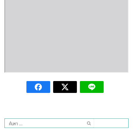
ต้นแหลงโฮมสเตย์
ตูบฮิมโต้งโฮมสเตย์
นครน่านอพาร์ทเม้น
นะลาวิวรีสอร์ท
นาต้นบัวโฮมสเตย์
น่านปัว รีสอร์ท
นาเหล่า เก๊าสลี โฮมสเตย์
นาไผ่ปัววิว
บวกบัววิวรีสอร์ท
ค้นหา
สำหรับ:
บ้านกังหัน @ ปัวคอทเทจ