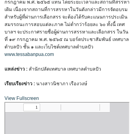
กรกฎาคม พ.ศ. ๒๕๖๕ แทน โดยระยะเวลาและสถานที่สรรหา
assessment ITA2023
เดิม เนื่องจากสถานที่การสรรหาในวันดังกล่าวมีการจัดอบรม
สำหรับผู้ที่ผ่านการเลือกสรร จะต้องได้รับคะแนนการประเมิน
ข้อกำหนดการใช้งาน
สมรรถนะการสอบแต่ละภาค ไม่ต่ำกว่าร้อยละ ๖๐ ทั้งนี้ เทศ
บาลฯ จะประกาศรายชื่อผู้ผ่านการสรรหาและเลือกสรร ในวัน
ข้อมูลประชากร
ที่ ๑๙ กรกฎาคม พ.ศ. ๒๕๖๕ ณ บอร์ดประชาสัมพันธ์ เทศบาล
ตำบลปัว ชั้น ๑ และเว็บไซต์เทศบาลตำบลปัว
ข้อมูลพื้นฐานของศูนย์บริการนักท่องเที่ยว เทศบาลตำบลปัว
www.tessabanpua.com
ขั้นตอนการขอรับบริการ
แหล่งข่าว :
สำนักปลัดเทศบาล เทศบาลตำบลปัว
งบแสดงฐานะการคลัง
เรียบเรียงข่าว :
นางสาวนิชาภา เรืองวงษ์
งบแสดงฐานะการเงิน เทศบาลตำบลปัว ประจำปีงบประมาณ 2561
View Fullscreen
ติดต่อหน่วยงาน
ที่พัก