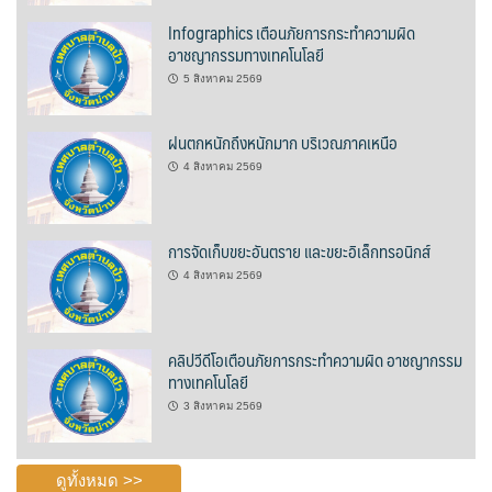
Infographics เตือนภัยการกระทำความผิด
ปรางค์ทองแมนชั่น
อาชญากรรมทางเทคโนโลยี
5 สิงหาคม 2569
ปวินท์ศิลป์แกลอรี่แอนด์รีสอร์ท
ฝนตกหนักถึงหนักมาก บริเวณภาคเหนือ
ปัว พาโนราม่า รีสอร์ท
4 สิงหาคม 2569
ปัวตรึงใจ๋ รีสอร์ท
การจัดเก็บขยะอันตราย และขยะอิเล็กทรอนิกส์
ปัวนาน่านแคมป์ปิ้ง
4 สิงหาคม 2569
ปัวพัตรา โฮเทล
ปัวพาราไดซ์เพลส
คลิปวีดีโอเตือนภัยการกระทำความผิด อาชญากรรม
ทางเทคโนโลยี
ปัวสบายรีสอร์ท
3 สิงหาคม 2569
ปัวเดอวิว บูติค รีสอร์ท
ดูทั้งหมด >>