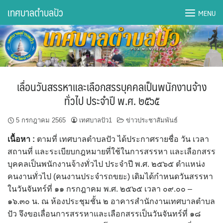
Skip
เทศบาลตำบลปัว
MENU
to
content
DWQA Ask Question
DWQA Questions
เลื่อนวันสรรหาและเลือกสรรบุคคลเป็นพนักงานจ้าง
กองการศึกษา
ทั่วไป ประจำปี พ.ศ. ๒๕๖๕
กองคลัง
5 กรกฎาคม 2565
เทศบาลปัว1
ข่าวประชาสัมพันธ์
เนื้อหา :
ตามที่ เทศบาลตำบลปัว ได้ประกาศรายชื่อ วัน เวลา
กองช่าง
สถานที่ และระเบียบกฎหมายที่ใช้ในการสรรหา และเลือกสรร
บุคคลเป็นพนักงานจ้างทั่วไป ประจำปี พ.ศ. ๒๕๖๕ ตำแหน่ง
กองยุทธศาสตร์และงบประมาณ
คนงานทั่วไป (คนงานประจำรถขยะ) เดิมได้กำหนดวันสรรหา
ในวันจันทร์ที่ ๑๑ กรกฎาคม พ.ศ. ๒๕๖๕ เวลา ๐๙.๐๐ –
กองสาธารณสุขฯ
๑๖.๓๐ น. ณ ห้องประชุมชั้น ๒ อาคารสำนักงานเทศบาลตำบล
ปัว จึงขอเลื่อนการสรรหาและเลือกสรรเป็นวันจันทร์ที่ ๑๘
การเปิดเผยข้อมูลข่าวสารปี 2566 integrity transparency