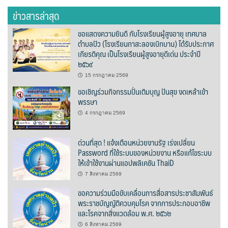
ข่าวสารล่าสุด
บ้านต้นคูณ
ขอแสดงความยินดี กับโรงเรียนผู้สูงอายุ เทศบาล
บ้านนาโฮมสเตย์
ตำบลปัว (โรงเรียนกาสะลองเบิกบาน) ได้รับประกาศ
เกียรติคุณ เป็นโรงเรียนผู้สูงอายุดีเด่น ประจำปี
บ้านปัว ปลายนา
๒๕๖๙
15 กรกฎาคม 2569
บ้านพักชมดอย
ขอเชิญร่วมกิจกรรมปั่นเติมบุญ ปันสุข งดเหล้าเข้า
พรรษา
บ้านยลญภา
4 กรกฎาคม 2569
บ้านริมทุ่งรีสอร์ท
ด่วนที่สุด ! แจ้งเตือนหน่วยงานรัฐ เร่งเปลี่ยน
Password ที่ใช้ระบบของหน่วยงาน หรือแก้ไขระบบ
บ้านสวนศรีสุขโฮมสเตย์
ให้เข้าใช้งานผ่านแอปพลิเคชัน ThaiD
7 สิงหาคม 2569
บ้านฮิมนาปัว
ขอความร่วมมือขับเคลื่อนการสื่อสารประชาสัมพันธ์
พระราชบัญญัติควบคุมโรค จากการประกอบอาชีพ
บ้านไม้ปลายนา
และโรคจากสิ่งแวดล้อม พ.ศ. ๒๕๖๒
ป.ปิ๊กโฮมสเตย์
6 สิงหาคม 2569