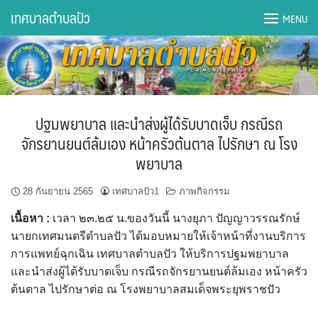
Skip
เทศบาลตำบลปัว
MENU
to
content
DWQA Ask Question
DWQA Questions
ปฐมพยาบาล และนำส่งผู้ได้รับบาดเจ็บ กรณีรถ
กองการศึกษา
จักรยานยนต์ล้มเอง หน้าครัวต้นตาล ไปรักษา ณ โรง
พยาบาล
กองคลัง
28 กันยายน 2565
เทศบาลปัว1
ภาพกิจกรรม
กองช่าง
เนื้อหา
:
เวลา ๒๓.๒๕ น.ของวันนี้ นางยุภา ปัญญาวรรณรักษ์
กองยุทธศาสตร์และงบประมาณ
นายกเทศมนตรีตำบลปัว ได้มอบหมายให้เจ้าหน้าที่งานบริการ
การแพทย์ฉุกเฉิน เทศบาลตำบลปัว ให้บริการปฐมพยาบาล
กองสาธารณสุขฯ
และนำส่งผู้ได้รับบาดเจ็บ กรณีรถจักรยานยนต์ล้มเอง หน้าครัว
ต้นตาล ไปรักษาต่อ ณ โรงพยาบาลสมเด็จพระยุพราชปัว
การเปิดเผยข้อมูลข่าวสารปี 2566 integrity transparency