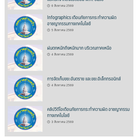
6 สิงหาคม 2569
บ้านต้นคูณ
Infographics เตือนภัยการกระทำความผิด
อาชญากรรมทางเทคโนโลยี
บ้านนาโฮมสเตย์
5 สิงหาคม 2569
บ้านปัว ปลายนา
ฝนตกหนักถึงหนักมาก บริเวณภาคเหนือ
บ้านพักชมดอย
4 สิงหาคม 2569
บ้านยลญภา
การจัดเก็บขยะอันตราย และขยะอิเล็กทรอนิกส์
บ้านริมทุ่งรีสอร์ท
4 สิงหาคม 2569
บ้านสวนศรีสุขโฮมสเตย์
คลิปวีดีโอเตือนภัยการกระทำความผิด อาชญากรรม
บ้านฮิมนาปัว
ทางเทคโนโลยี
บ้านไม้ปลายนา
3 สิงหาคม 2569
ป.ปิ๊กโฮมสเตย์