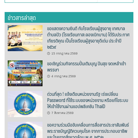
สำหรับ:
ต้นแหลงโฮมสเตย์
ข่าวสารล่าสุด
ตูบฮิมโต้งโฮมสเตย์
ขอแสดงความยินดี กับโรงเรียนผู้สูงอายุ เทศบาล
ตำบลปัว (โรงเรียนกาสะลองเบิกบาน) ได้รับประกาศ
นครน่านอพาร์ทเม้น
เกียรติคุณ เป็นโรงเรียนผู้สูงอายุดีเด่น ประจำปี
๒๕๖๙
นะลาวิวรีสอร์ท
15 กรกฎาคม 2569
นาต้นบัวโฮมสเตย์
ขอเชิญร่วมกิจกรรมปั่นเติมบุญ ปันสุข งดเหล้าเข้า
พรรษา
น่านปัว รีสอร์ท
4 กรกฎาคม 2569
นาเหล่า เก๊าสลี โฮมสเตย์
ด่วนที่สุด ! แจ้งเตือนหน่วยงานรัฐ เร่งเปลี่ยน
Password ที่ใช้ระบบของหน่วยงาน หรือแก้ไขระบบ
นาไผ่ปัววิว
ให้เข้าใช้งานผ่านแอปพลิเคชัน ThaiD
7 สิงหาคม 2569
บวกบัววิวรีสอร์ท
ขอความร่วมมือขับเคลื่อนการสื่อสารประชาสัมพันธ์
พระราชบัญญัติควบคุมโรค จากการประกอบอาชีพ
บ้านกังหัน @ ปัวคอทเทจ
และโรคจากสิ่งแวดล้อม พ.ศ. ๒๕๖๒