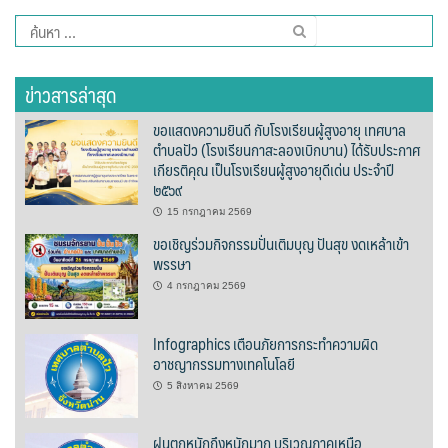
Amante Baristro Hotel & Cafe’ @Pua
ค้นหา
สำหรับ:
C View Home
ข่าวสารล่าสุด
Deply
ขอแสดงความยินดี กับโรงเรียนผู้สูงอายุ เทศบาล
Go Hight ‘O Village
ตำบลปัว (โรงเรียนกาสะลองเบิกบาน) ได้รับประกาศ
เกียรติคุณ เป็นโรงเรียนผู้สูงอายุดีเด่น ประจำปี
๒๕๖๙
HOMU Villa
15 กรกฎาคม 2569
Montha Residence
ขอเชิญร่วมกิจกรรมปั่นเติมบุญ ปันสุข งดเหล้าเข้า
พรรษา
Shanti – Retreat
4 กรกฎาคม 2569
กรีนฮิลล์รีสอร์ท
Infographics เตือนภัยการกระทำความผิด
อาชญากรรมทางเทคโนโลยี
ก๋างโต้งคอฟฟี่รีสอร์ท
5 สิงหาคม 2569
ชมพูภูคารีสอร์ท
ฝนตกหนักถึงหนักมาก บริเวณภาคเหนือ