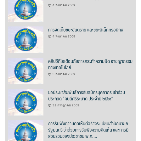
ต้นแหลงโฮมสเตย์
4 สิงหาคม 2569
ตูบฮิมโต้งโฮมสเตย์
การจัดเก็บขยะอันตราย และขยะอิเล็กทรอนิกส์
นครน่านอพาร์ทเม้น
4 สิงหาคม 2569
นะลาวิวรีสอร์ท
คลิปวีดีโอเตือนภัยการกระทำความผิด อาชญากรรม
นาต้นบัวโฮมสเตย์
ทางเทคโนโลยี
3 สิงหาคม 2569
น่านปัว รีสอร์ท
ขอประชาสัมพันธ์การรับสมัครบุคลากร เข้าร่วม
นาเหล่า เก๊าสลี โฮมสเตย์
ประกวด “คนดีศรีระบาด ประจำปี ๒๕๖๙”
31 กรกฎาคม 2569
นาไผ่ปัววิว
บวกบัววิวรีสอร์ท
การรับฟังความคิดเห็นต่อร่างระเบียบสำนักนายก
รัฐมนตรี ว่าด้วยการรับฟังความคิดเห็น และการมี
ส่วนร่วมของประชาชน พ.ศ….
บ้านกังหัน @ ปัวคอทเทจ