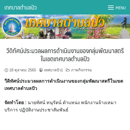
Skip
เทศบาลตำบลปัว
MENU
to
content
DWQA Ask Question
DWQA Questions
วีดิทัศน์ประมวลผลการดำเนินงานของกลุ่มพัฒนาสตรี
กองการศึกษา
ในเขตเทศบาลตำบลปัว
กองคลัง
18 ตุลาคม 2565
เทศบาลปัว1
ภาพกิจกรรม
วีดิทัศน์ประมวลผลการดำเนินงานของกลุ่มพัฒนาสตรีในเขต
กองช่าง
เทศบาลตำบลปัว
กองยุทธศาสตร์และงบประมาณ
จัดทำโดย :
นายทัศน์ ทนุรัตน์ ตำแหน่ง พนักงานจ้างเหมา
บริการ ปฏิบัติงานประชาสัมพันธ์
กองสาธารณสุขฯ
การเปิดเผยข้อมูลข่าวสารปี 2566 integrity transparency