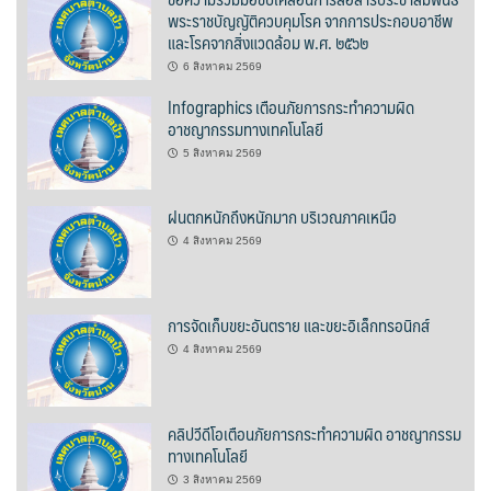
Amante Baristro Hotel & Cafe’ @Pua
พระราชบัญญัติควบคุมโรค จากการประกอบอาชีพ
และโรคจากสิ่งแวดล้อม พ.ศ. ๒๕๖๒
C View Home
6 สิงหาคม 2569
Infographics เตือนภัยการกระทำความผิด
Deply
อาชญากรรมทางเทคโนโลยี
Go Hight ‘O Village
5 สิงหาคม 2569
HOMU Villa
ฝนตกหนักถึงหนักมาก บริเวณภาคเหนือ
4 สิงหาคม 2569
Montha Residence
Shanti – Retreat
การจัดเก็บขยะอันตราย และขยะอิเล็กทรอนิกส์
4 สิงหาคม 2569
กรีนฮิลล์รีสอร์ท
ก๋างโต้งคอฟฟี่รีสอร์ท
คลิปวีดีโอเตือนภัยการกระทำความผิด อาชญากรรม
ทางเทคโนโลยี
ชมพูภูคารีสอร์ท
3 สิงหาคม 2569