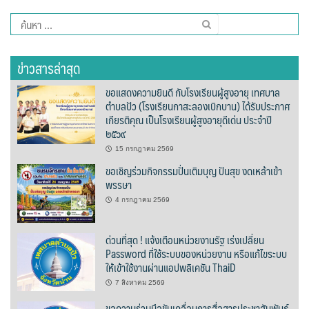
assessment ITA2023
ค้นหา
สำหรับ:
ข้อกำหนดการใช้งาน
ข่าวสารล่าสุด
ข้อมูลประชากร
ขอแสดงความยินดี กับโรงเรียนผู้สูงอายุ เทศบาล
ตำบลปัว (โรงเรียนกาสะลองเบิกบาน) ได้รับประกาศ
ข้อมูลพื้นฐานของศูนย์บริการนักท่องเที่ยว เทศบาลตำบลปัว
เกียรติคุณ เป็นโรงเรียนผู้สูงอายุดีเด่น ประจำปี
๒๕๖๙
ขั้นตอนการขอรับบริการ
15 กรกฎาคม 2569
ขอเชิญร่วมกิจกรรมปั่นเติมบุญ ปันสุข งดเหล้าเข้า
งบแสดงฐานะการคลัง
พรรษา
4 กรกฎาคม 2569
งบแสดงฐานะการเงิน เทศบาลตำบลปัว ประจำปีงบประมาณ 2561
ด่วนที่สุด ! แจ้งเตือนหน่วยงานรัฐ เร่งเปลี่ยน
ติดต่อหน่วยงาน
Password ที่ใช้ระบบของหน่วยงาน หรือแก้ไขระบบ
ให้เข้าใช้งานผ่านแอปพลิเคชัน ThaiD
ที่พัก
7 สิงหาคม 2569
ขอความร่วมมือขับเคลื่อนการสื่อสารประชาสัมพันธ์