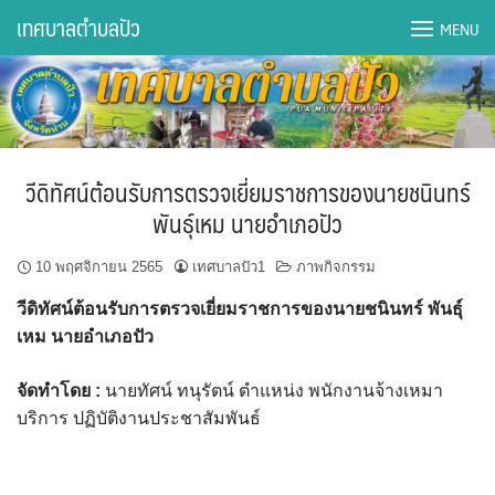
Skip
เทศบาลตำบลปัว
MENU
to
content
DWQA Ask Question
DWQA Questions
วีดิทัศน์ต้อนรับการตรวจเยี่ยมราชการของนายชนินทร์
กองการศึกษา
พันธุ์เหม นายอำเภอปัว
กองคลัง
10 พฤศจิกายน 2565
เทศบาลปัว1
ภาพกิจกรรม
วีดิทัศน์ต้อนรับการตรวจเยี่ยมราชการของนายชนินทร์ พันธุ์
กองช่าง
เหม นายอำเภอปัว
กองยุทธศาสตร์และงบประมาณ
จัดทำโดย :
นายทัศน์ ทนุรัตน์ ตำแหน่ง พนักงานจ้างเหมา
บริการ ปฏิบัติงานประชาสัมพันธ์
กองสาธารณสุขฯ
การเปิดเผยข้อมูลข่าวสารปี 2566 integrity transparency