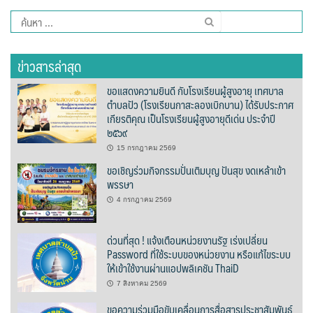
Amante Baristro Hotel & Cafe’ @Pua
ค้นหา
สำหรับ:
C View Home
ข่าวสารล่าสุด
Deply
ขอแสดงความยินดี กับโรงเรียนผู้สูงอายุ เทศบาล
Go Hight ‘O Village
ตำบลปัว (โรงเรียนกาสะลองเบิกบาน) ได้รับประกาศ
เกียรติคุณ เป็นโรงเรียนผู้สูงอายุดีเด่น ประจำปี
๒๕๖๙
HOMU Villa
15 กรกฎาคม 2569
Montha Residence
ขอเชิญร่วมกิจกรรมปั่นเติมบุญ ปันสุข งดเหล้าเข้า
พรรษา
Shanti – Retreat
4 กรกฎาคม 2569
กรีนฮิลล์รีสอร์ท
ด่วนที่สุด ! แจ้งเตือนหน่วยงานรัฐ เร่งเปลี่ยน
Password ที่ใช้ระบบของหน่วยงาน หรือแก้ไขระบบ
ก๋างโต้งคอฟฟี่รีสอร์ท
ให้เข้าใช้งานผ่านแอปพลิเคชัน ThaiD
7 สิงหาคม 2569
ชมพูภูคารีสอร์ท
ขอความร่วมมือขับเคลื่อนการสื่อสารประชาสัมพันธ์