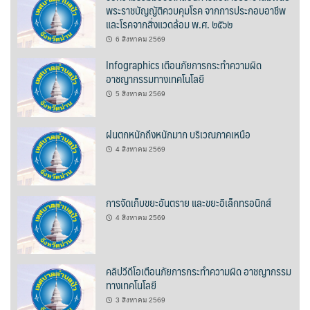
พระราชบัญญัติควบคุมโรค จากการประกอบอาชีพ
ต้นแหลงโฮมสเตย์
และโรคจากสิ่งแวดล้อม พ.ศ. ๒๕๖๒
6 สิงหาคม 2569
ตูบฮิมโต้งโฮมสเตย์
Infographics เตือนภัยการกระทำความผิด
นครน่านอพาร์ทเม้น
อาชญากรรมทางเทคโนโลยี
5 สิงหาคม 2569
นะลาวิวรีสอร์ท
ฝนตกหนักถึงหนักมาก บริเวณภาคเหนือ
นาต้นบัวโฮมสเตย์
4 สิงหาคม 2569
น่านปัว รีสอร์ท
การจัดเก็บขยะอันตราย และขยะอิเล็กทรอนิกส์
นาเหล่า เก๊าสลี โฮมสเตย์
4 สิงหาคม 2569
นาไผ่ปัววิว
บวกบัววิวรีสอร์ท
คลิปวีดีโอเตือนภัยการกระทำความผิด อาชญากรรม
ทางเทคโนโลยี
บ้านกังหัน @ ปัวคอทเทจ
3 สิงหาคม 2569