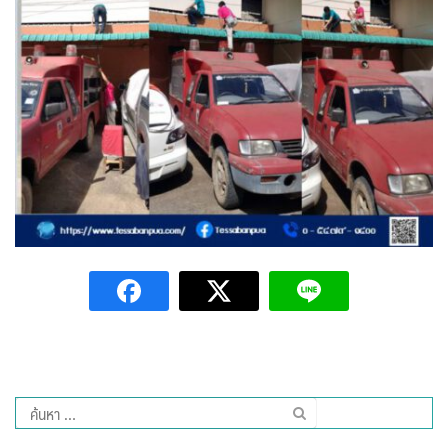
Amante Baristro Hotel & Cafe’ @Pua
C View Home
Deply
Go Hight ‘O Village
HOMU Villa
Montha Residence
Shanti – Retreat
กรีนฮิลล์รีสอร์ท
ก๋างโต้งคอฟฟี่รีสอร์ท
ค้นหา
ชมพูภูคารีสอร์ท
สำหรับ: