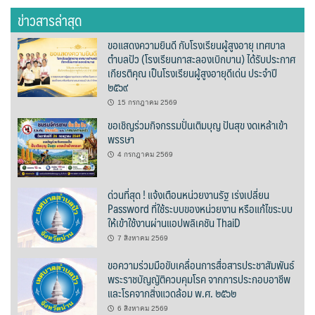
ต้นแหลงโฮมสเตย์
ข่าวสารล่าสุด
ขอแสดงความยินดี กับโรงเรียนผู้สูงอายุ เทศบาล
ตูบฮิมโต้งโฮมสเตย์
ตำบลปัว (โรงเรียนกาสะลองเบิกบาน) ได้รับประกาศ
เกียรติคุณ เป็นโรงเรียนผู้สูงอายุดีเด่น ประจำปี
นครน่านอพาร์ทเม้น
๒๕๖๙
15 กรกฎาคม 2569
นะลาวิวรีสอร์ท
ขอเชิญร่วมกิจกรรมปั่นเติมบุญ ปันสุข งดเหล้าเข้า
พรรษา
นาต้นบัวโฮมสเตย์
4 กรกฎาคม 2569
น่านปัว รีสอร์ท
ด่วนที่สุด ! แจ้งเตือนหน่วยงานรัฐ เร่งเปลี่ยน
Password ที่ใช้ระบบของหน่วยงาน หรือแก้ไขระบบ
นาเหล่า เก๊าสลี โฮมสเตย์
ให้เข้าใช้งานผ่านแอปพลิเคชัน ThaiD
นาไผ่ปัววิว
7 สิงหาคม 2569
ขอความร่วมมือขับเคลื่อนการสื่อสารประชาสัมพันธ์
บวกบัววิวรีสอร์ท
พระราชบัญญัติควบคุมโรค จากการประกอบอาชีพ
และโรคจากสิ่งแวดล้อม พ.ศ. ๒๕๖๒
บ้านกังหัน @ ปัวคอทเทจ
6 สิงหาคม 2569