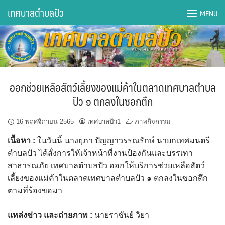
Skip
เทศบาลตำบลปัว
MENU
to
content
DWQA Ask Question
DWQA Questions
ออกช่วยเหลือสัตว์เลี้ยงของแม่ค้าในตลาดเทศบาลตำบล
กองการศึกษา
ปัว ๑ ตกลงในซอกตึก
กองคลัง
16 พฤศจิกายน 2565
เทศบาลปัว1
ภาพกิจกรรม
เนื้อหา
:
ในวันนี้ นางยุภา ปัญญาวรรณรักษ์ นายกเทศมนตรี
กองช่าง
ตำบลปัว ได้สั่งการให้เจ้าหน้าที่งานป้องกันและบรรเทา
สาธารณภัย เทศบาลตำบลปัว ออกให้บริการช่วยเหลือสัตว์
กองยุทธศาสตร์และงบประมาณ
เลี้ยงของแม่ค้าในตลาดเทศบาลตำบลปัว ๑ ตกลงในซอกตึก
ตามที่ร้องขอมา
กองสาธารณสุขฯ
แหล่งข่าว และถ่ายภาพ :
นายราชันย์ วิยา
การเปิดเผยข้อมูลข่าวสารปี 2566 integrity transparency