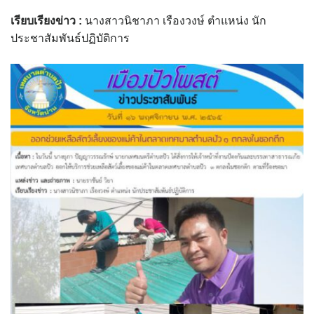
assessment ITA2023
เรียบเรียงข่าว :
นางสาวนิชาภา เรืองวงษ์ ตำแหน่ง นัก
ประชาสัมพันธ์ปฏิบัติการ
ข้อกำหนดการใช้งาน
ข้อมูลประชากร
ข้อมูลพื้นฐานของศูนย์บริการนักท่องเที่ยว เทศบาลตำบลปัว
ขั้นตอนการขอรับบริการ
งบแสดงฐานะการคลัง
งบแสดงฐานะการเงิน เทศบาลตำบลปัว ประจำปีงบประมาณ 2561
ติดต่อหน่วยงาน
ที่พัก