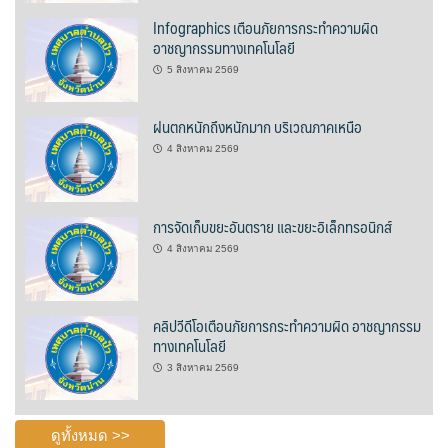
Infographics เตือนภัยการกระทำความผิด
บ้านต้นคูณ
อาชญากรรมทางเทคโนโลยี
5 สิงหาคม 2569
บ้านนาโฮมสเตย์
บ้านปัว ปลายนา
ฝนตกหนักถึงหนักมาก บริเวณภาคเหนือ
4 สิงหาคม 2569
บ้านพักชมดอย
บ้านยลญภา
การจัดเก็บขยะอันตราย และขยะอิเล็กทรอนิกส์
4 สิงหาคม 2569
บ้านริมทุ่งรีสอร์ท
บ้านสวนศรีสุขโฮมสเตย์
คลิปวีดีโอเตือนภัยการกระทำความผิด อาชญากรรม
ทางเทคโนโลยี
บ้านฮิมนาปัว
3 สิงหาคม 2569
บ้านไม้ปลายนา
ดูทั้งหมด >>
ป.ปิ๊กโฮมสเตย์