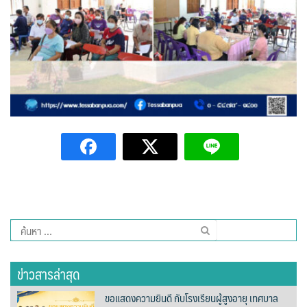
Amante Baristro Hotel & Cafe’ @Pua
C View Home
Deply
Go Hight ‘O Village
HOMU Villa
Montha Residence
Shanti – Retreat
กรีนฮิลล์รีสอร์ท
ค้นหา
สำหรับ:
ก๋างโต้งคอฟฟี่รีสอร์ท
ข่าวสารล่าสุด
ชมพูภูคารีสอร์ท
ขอแสดงความยินดี กับโรงเรียนผู้สูงอายุ เทศบาล