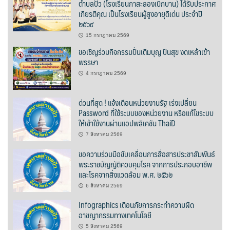
ตำบลปัว (โรงเรียนกาสะลองเบิกบาน) ได้รับประกาศ
ต้นแหลงโฮมสเตย์
เกียรติคุณ เป็นโรงเรียนผู้สูงอายุดีเด่น ประจำปี
๒๕๖๙
ตูบฮิมโต้งโฮมสเตย์
15 กรกฎาคม 2569
ขอเชิญร่วมกิจกรรมปั่นเติมบุญ ปันสุข งดเหล้าเข้า
นครน่านอพาร์ทเม้น
พรรษา
4 กรกฎาคม 2569
นะลาวิวรีสอร์ท
ด่วนที่สุด ! แจ้งเตือนหน่วยงานรัฐ เร่งเปลี่ยน
นาต้นบัวโฮมสเตย์
Password ที่ใช้ระบบของหน่วยงาน หรือแก้ไขระบบ
ให้เข้าใช้งานผ่านแอปพลิเคชัน ThaiD
น่านปัว รีสอร์ท
7 สิงหาคม 2569
นาเหล่า เก๊าสลี โฮมสเตย์
ขอความร่วมมือขับเคลื่อนการสื่อสารประชาสัมพันธ์
พระราชบัญญัติควบคุมโรค จากการประกอบอาชีพ
และโรคจากสิ่งแวดล้อม พ.ศ. ๒๕๖๒
นาไผ่ปัววิว
6 สิงหาคม 2569
บวกบัววิวรีสอร์ท
Infographics เตือนภัยการกระทำความผิด
อาชญากรรมทางเทคโนโลยี
บ้านกังหัน @ ปัวคอทเทจ
5 สิงหาคม 2569