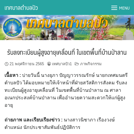
Skip
เทศบาลตำบลปัว
MENU
to
content
DWQA Ask Question
DWQA Questions
รับลงทะเบียนผู้สูงอายุเคลื่อนที่ ในเขตพื้นที่บ้านป่าลาน
กองการศึกษา
21 พฤศจิกายน 2565
เทศบาลปัว1
ภาพกิจกรรม
กองคลัง
เนื้อหา
:
บ่ายวันนี้ นางยุภา ปัญญาวรรณรักษ์ นายกเทศมนตรี
ตำบลปัว ได้มอบหมายให้เจ้าหน้าที่ฝ่ายสวัสดิการสังคม รับลง
กองช่าง
ทะเบียนผู้สูงอายุเคลื่อนที่ ในเขตพื้นที่บ้านป่าลาน ณ ศาลา
อเนกประสงค์บ้านป่าลาน เพื่ออำนวยความสะดวกให้แก่ผู้สูง
กองยุทธศาสตร์และงบประมาณ
อายุ
กองสาธารณสุขฯ
ถ่ายภาพ และเรียบเรียงข่าว
:
นางสาวนิชาภา เรืองวงษ์
ตำแหน่ง นักประชาสัมพันธ์ปฏิบัติการ
การเปิดเผยข้อมูลข่าวสารปี 2566 integrity transparency