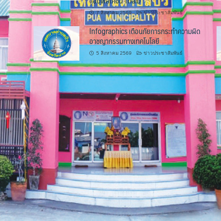
แอปพลิเคชัน ThaiD
7 สิงหาคม 2569
ข่าวประชาสัมพันธ์
Infographics เตือนภัยการกระทำความผิด
อาชญากรรมทางเทคโนโลยี
5 สิงหาคม 2569
ข่าวประชาสัมพันธ์