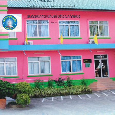
แวดล้อม พ.ศ. ๒๕๖๒
6 สิงหาคม 2569
ข่าวประชาสัมพันธ์
ฝนตกหนักถึงหนักมาก บริเวณภาคเหนือ
4 สิงหาคม 2569
ข่าวประชาสัมพันธ์