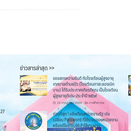
ข่าวสารล่าสุด >>
ขอแสดงความยินดี กับโรงเรียนผู้สูงอายุ
เทศบาลตำบลปัว (โรงเรียนกาสะลองเบิก
บาน) ได้รับประกาศเกียรติคุณ เป็นโรงเรียน
ผู้สูงอายุดีเด่น ประจำปี ๒๕๖๙
15 กรกฎาคม 2569
ภาพกิจกรรม
527
ด่วนที่สุด ! แจ้งเตือนหน่วยงานรัฐ เร่ง
เปลี่ยน Password ที่ใช้ระบบของหน่วยงาน
หรือแก้ไขระบบให้เข้าใช้งานผ่าน